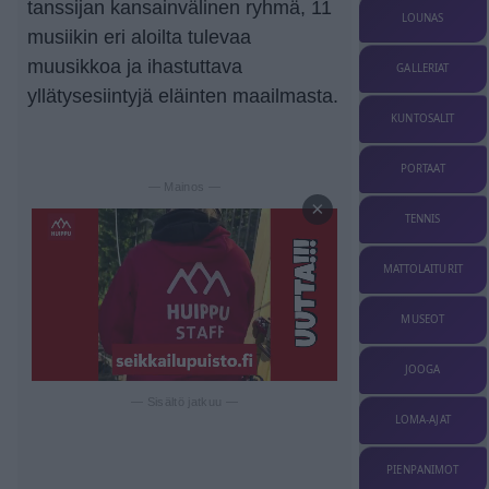
tanssijan kansainvälinen ryhmä, 11
LOUNAS
musiikin eri aloilta tulevaa
muusikkoa ja ihastuttava
GALLERIAT
yllätysesiintyjä eläinten maailmasta.
KUNTOSALIT
PORTAAT
— Mainos —
×
TENNIS
MATTOLAITURIT
MUSEOT
JOOGA
— Sisältö jatkuu —
LOMA-AJAT
PIENPANIMOT