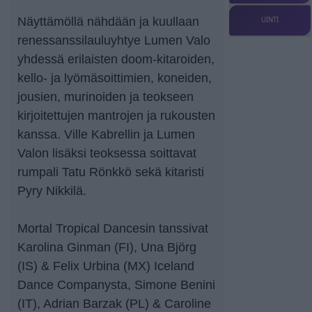
Näyttämöllä nähdään ja kuullaan
UINTI
renessanssilauluyhtye Lumen Valo
yhdessä erilaisten doom-kitaroiden,
kello- ja lyömäsoittimien, koneiden,
jousien, murinoiden ja teokseen
kirjoitettujen mantrojen ja rukousten
kanssa. Ville Kabrellin ja Lumen
Valon lisäksi teoksessa soittavat
rumpali Tatu Rönkkö sekä kitaristi
Pyry Nikkilä.
Mortal Tropical Dancesin tanssivat
Karolina Ginman (FI), Una Björg
(IS) & Felix Urbina (MX) Iceland
Dance Companysta, Simone Benini
(IT), Adrian Barzak (PL) & Caroline