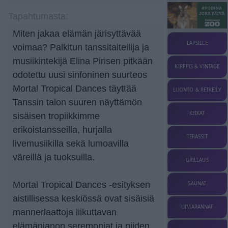
Tapahtumasta:
Miten jakaa elämän järisyttävää
LAPSILLE
voimaa? Palkitun tanssitaiteilija ja
musiikintekijä Elina Pirisen pitkään
KIRPPIS & VINTAGE
odotettu uusi sinfoninen suurteos
Mortal Tropical Dances täyttää
LUONTO & RETKEILY
Tanssin talon suuren näyttämön
KEIKAT
sisäisen tropiikkimme
erikoistansseilla, hurjalla
TERASSIT
livemusiikilla sekä lumoavilla
väreillä ja tuoksuilla.
GRILLAUS
Mortal Tropical Dances -esityksen
SAUNAT
aistillisessa keskiössä ovat sisäisiä
UIMARANNAT
mannerlaattoja liikuttavan
elämänjanon seremoniat ja niiden