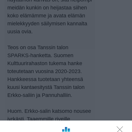
meidän kunkin on heijastaa siihen
koko elämämme ja avata elämän
mielekkyyden säilymisen kannalta
uusia ovia.
Teos on osa Tanssin talon
SPARKS-hanketta. Suomen
Kulttuurirahaston tukema hanke
toteutetaan vuosina 2020-2023.
Hankkeessa tuotetaan yhteensä
kuusi kantaesitystä Tanssin talon
Erkko-saliin ja Pannuhalliin.
Huom. Erkko-salin katsomo nousee
jyrkästi. Taaemmille riveille
noustaan portaikkoa pitkin,