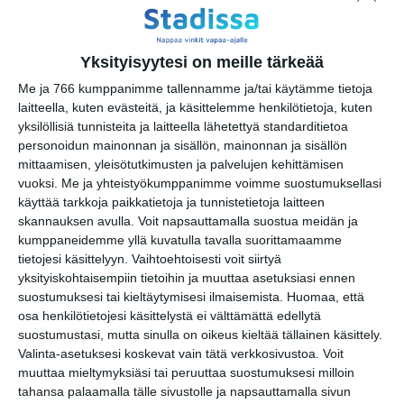
katsomoon ei ole hissiä.
Liikuntarajoitteisille suosittelemme
ostamaan paikan ensimmäiseltä
Yksityisyytesi on meille tärkeää
riviltä.
Me ja 766 kumppanimme tallennamme ja/tai käytämme tietoja
laitteella, kuten evästeitä, ja käsittelemme henkilötietoja, kuten
yksilöllisiä tunnisteita ja laitteella lähetettyä standarditietoa
http://www.tanssintalo.fi
personoidun mainonnan ja sisällön, mainonnan ja sisällön
mittaamisen, yleisötutkimusten ja palvelujen kehittämisen
Tapahtumapaikka / Venue
vuoksi.
Me ja yhteistyökumppanimme voimme suostumuksellasi
käyttää tarkkoja paikkatietoja ja tunnistetietoja laitteen
Tanssin talo
skannauksen avulla. Voit napsauttamalla suostua meidän ja
Kaapeliaukio 3
kumppaneidemme yllä kuvatulla tavalla suorittamaamme
tietojesi käsittelyyn. Vaihtoehtoisesti voit siirtyä
00180 Helsinki
yksityiskohtaisempiin tietoihin ja muuttaa asetuksiasi ennen
suostumuksesi tai kieltäytymisesi ilmaisemista.
Huomaa, että
osa henkilötietojesi käsittelystä ei välttämättä edellytä
suostumustasi, mutta sinulla on oikeus kieltää tällainen käsittely.
Kopioi tapahtuman linkki / Copy event
Valinta-asetuksesi koskevat vain tätä verkkosivustoa. Voit
link
muuttaa mieltymyksiäsi tai peruuttaa suostumuksesi milloin
tahansa palaamalla tälle sivustolle ja napsauttamalla sivun