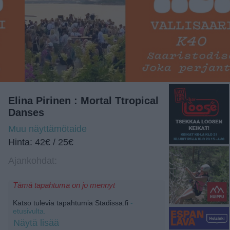
Elina Pirinen : Mortal Ttropical
Danses
Muu näyttämötaide
Hinta: 42€ / 25€
Ajankohdat:
Tämä tapahtuma on jo mennyt
Katso tulevia tapahtumia Stadissa.fi
-
etusivulta.
Näytä lisää