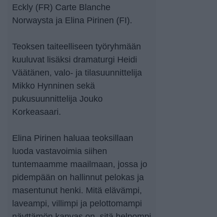
Eckly (FR) Carte Blanche
Norwaysta ja Elina Pirinen (FI).
Teoksen taiteelliseen työryhmään
kuuluvat lisäksi dramaturgi Heidi
Väätänen, valo- ja tilasuunnittelija
Mikko Hynninen sekä
pukusuunnittelija Jouko
Korkeasaari.
Elina Pirinen haluaa teoksillaan
luoda vastavoimia siihen
tuntemaamme maailmaan, jossa jo
pidempään on hallinnut pelokas ja
masentunut henki. Mitä elävämpi,
laveampi, villimpi ja pelottomampi
näyttämön kanvas on, sitä helpompi