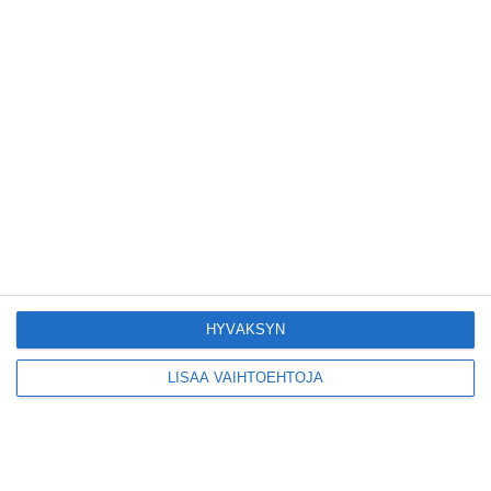
Kruunuvuorensilta
avautui kevyelle
liikenteelle etuajassa
Lue lisää
Kodikas kahvila
Flemarilla yhdistää
kukat ja itse leivotut
pullat
Lue lisää
HYVÄKSYN
LISÄÄ VAIHTOEHTOJA
Pitbull sai lisäkonsertin
Helsinkiin I'm Back -
kiertueelleen
Lue lisää