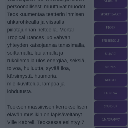
SAARISTO
persoonallisesti muuttuvat muodot.
Teos kuumentaa teatterin ihmisen
SPORTTIBAARIT
uhkarohkealla ja viisaalla
PIKNIK
piilotajunnan helteellä. Mortal
Tropical Dances luo vahvan
FRISBEEGOLF
yhteyden katsojaansa tanssimalla,
soittamalla, laulamalla ja
BILJARDI
rukoilemalla ulos energiaa, seksiä,
BRUNSSI
toivoa, hulluutta, syvää iloa,
kärsimystä, huumoria,
NUORET
mielikuvittelua, lämpöä ja
lohdutusta.
ELOKUVA
Teoksen massiivisen kerroksellisen
STAND-UP
elävän musiikin on läpisäveltänyt
ILMAISPÄIVÄT
Ville Kabrell. Teoksessa esiintyy 7