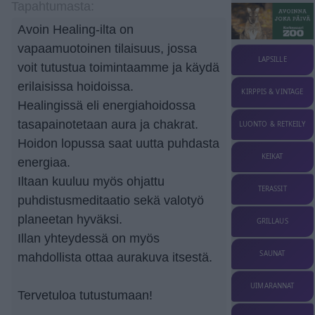
Tapahtumasta:
Avoin Healing-ilta on
vapaamuotoinen tilaisuus, jossa
LAPSILLE
voit tutustua toimintaamme ja käydä
erilaisissa hoidoissa.
KIRPPIS & VINTAGE
Healingissä eli energiahoidossa
tasapainotetaan aura ja chakrat.
LUONTO & RETKEILY
Hoidon lopussa saat uutta puhdasta
KEIKAT
energiaa.
Iltaan kuuluu myös ohjattu
TERASSIT
puhdistusmeditaatio sekä valotyö
planeetan hyväksi.
GRILLAUS
Illan yhteydessä on myös
SAUNAT
mahdollista ottaa aurakuva itsestä.
UIMARANNAT
Tervetuloa tutustumaan!