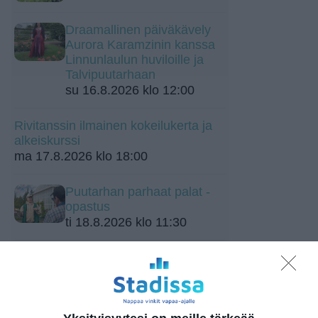
Draamallinen päiväkävely
Aurora Karamzinin kanssa
Linnunlaulun huviloille ja
Talvipuutarhaan
su 16.8.2026 klo 12:00
Rivitanssin ilmainen kokeilukerta ja
alkeiskurssi
ma 17.8.2026 klo 18:00
Puutarhan parhaat palat -
opastus
ti 18.8.2026 klo 11:30
Lavatanssit meren äärellä
Merimelojien majalla
ke 19.8.2026 klo 18:00