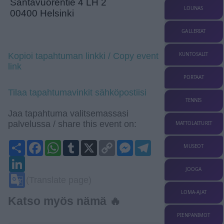
Santavuorentie 4 LH 2
LOUNAS
00400 Helsinki
GALLERIAT
KUNTOSALIT
Kopioi tapahtuman linkki / Copy event
link
PORTAAT
Tilaa tapahtumavinkit sähköpostiisi
TENNIS
Jaa tapahtuma valitsemassasi
palvelussa / share this event on:
MATTOLAITURIT
Share
Facebook
WhatsApp
Tumblr
X
Copy
Messenger
Telegram
MUSEOT
Link
LinkedIn
JOOGA
Google
(Translate page)
Translate
LOMA-AJAT
Katso myös nämä 🔥
PIENPANIMOT