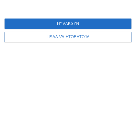
Konepajan näyttämö toi
kiinnostavia toimijoita
Vallilaan
Lue lisää
HYVÄKSYN
LISÄÄ VAIHTOEHTOJA
Suosittu esitys tekee
joukkuevoimistelun
kääntöpuolia näkyväksi
Lue lisää
Yrjönkadun uimahalli
avautui pitkän
odotuksen jälkeen
Lue lisää
Tämä lavarunous-ilta on