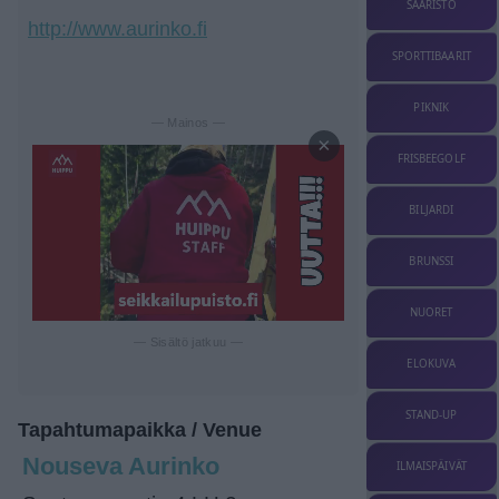
SAARISTO
http://www.aurinko.fi
SPORTTIBAARIT
PIKNIK
— Mainos —
×
FRISBEEGOLF
BILJARDI
BRUNSSI
NUORET
— Sisältö jatkuu —
ELOKUVA
STAND-UP
Tapahtumapaikka / Venue
Nouseva Aurinko
ILMAISPÄIVÄT