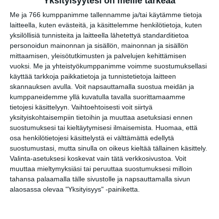
Yksityisyytesi on meille tärkeää
Kaupungin keuhkot -
näyttely ja taidetyöpaja
Me ja 766 kumppanimme tallennamme ja/tai käytämme tietoja
to 20.8.2026 klo 15:00
laitteella, kuten evästeitä, ja käsittelemme henkilötietoja, kuten
yksilöllisiä tunnisteita ja laitteella lähetettyä standarditietoa
personoidun mainonnan ja sisällön, mainonnan ja sisällön
Logiikkapeliminikerho 7–10-
mittaamisen, yleisötutkimusten ja palvelujen kehittämisen
vuotiaat
vuoksi.
Me ja yhteistyökumppanimme voimme suostumuksellasi
pe 21.8.2026 klo 17:00
käyttää tarkkoja paikkatietoja ja tunnistetietoja laitteen
skannauksen avulla. Voit napsauttamalla suostua meidän ja
kumppaneidemme yllä kuvatulla tavalla suorittamaamme
tietojesi käsittelyyn. Vaihtoehtoisesti voit siirtyä
yksityiskohtaisempiin tietoihin ja muuttaa asetuksiasi ennen
suostumuksesi tai kieltäytymisesi ilmaisemista.
Huomaa, että
osa henkilötietojesi käsittelystä ei välttämättä edellytä
suostumustasi, mutta sinulla on oikeus kieltää tällainen käsittely.
Valinta-asetuksesi koskevat vain tätä verkkosivustoa. Voit
Elokuussa nautitaan
muuttaa mieltymyksiäsi tai peruuttaa suostumuksesi milloin
tunnelmallisista
tahansa palaamalla tälle sivustolle ja napsauttamalla sivun
elokuvista ulkona
alaosassa olevaa "Yksityisyys" -painiketta.
Lue lisää