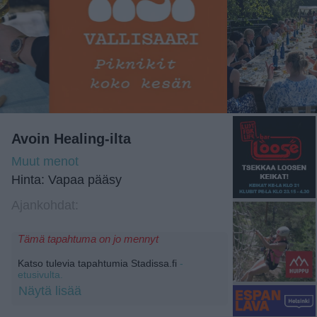
Avoin Healing-ilta
Muut menot
Hinta: Vapaa pääsy
Ajankohdat:
Tämä tapahtuma on jo mennyt
Katso tulevia tapahtumia Stadissa.fi
-
etusivulta.
Näytä lisää