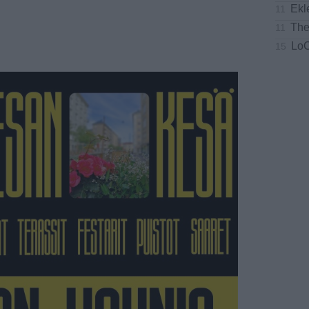
Ekl
11
The
11
Lo
15