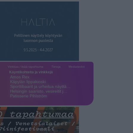
Vinkkaa / lisää tapahtuma
Tietoja
Mediatiedot
Käyntikohteita ja vinkkejä
Amos Rex
Käpylän lippakioski
Sporttibaarit ja urheilua näyttä…
Helsingin saaristo, vesireitit j…
Patisserie Pihlström