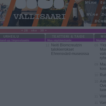
< 28
vko
30 >
URHEILU
TEATTERI & TAIDE
MU
tand-up / Improvisaatio
Muu näyttämötaide
Näyttel
Neiti Blomcreutzin
Yks
12
09
talokierrokset
Muo
Ehrensvärd-museossa
val
ryh
Maa
09
koo
Rut
10
Ast
10
Ove
luo
Vii
11
Van
11