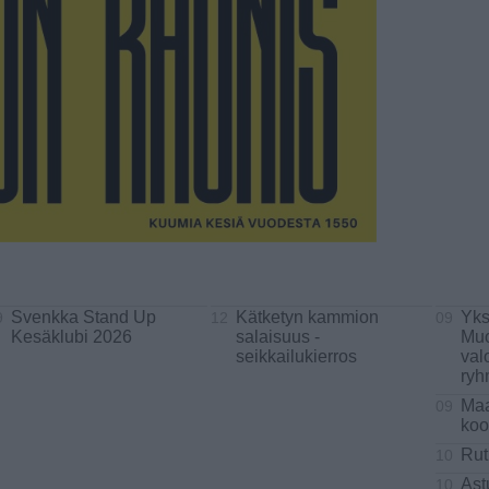
Svenkka Stand Up
Kätketyn kammion
Yks
9
12
09
Kesäklubi 2026
salaisuus -
Muo
seikkailukierros
val
ryh
Maa
09
koo
Rut
10
Ast
10