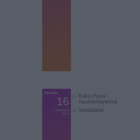
torstai
Kaksi Puuta -
14
16
musiikkinäytelmä
Valelääkäri
heinäkuu
18
2026