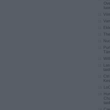
Ove
luo
Vii
11
Van
11
Ekl
11
The
11
Nuo
11
Pur
11
Täm
Wil
11
Las
11
tai
Ctrl
11
Kes
Lo
15
Hur
18
Cha
tai
Cre
18