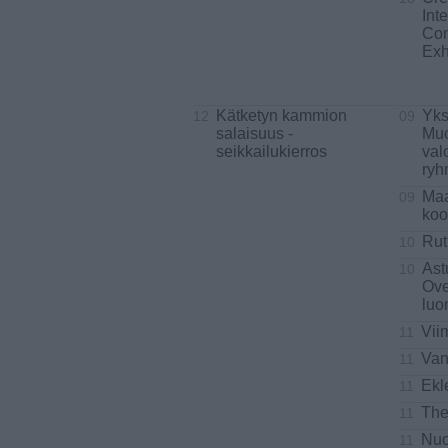
Int
Con
Exh
Kätketyn kammion
Yks
12
09
salaisuus -
Muo
seikkailukierros
val
ryh
Maa
09
koo
Rut
10
Ast
10
Ove
luo
Vii
11
Van
11
Ekl
11
The
11
Nuo
11