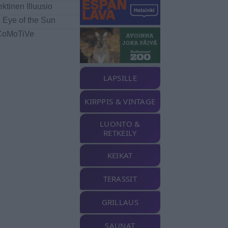
ektinen Illuusio
 Eye of the Sun
CoMoTiVe
LAPSILLE
KIRPPIS & VINTAGE
LUONTO &
RETKEILY
KEIKAT
TERASSIT
GRILLAUS
SAUNAT