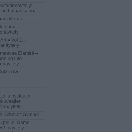
kutaidenäyttely:
än haluan sanoa
liam Morris
ten oma
denäyttely
 Art = Vol 2. -
änäyttely
maavaa Elämää –
rming Life -
denäyttely
CoMoTiVe
i -
toiluinstituutin
okuvaajien
mänäyttely
h Schmidt: Symbol
u peliin: Game
r? -näyttely