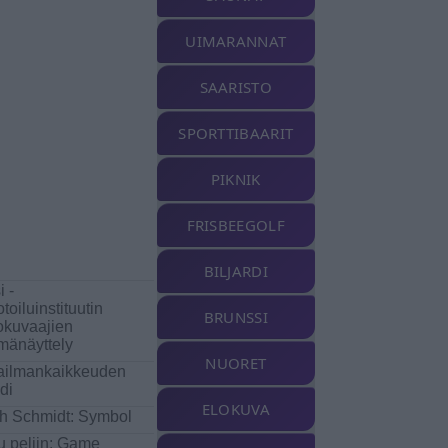
UIMARANNAT
SAARISTO
SPORTTIBAARIT
PIKNIK
FRISBEEGOLF
BILJARDI
i -
toiluinstituutin
BRUNSSI
okuvaajien
mänäyttely
NUORET
ilmankaikkeuden
di
ELOKUVA
h Schmidt: Symbol
u peliin: Game