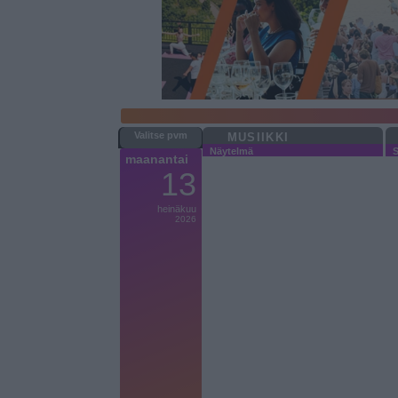
MUSIIKKI
Näytelmä
S
maanantai
13
heinäkuu
2026