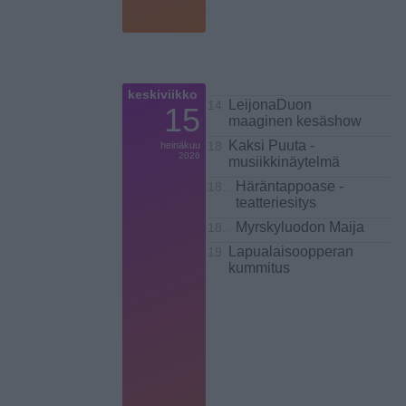
keskiviikko
LeijonaDuon
14
15
maaginen kesäshow
Kaksi Puuta -
heinäkuu
18
2026
musiikkinäytelmä
Häräntappoase -
18..
teatteriesitys
Myrskyluodon Maija
18..
Lapualaisoopperan
19
kummitus