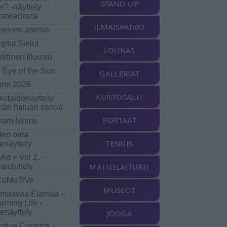
STAND-UP
r? -näyttely
ntokadosta
ILMAISPÄIVÄT
meinen asema
gitut Sielut
LOUNAS
ektinen Illuusio
 Eye of the Sun
GALLERIAT
ret 2026
KUNTOSALIT
kutaidenäyttely:
än haluan sanoa
PORTAAT
liam Morris
ten oma
TENNIS
denäyttely
 Art = Vol 2. -
MATTOLAITURIT
änäyttely
CoMoTiVe
MUSEOT
maavaa Elämää –
rming Life -
denäyttely
JOOGA
ative Currents -