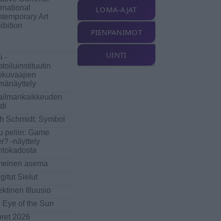
ernational
LOMA-AJAT
temporary Art
ibition
PIENPANIMOT
UINTI
i -
toiluinstituutin
okuvaajien
mänäyttely
ilmankaikkeuden
di
h Schmidt: Symbol
u peliin: Game
r? -näyttely
ntokadosta
meinen asema
gitut Sielut
ektinen Illuusio
 Eye of the Sun
ret 2026