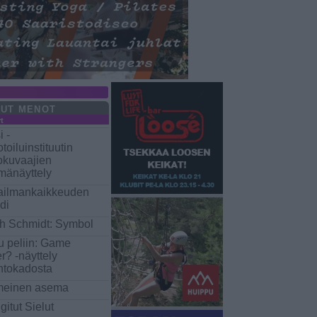
UT MENOT
yt
i -
toiluinstituutin
okuvaajien
mänäyttely
ilmankaikkeuden
di
h Schmidt: Symbol
u peliin: Game
r? -näyttely
ntokadosta
meinen asema
gitut Sielut