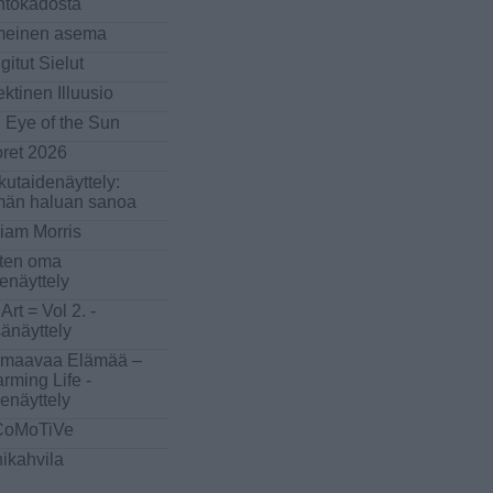
ntokadosta
meinen asema
gitut Sielut
ektinen Illuusio
 Eye of the Sun
ret 2026
kutaidenäyttely:
än haluan sanoa
liam Morris
ten oma
denäyttely
 Art = Vol 2. -
änäyttely
maavaa Elämää –
rming Life -
denäyttely
CoMoTiVe
hikahvila