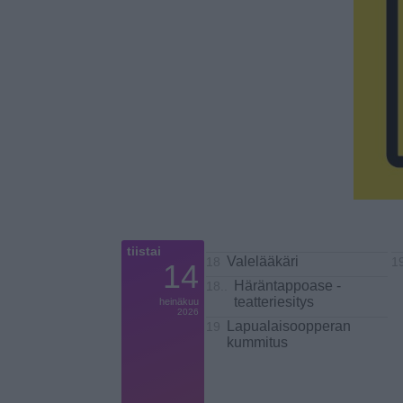
tiistai
Valelääkäri
18
1
14
Häräntappoase -
18..
teatteriesitys
heinäkuu
2026
Lapualaisoopperan
19
kummitus