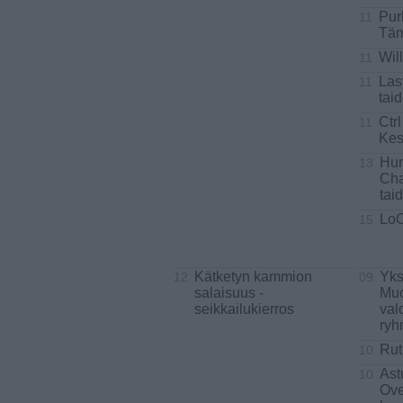
Pur
11
Täm
Wil
11
Las
11
tai
Ctrl
11
Kes
Hur
13
Cha
tai
Lo
15
Kätketyn kammion
Yks
12
09
salaisuus -
Muo
seikkailukierros
val
ryh
Rut
10
Ast
10
Ove