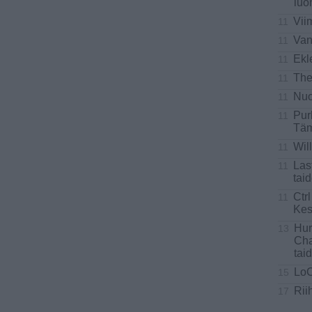
luo
Vii
11
Van
11
Ekl
11
The
11
Nuo
11
Pur
11
Täm
Wil
11
Las
11
tai
Ctrl
11
Kes
Hur
13
Cha
tai
Lo
15
Rii
17