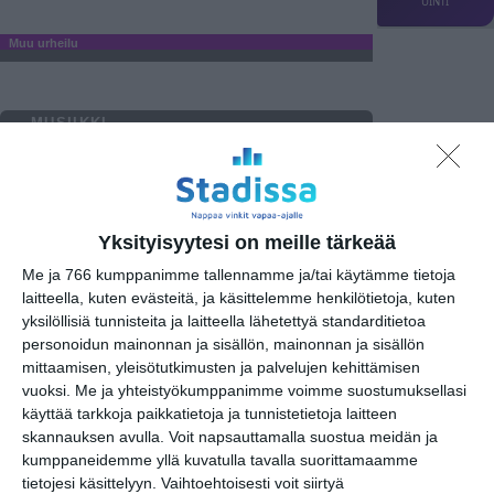
UINTI
Muu urheilu
MUSIIKKI
TEATTERI & TAIDE
MUUT MENOT
torstai
16
heinäkuu
2026
Yksityisyytesi on meille tärkeää
Jääkiekko
Me ja 766 kumppanimme tallennamme ja/tai käytämme tietoja
laitteella, kuten evästeitä, ja käsittelemme henkilötietoja, kuten
yksilöllisiä tunnisteita ja laitteella lähetettyä standarditietoa
URHEILU
personoidun mainonnan ja sisällön, mainonnan ja sisällön
Jalkapallo
mittaamisen, yleisötutkimusten ja palvelujen kehittämisen
Jalkapallon MM-kisat 2026
22
vuoksi.
Me ja yhteistyökumppanimme voimme suostumuksellasi
käyttää tarkkoja paikkatietoja ja tunnistetietoja laitteen
Koripallo
skannauksen avulla. Voit napsauttamalla suostua meidän ja
kumppaneidemme yllä kuvatulla tavalla suorittamaamme
tietojesi käsittelyyn. Vaihtoehtoisesti voit siirtyä
Muu urheilu