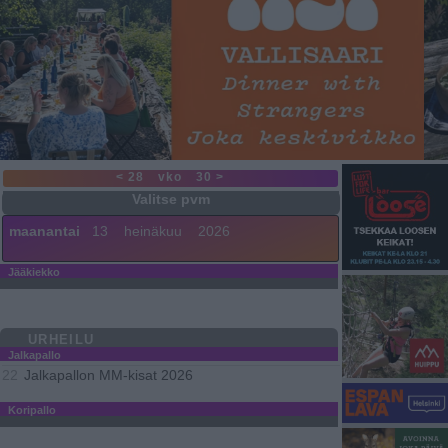
< 28
vko
30 >
maanantai
13
heinäkuu
2026
Jääkiekko
URHEILU
Jalkapallo
Jalkapallon MM-kisat 2026
22
Koripallo