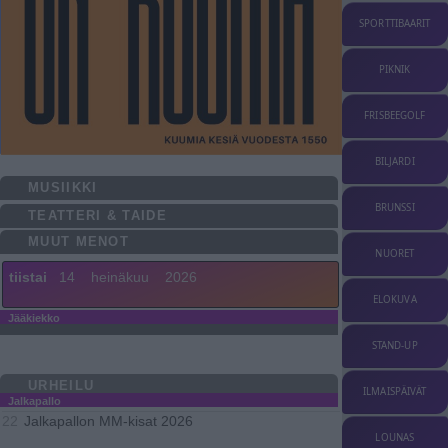
SPORTTIBAARIT
PIKNIK
FRISBEEGOLF
BILJARDI
MUSIIKKI
BRUNSSI
TEATTERI & TAIDE
MUUT MENOT
NUORET
tiistai
14
heinäkuu
2026
ELOKUVA
Jääkiekko
STAND-UP
URHEILU
ILMAISPÄIVÄT
Jalkapallo
Jalkapallon MM-kisat 2026
22
LOUNAS