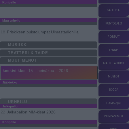
Koripallo
GALLERIAT
Muu urheilu
KUNTOSALIT
Friskiksen puistojumpat Uimastadionilla
18
PORTAAT
MUSIIKKI
TENNIS
TEATTERI & TAIDE
MUUT MENOT
MATTOLAITURIT
keskiviikko
15
heinäkuu
2026
MUSEOT
Jääkiekko
JOOGA
URHEILU
LOMA-AJAT
Jalkapallo
Jalkapallon MM-kisat 2026
22
PIENPANIMOT
Koripallo