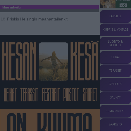
Muu urheilu
LAPSILLE
Friskis Helsingin maanantailenkit
18
KIRPPIS & VINTAGE
LUONTO &
RETKEILY
KEIKAT
TERASSIT
GRILLAUS
SAUNAT
UIMARANNAT
SAARISTO