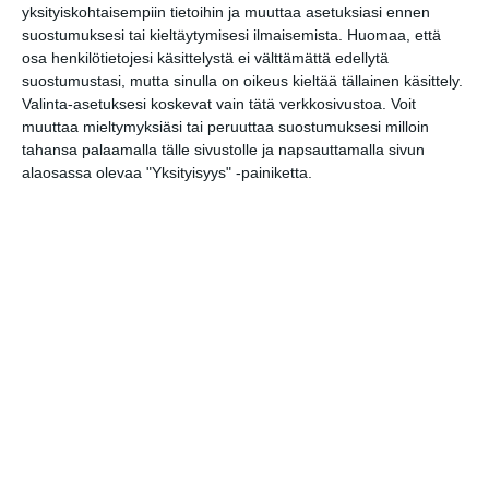
yksityiskohtaisempiin tietoihin ja muuttaa asetuksiasi ennen
suostumuksesi tai kieltäytymisesi ilmaisemista.
Huomaa, että
Vallilan puistojumpat
18
osa henkilötietojesi käsittelystä ei välttämättä edellytä
suostumustasi, mutta sinulla on oikeus kieltää tällainen käsittely.
MUSIIKKI
Valinta-asetuksesi koskevat vain tätä verkkosivustoa. Voit
TEATTERI & TAIDE
muuttaa mieltymyksiäsi tai peruuttaa suostumuksesi milloin
MUUT MENOT
tahansa palaamalla tälle sivustolle ja napsauttamalla sivun
alaosassa olevaa "Yksityisyys" -painiketta.
perjantai
17
heinäkuu
2026
Jääkiekko
URHEILU
Jalkapallo
KäPa - SJK Akatemia
19
Jalkapallon MM-kisat 2026
22
Koripallo
Muu urheilu