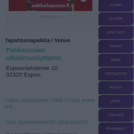
LOUNAS
— Sisältö jatkuu —
GALLERIAT
KUNTOSALIT
Tapahtumapaikka / Venue
PORTAAT
Pakkasmäen
ulkoilmanäyttämö
TENNIS
Espoonlahdentie 10
02320 Espoo
MATTOLAITURIT
MUSEOT
Kopioi tapahtuman linkki / Copy event
JOOGA
link
LOMA-AJAT
Tilaa tapahtumavinkit sähköpostiisi
PIENPANIMOT