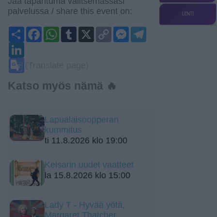
Jaa tapahtuma valitsemassasi
palvelussa / share this event on:
UINTI
Share
Facebook
WhatsApp
Tumblr
X
Copy
Messenger
Telegram
Link
LinkedIn
Google
(Translate page)
Translate
Katso myös nämä 🔥
Lapualaisoopperan
kummitus
ti 11.8.2026 klo 19:00
Keisarin uudet vaatteet
la 15.8.2026 klo 15:00
Lady T - Hyvää yötä,
Margaret Thatcher