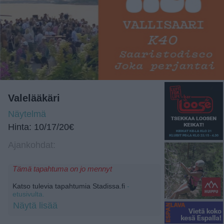
Valelääkäri
Näytelmä
Hinta: 10/17/20€
Ajankohdat:
Tämä tapahtuma on jo mennyt
Katso tulevia tapahtumia Stadissa.fi
-
etusivulta.
Näytä lisää