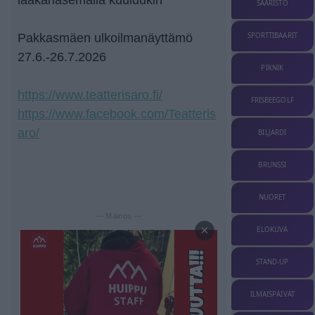
SAARISTO
Pakkasmäen ulkoilmanäyttämö
SPORTTIBAARIT
27.6.-26.7.2026
PIKNIK
https://www.teatterisaro.fi/
FRISBEEGOLF
https://www.facebook.com/Teatteris
aro/
BILJARDI
BRUNSSI
NUORET
— Mainos —
×
ELOKUVA
STAND-UP
ILMAISPÄIVÄT