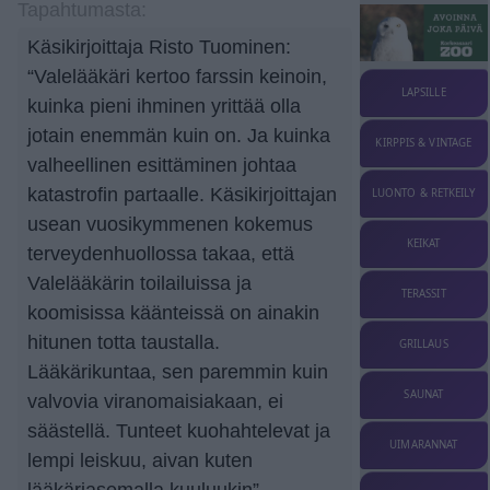
Tapahtumasta:
Käsikirjoittaja Risto Tuominen:
“Valelääkäri kertoo farssin keinoin,
LAPSILLE
kuinka pieni ihminen yrittää olla
jotain enemmän kuin on. Ja kuinka
KIRPPIS & VINTAGE
valheellinen esittäminen johtaa
katastrofin partaalle. Käsikirjoittajan
LUONTO & RETKEILY
usean vuosikymmenen kokemus
KEIKAT
terveydenhuollossa takaa, että
Valelääkärin toilailuissa ja
TERASSIT
koomisissa käänteissä on ainakin
hitunen totta taustalla.
GRILLAUS
Lääkärikuntaa, sen paremmin kuin
SAUNAT
valvovia viranomaisiakaan, ei
säästellä. Tunteet kuohahtelevat ja
UIMARANNAT
lempi leiskuu, aivan kuten
lääkäriasemalla kuuluukin”