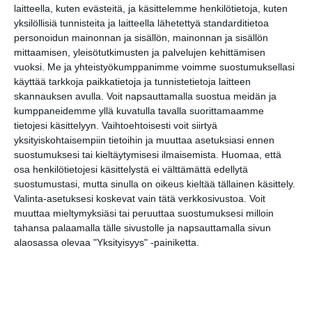
to 20.8.2026 klo 19:00
laitteella, kuten evästeitä, ja käsittelemme henkilötietoja, kuten
yksilöllisiä tunnisteita ja laitteella lähetettyä standarditietoa
personoidun mainonnan ja sisällön, mainonnan ja sisällön
mittaamisen, yleisötutkimusten ja palvelujen kehittämisen
vuoksi.
Me ja yhteistyökumppanimme voimme suostumuksellasi
käyttää tarkkoja paikkatietoja ja tunnistetietoja laitteen
skannauksen avulla. Voit napsauttamalla suostua meidän ja
kumppaneidemme yllä kuvatulla tavalla suorittamaamme
tietojesi käsittelyyn. Vaihtoehtoisesti voit siirtyä
yksityiskohtaisempiin tietoihin ja muuttaa asetuksiasi ennen
Elokuussa nautitaan
suostumuksesi tai kieltäytymisesi ilmaisemista.
Huomaa, että
tunnelmallisista
elokuvista ulkona
osa henkilötietojesi käsittelystä ei välttämättä edellytä
Lue lisää
suostumustasi, mutta sinulla on oikeus kieltää tällainen käsittely.
Valinta-asetuksesi koskevat vain tätä verkkosivustoa. Voit
muuttaa mieltymyksiäsi tai peruuttaa suostumuksesi milloin
tahansa palaamalla tälle sivustolle ja napsauttamalla sivun
alaosassa olevaa "Yksityisyys" -painiketta.
Bassot jyrisevät Koffin
puistossa Taiteiden
yönä
Lue lisää