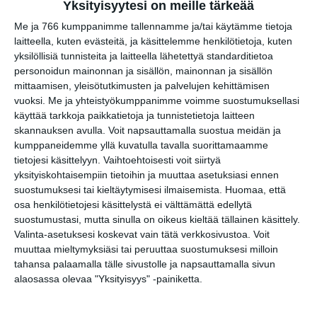
link
Yksityisyytesi on meille tärkeää
Me ja 766 kumppanimme tallennamme ja/tai käytämme tietoja
Tilaa tapahtumavinkit sähköpostiisi
laitteella, kuten evästeitä, ja käsittelemme henkilötietoja, kuten
yksilöllisiä tunnisteita ja laitteella lähetettyä standarditietoa
Jaa tapahtuma valitsemassasi
personoidun mainonnan ja sisällön, mainonnan ja sisällön
palvelussa / share this event on:
mittaamisen, yleisötutkimusten ja palvelujen kehittämisen
vuoksi.
Me ja yhteistyökumppanimme voimme suostumuksellasi
Share
Facebook
WhatsApp
Tumblr
X
Copy
Messenger
Telegram
käyttää tarkkoja paikkatietoja ja tunnistetietoja laitteen
Link
skannauksen avulla. Voit napsauttamalla suostua meidän ja
LinkedIn
kumppaneidemme yllä kuvatulla tavalla suorittamaamme
Google
tietojesi käsittelyyn. Vaihtoehtoisesti voit siirtyä
(Translate page)
Translate
yksityiskohtaisempiin tietoihin ja muuttaa asetuksiasi ennen
suostumuksesi tai kieltäytymisesi ilmaisemista.
Huomaa, että
Katso myös nämä 🔥
osa henkilötietojesi käsittelystä ei välttämättä edellytä
suostumustasi, mutta sinulla on oikeus kieltää tällainen käsittely.
Valinta-asetuksesi koskevat vain tätä verkkosivustoa. Voit
Stella Polaris: Loukussa -
muuttaa mieltymyksiäsi tai peruuttaa suostumuksesi milloin
improvisoitu näytelmä
tahansa palaamalla tälle sivustolle ja napsauttamalla sivun
Vallisaaren kesäteatterissa
alaosassa olevaa "Yksityisyys" -painiketta.
la 8.8.2026 klo 18:30