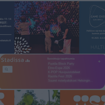
Suosittuja tapahtumia
+
Puotila Block Party
Etno-Espa 2026
K-POP Huvipuistobileet
Rastila Fest 2026
Suuret risteilyalukset Helsingin…