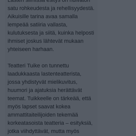
Lasten silmissä esitys on hulvaton
satu rohkeudesta ja rehellisyydestä.
Aikuisille tarina avaa samalla
lempeää satiiria vallasta,
kulutuksesta ja siitä, kuinka helposti
ihmiset joskus lähtevät mukaan
yhteiseen harhaan.
Teatteri Tuike on tunnettu
laadukkaasta lastenteatterista,
jossa yhdistyvät mielikuvitus,
huumori ja ajatuksia herättävät
teemat. Tuikkeelle on tärkeää, että
myös lapset saavat kokea
ammattitaiteilijoiden tekemää
korkeatasoista teatteria – esityksiä,
jotka viihdyttävät, mutta myös