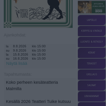
LAPSILLE
KIRPPIS & VINTAGE
Ajankohdat:
LUONTO & RETKEILY
la
8.8.2026
klo 15:00
su
9.8.2026
klo 15:00
KEIKAT
la
15.8.2026
klo 15:00
su
16.8.2026
klo 15:00
to
20.8.2026
klo 18:00
Näytä lisää
TERASSIT
la
22.8.2026
klo 15:00
su
23.8.2026
klo 15:00
Tapahtumasta:
GRILLAUS
to
27.8.2026
klo 18:00
Koko perheen kesäteatteria
SAUNAT
Malmilla
UIMARANNAT
Kesällä 2026 Teatteri Tuike kutsuu