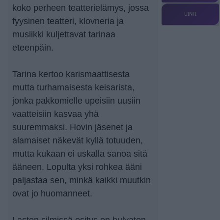
koko perheen teatterielämys, jossa
UINTI
fyysinen teatteri, klovneria ja
musiikki kuljettavat tarinaa
eteenpäin.
Tarina kertoo karismaattisesta
mutta turhamaisesta keisarista,
jonka pakkomielle upeisiin uusiin
vaatteisiin kasvaa yhä
suuremmaksi. Hovin jäsenet ja
alamaiset näkevät kyllä totuuden,
mutta kukaan ei uskalla sanoa sitä
ääneen. Lopulta yksi rohkea ääni
paljastaa sen, minkä kaikki muutkin
ovat jo huomanneet.