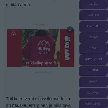
muita nähdä.
LOUNAS
GALLERIAT
— Mainos —
KUNTOSALIT
×
PORTAAT
TENNIS
MATTOLAITURIT
MUSEOT
— Sisältö jatkuu —
JOOGA
LOMA-AJAT
Tuikkeen versio klassikkosadusta
PIENPANIMOT
on hauska, energinen ja oivaltava