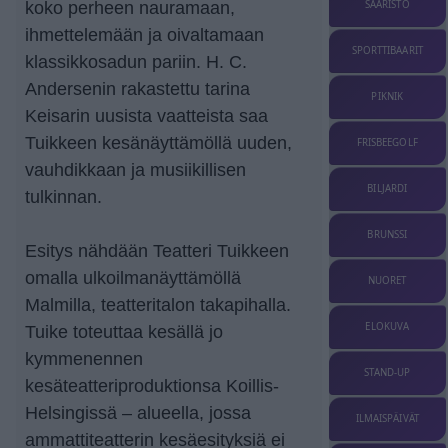
koko perheen nauramaan,
SAARISTO
ihmettelemään ja oivaltamaan
SPORTTIBAARIT
klassikkosadun pariin. H. C.
Andersenin rakastettu tarina
PIKNIK
Keisarin uusista vaatteista saa
Tuikkeen kesänäyttämöllä uuden,
FRISBEEGOLF
vauhdikkaan ja musiikillisen
BILJARDI
tulkinnan.
BRUNSSI
Esitys nähdään Teatteri Tuikkeen
omalla ulkoilmanäyttämöllä
NUORET
Malmilla, teatteritalon takapihalla.
ELOKUVA
Tuike toteuttaa kesällä jo
kymmenennen
STAND-UP
kesäteatteriproduktionsa Koillis-
Helsingissä – alueella, jossa
ILMAISPÄIVÄT
ammattiteatterin kesäesityksiä ei