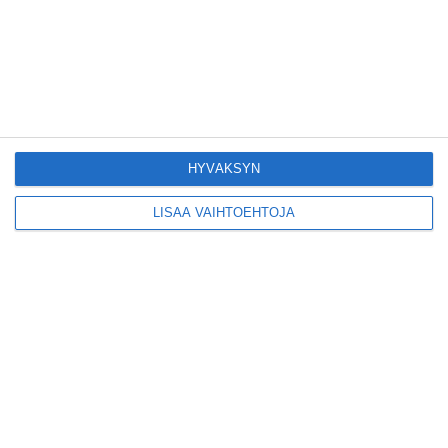
Kodikas kahvila
Flemarilla yhdistää
kukat ja itse leivotut
pullat
Lue lisää
HYVÄKSYN
Pitbull sai lisäkonsertin
Helsinkiin I'm Back -
LISÄÄ VAIHTOEHTOJA
kiertueelleen
Lue lisää
Yleisölle avattu 112-
vuotiaan laivan sauna
antaa pehmeät löylyt
Lue lisää