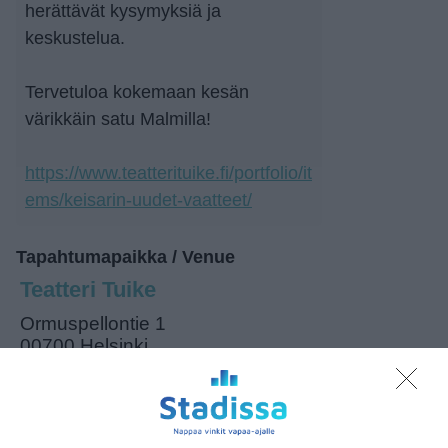
herättävät kysymyksiä ja
keskustelua.
Tervetuloa kokemaan kesän
värikkäin satu Malmilla!
https://www.teatterituike.fi/portfolio/it
ems/keisarin-uudet-vaatteet/
Tapahtumapaikka / Venue
Teatteri Tuike
Ormuspellontie 1
00700 Helsinki
Kopioi tapahtuman linkki / Copy event