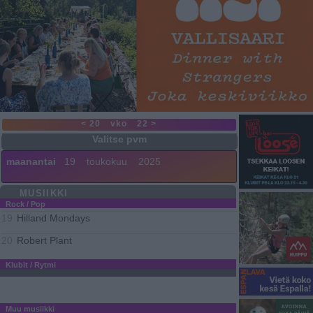
< 20
vko
22 >
maanantai
19
toukokuu
2025
MUSIIKKI
Rock / Pop
Hilland Mondays
19
Robert Plant
20
Klubit / Rytmi
Muu musiikki