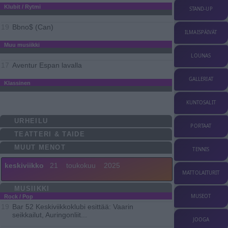
Klubit / Rytmi
STAND-UP
Bbno$ (Can)
19
ILMAISPÄIVÄT
Muu musiikki
LOUNAS
Aventur Espan lavalla
17
GALLERIAT
Klassinen
KUNTOSALIT
URHEILU
PORTAAT
TEATTERI & TAIDE
MUUT MENOT
TENNIS
keskiviikko
21
toukokuu
2025
MATTOLAITURIT
MUSIIKKI
MUSEOT
Rock / Pop
Bar 52 Keskiviikkoklubi esittää: Vaarin
19
seikkailut, Auringonliit
...
JOOGA