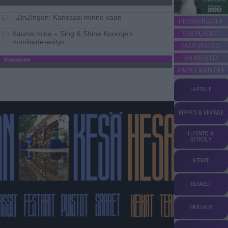
ZinZingen: Kanssasi minne vaan
17..
Kaunis minä – Sing & Shine Kuorojen
19
monitaide-esitys
Klassinen
LAPSILLE
KIRPPIS & VINTAGE
LUONTO &
RETKEILY
KEIKAT
TERASSIT
GRILLAUS