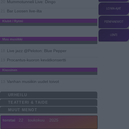
Mummotunneli Live: Dingo
20
LOMA-AJAT
Bar Loosen live-ilta
21
Klubit / Rytmi
PIENPANIMOT
UINTI
Muu musiikki
Live jazz @Peloton: Blue Pepper
18
Procantus-kuoron kevätkonsertti
19
Klassinen
Vanhan musiikin uudet toivot
13
URHEILU
TEATTERI & TAIDE
MUUT MENOT
torstai
22
toukokuu
2025