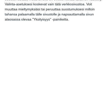
URHEILU
Valinta-asetuksesi koskevat vain tätä verkkosivustoa. Voit
TEATTERI & TAIDE
muuttaa mieltymyksiäsi tai peruuttaa suostumuksesi milloin
tahansa palaamalla tälle sivustolle ja napsauttamalla sivun
MUUT MENOT
alaosassa olevaa "Yksityisyys" -painiketta.
perjantai
23
toukokuu
2025
MUSIIKKI
Rock / Pop
Sonic Rites 2025
18
Linnaproget
20
Kiuas – The Spirit of Ukko 20th
20
Anniversary
Bar Loosen live-ilta
21
Klubit / Rytmi
Hassan Maikal
20
Dina (CA)
22
Muu musiikki