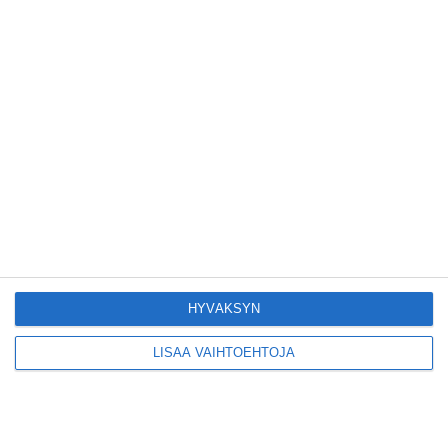
YLE 6.8.2026
Liian iso aallokko upotti pienen
purjeveneen Hangossa
YLE 6.8.2026
Tietomurron uhreiksi joutuneita
sähköpotku­lautayhtiö Ryden
asiakkaita varoitetaan huijaus­
viesteistä
YLE 6.8.2026
Espoon kaupungin­hallitukselle
HYVÄKSYN
esitetään yt-neuvottelujen
käynnistämistä
LISÄÄ VAIHTOEHTOJA
YLE 6.8.2026