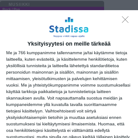
MUSIIKKI
Rock / Pop
Musamimmien päivän Showcase Goes
18
Tiivistämö
Juliet Jonesin Sydän: 40 vuotta Helppoa
19
elämää
Yksityisyytesi on meille tärkeää
Bar Loosen live-ilta
21
Me ja 766 kumppanimme tallennamme ja/tai käytämme tietoja
Klubit / Rytmi
laitteella, kuten evästeitä, ja käsittelemme henkilötietoja, kuten
yksilöllisiä tunnisteita ja laitteella lähetettyä standarditietoa
AX 3 Years Birthday Celebration
16..
personoidun mainonnan ja sisällön, mainonnan ja sisällön
Manala Afterwork Jazz
17
mittaamisen, yleisötutkimusten ja palvelujen kehittämisen
vuoksi.
Me ja yhteistyökumppanimme voimme suostumuksellasi
Kult Live: Victony
19
käyttää tarkkoja paikkatietoja ja tunnistetietoja laitteen
skannauksen avulla. Voit napsauttamalla suostua meidän ja
Muu musiikki
kumppaneidemme yllä kuvatulla tavalla suorittamaamme
tietojesi käsittelyyn. Vaihtoehtoisesti voit siirtyä
yksityiskohtaisempiin tietoihin ja muuttaa asetuksiasi ennen
Klassinen
suostumuksesi tai kieltäytymisesi ilmaisemista.
Huomaa, että
osa henkilötietojesi käsittelystä ei välttämättä edellytä
suostumustasi, mutta sinulla on oikeus kieltää tällainen käsittely.