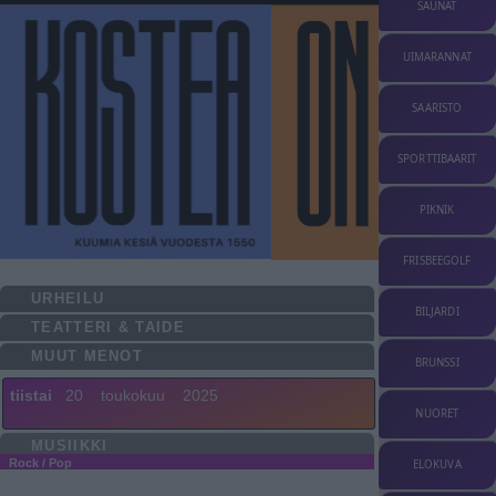
SAUNAT
UIMARANNAT
SAARISTO
SPORTTIBAARIT
PIKNIK
FRISBEEGOLF
URHEILU
BILJARDI
TEATTERI & TAIDE
MUUT MENOT
BRUNSSI
tiistai
20
toukokuu
2025
NUORET
MUSIIKKI
Rock / Pop
ELOKUVA