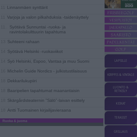
Linnanmäen synttärit
11
Varjoja ja valon pilkahduksia -taidenäyttely
11
Syötävä Sunnuntai -ruoka- ja
11..
ravintolakulttuurin tapahtuma
Suhteeni rahaan
13
Syötävä Helsinki -ruokaviikot
14
Syö Helsinki, Espoo, Vantaa ja muu Suomi
LAPSILLE
14
Michelin Guide Nordics - julkistustilaisuus
16
KIRPPIS & VINTAGE
Dekkarilukupiiri
18
LUONTO &
Baaripelien tapahtumat maanantaisin
18
RETKEILY
Skärgårdsteaternin ”Sälö”-laivan esittely
18
KEIKAT
Antti Tuomainen kirjailijavieraana
18
TERASSIT
Ruoka & juoma
GRILLAUS