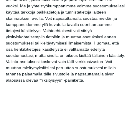
vuoksi.
Me ja yhteistyökumppanimme voimme suostumuksellasi
Saunaterapiaristeily - M/S Saunaship
14..
Helsinki
käyttää tarkkoja paikkatietoja ja tunnistetietoja laitteen
skannauksen avulla. Voit napsauttamalla suostua meidän ja
Kauden kiehtovimmat kukkijat -opastus
16
kumppaneidemme yllä kuvatulla tavalla suorittamaamme
Ipa maistissa
17..
tietojesi käsittelyyn. Vaihtoehtoisesti voit siirtyä
yksityiskohtaisempiin tietoihin ja muuttaa asetuksiasi ennen
Kaupunkitanssit Maunulassa
17..
suostumuksesi tai kieltäytymisesi ilmaisemista.
Huomaa, että
Baaripelien tapahtumat keskiviikkoisin
18
osa henkilötietojesi käsittelystä ei välttämättä edellytä
suostumustasi, mutta sinulla on oikeus kieltää tällainen käsittely.
Luontoluomo
18
Valinta-asetuksesi koskevat vain tätä verkkosivustoa. Voit
muuttaa mieltymyksiäsi tai peruuttaa suostumuksesi milloin
Ruoka & juoma
tahansa palaamalla tälle sivustolle ja napsauttamalla sivun
alaosassa olevaa "Yksityisyys" -painiketta.
Leffat
Olohuoneen leffaillat: Musikaaleja &
19
musikaaleja
MUUT MENOT
Museot
Kuvitellaan! – Budapestin
10
kuvitusfestivaalin parhaimmistoa