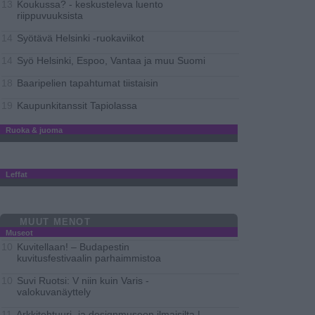
Koukussa? - keskusteleva luento
13
riippuvuuksista
Syötävä Helsinki -ruokaviikot
14
Syö Helsinki, Espoo, Vantaa ja muu Suomi
14
Baaripelien tapahtumat tiistaisin
18
Kaupunkitanssit Tapiolassa
19
Ruoka & juoma
Leffat
MUUT MENOT
Museot
Kuvitellaan! – Budapestin
10
kuvitusfestivaalin parhaimmistoa
Suvi Ruotsi: V niin kuin Varis -
10
valokuvanäyttely
Arkkitehtuuri- ja designmuseon ilmaisilta |
11