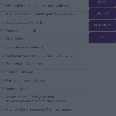
JOOGA
Helsinki from Above – Helsinki yläilmoista
08
Kim Simonsson: Sammaljätit @Amos Rex
LOMA-AJAT
09
Alppiruusupuisto kukkii
09
PIENPANIMOT
Omenapuut kukkii
10
UINTI
Nina Beier
10
Eero Järnefelt @Ateneum
10
Varjoja ja valon pilkahduksia -taidenäyttely
11
Sami Havia - K o r r e t
11
Saimi Suikkanen
11
Kim Simonsson: Grower
11
Veden elämää
11
Kuvan Kevät - Taideyliopiston
11
Kuvataideakatemian maisterinäyttely
...
Figure: Maria Taniguchi & Emilia Tanner
12