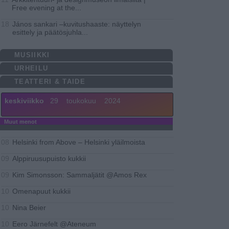
Free evening at the
...
János sankari –kuvitushaaste: näyttelyn
18
esittely ja päätösjuhla
...
MUSIIKKI
URHEILU
TEATTERI & TAIDE
keskiviikko
29
toukokuu
2024
Muut menot
Helsinki from Above – Helsinki yläilmoista
08
Alppiruusupuisto kukkii
09
Kim Simonsson: Sammaljätit @Amos Rex
09
Omenapuut kukkii
10
Nina Beier
10
Eero Järnefelt @Ateneum
10