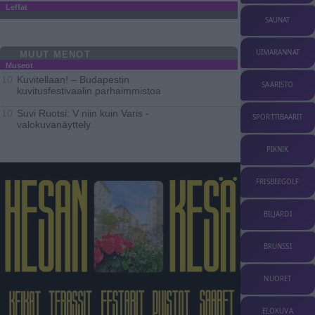
Leffat
SAUNAT
UIMARANNAT
MUUT MENOT
Museot
Kuvitellaan! – Budapestin
10
SAARISTO
kuvitusfestivaalin parhaimmistoa
Suvi Ruotsi: V niin kuin Varis -
10
SPORTTIBAARIT
valokuvanäyttely
PIKNIK
FRISBEEGOLF
BILJARDI
BRUNSSI
NUORET
ELOKUVA