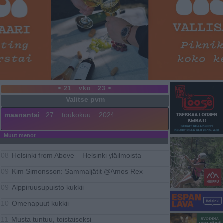
< 21
vko
23 >
maanantai
27
toukokuu
2024
Muut menot
Helsinki from Above – Helsinki yläilmoista
08
Kim Simonsson: Sammaljätit @Amos Rex
09
Alppiruusupuisto kukkii
09
Omenapuut kukkii
10
Musta tuntuu, toistaiseksi
11