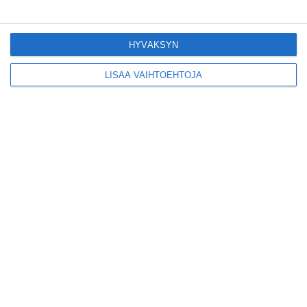
Lue lisää
HYVÄKSYN
Ylen kesän
LISÄÄ VAIHTOEHTOJA
ilmaiskonsertit täyttävät
Tikkurilan toukokuun
lopussa
Lue lisää
Tämä lasten
vapputapahtuma
järjestetään jo 62.
kerran
Lue lisää
He lakittavat Mantan -
lakki omenankuorista
Lue lisää