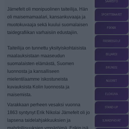
SAARISTO
Järnefelt oli monipuolinen taiteilija. Hän
SPORTTIBAARIT
oli maisemamaalari, kansankuvaaja ja
muotokuvaaja sekä kuului suomalaisen
PIKNIK
taidegrafiikan varhaisiin edustajiin.
FRISBEEGOLF
Taiteilija on tunnettu yksityiskohtaisista
BILJARDI
maalauksistaan maaseudun
suomalaisten elämästä, Suomen
BRUNSSI
luonnosta ja kansalliseen
mielentilaamme iskostuneista
NUORET
kuvauksista Kolin luonnosta ja
maisemista.
ELOKUVA
Varakkaan perheen vesaksi vuonna
STAND-UP
1863 syntynyt Erik Nikolai Järnefelt oli jo
lapsena taidelahjakkuuksien ja
ILMAISPÄIVÄT
mahdollisuuksien ympäröimä. Erikin isä