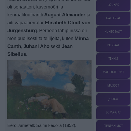
LOUNAS
oli senaattori, kuvernööri ja
kenraaliluutnantti
August Alexander
ja
GALLERIAT
äiti vapaaherratar
Elisabeth Clodt von
Jürgensburg
. Perheen lähipiirissä oli
KUNTOSALIT
monipuolisesti taiteilijoita, kuten
Minna
PORTAAT
Canth
,
Juhani Aho
sekä
Jean
Sibelius
.
TENNIS
MATTOLAITURIT
MUSEOT
JOOGA
LOMA-AJAT
Eero Järnefelt: Saimi kedolla (1892).
PIENPANIMOT