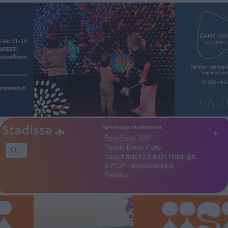
Suosittuja tapahtumia
+
Etno-Espa 2026
Puotila Block Party
Suuret risteilyalukset Helsingin…
K-POP Huvipuistobileet
Pandora