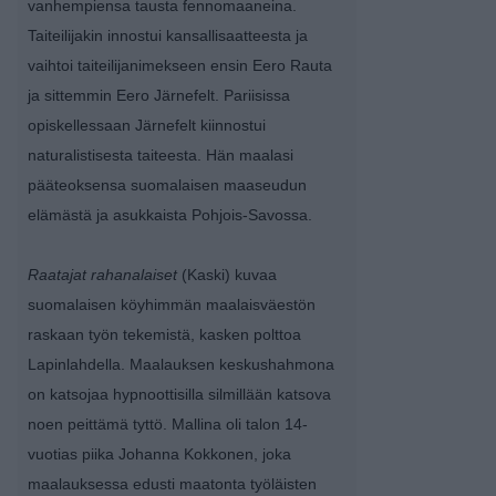
vanhempiensa tausta fennomaaneina.
Taiteilijakin innostui kansallisaatteesta ja
vaihtoi taiteilijanimekseen ensin Eero Rauta
ja sittemmin Eero Järnefelt. Pariisissa
opiskellessaan Järnefelt kiinnostui
naturalistisesta taiteesta. Hän maalasi
pääteoksensa suomalaisen maaseudun
elämästä ja asukkaista Pohjois-Savossa.
Raatajat rahanalaiset
(Kaski) kuvaa
suomalaisen köyhimmän maalaisväestön
raskaan työn tekemistä, kasken polttoa
Lapinlahdella. Maalauksen keskushahmona
on katsojaa hypnoottisilla silmillään katsova
noen peittämä tyttö. Mallina oli talon 14-
vuotias piika Johanna Kokkonen, joka
maalauksessa edusti maatonta työläisten