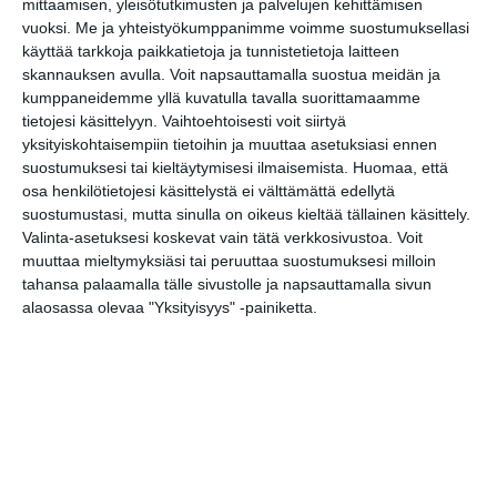
mittaamisen, yleisötutkimusten ja palvelujen kehittämisen
Hultinista sekä vankien ja vähäosaisten
vuoksi.
Me ja yhteistyökumppanimme voimme suostumuksellasi
auttamiseen elämänsä omistaneesta
käyttää tarkkoja paikkatietoja ja tunnistetietoja laitteen
Mathilda Wredestä. Suurin osa näyttelyn
skannauksen avulla. Voit napsauttamalla suostua meidän ja
kumppaneidemme yllä kuvatulla tavalla suorittamaamme
yli 200 teoksesta on peräisin
tietojesi käsittelyyn. Vaihtoehtoisesti voit siirtyä
Kansallisgallerian kokoelmasta. Mukana
yksityiskohtaisempiin tietoihin ja muuttaa asetuksiasi ennen
on myös runsaasti lainoja muista
suostumuksesi tai kieltäytymisesi ilmaisemista.
Huomaa, että
osa henkilötietojesi käsittelystä ei välttämättä edellytä
museoista ja yksityiskokoelmista.
suostumustasi, mutta sinulla on oikeus kieltää tällainen käsittely.
Valinta-asetuksesi koskevat vain tätä verkkosivustoa. Voit
Kuinka hyvin tunnet Järnefeltin? Tee
muuttaa mieltymyksiäsi tai peruuttaa suostumuksesi milloin
Ateneumin
Järnefelt-testi
tahansa palaamalla tälle sivustolle ja napsauttamalla sivun
alaosassa olevaa "Yksityisyys" -painiketta.
Ateneumin Eero Järnefelt -luennot 17.4.
ja 14.8. klo 17-18:15 varaa paikkasi
täällä
5.4.–25.8.2024
Ateneum, 3. kerros