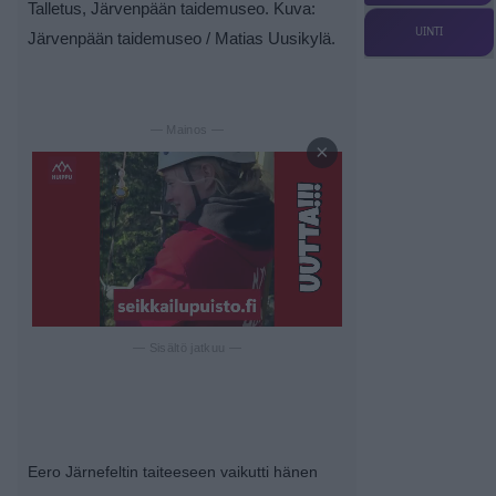
Talletus, Järvenpään taidemuseo. Kuva:
UINTI
Järvenpään taidemuseo / Matias Uusikylä.
— Mainos —
×
— Sisältö jatkuu —
Eero Järnefeltin taiteeseen vaikutti hänen