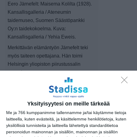
Eero Järnefelt: Maisema Kolilta (1928).
Kansallisgalleria / Ateneumin
taidemuseo, Suomen Säästöpankki
Oy:n taidekokoelma. Kuva:
Kansallisgalleria / Yehia Eweis.
Merkittävän elämäntyön Järnefelt teki
myös taiteen opettajana. Hän toimi
Helsingin yliopiston piirustussalin
opettajana
vuosina 1902–1928 ja sai professorin
arvonimen 1912.
Järnefelt tunnetaan myös aikansa
Yksityisyytesi on meille tärkeää
merkkihenkilöistä tekemistään
Me ja 766 kumppanimme tallennamme ja/tai käytämme tietoja
muotokuvista. Mukana ovat esimerkiksi
laitteella, kuten evästeitä, ja käsittelemme henkilötietoja, kuten
kiinnostavat muotokuvat toimittaja,
yksilöllisiä tunnisteita ja laitteella lähetettyä standarditietoa
personoidun mainonnan ja sisällön, mainonnan ja sisällön
tohtori ja kansanedustaja Tekla