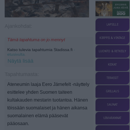
LAPSILLE
Ajankohdat:
KIRPPIS & VINTAGE
Tämä tapahtuma on jo mennyt
Katso tulevia tapahtumia Stadissa.fi
-
LUONTO & RETKEILY
etusivulta.
Näytä lisää
KEIKAT
Tapahtumasta:
TERASSIT
Ateneumin laaja Eero Järnefelt -näyttely
GRILLAUS
esittelee yhden Suomen taiteen
kultakauden mestarin tuotantoa. Hänen
SAUNAT
töissään suomalaiset ja hänen aikansa
suomalainen elämä pääsevät
UIMARANNAT
pääosaan.