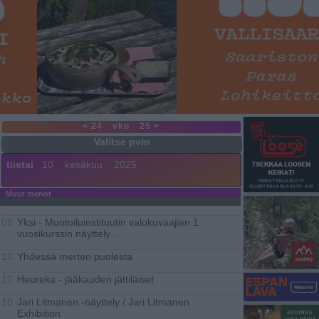
< 24
vko
25 >
tiistai
10
kesäkuu
2025
Muut menot
Yksi - Muotoiluinstituutin valokuvaajien 1.
09
vuosikurssin näyttely
...
Yhdessä merten puolesta
10
Heureka - jääkauden jättiläiset
10
Jari Litmanen -näyttely / Jari Litmanen
10
Exhibition