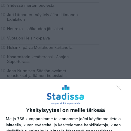
Yhdessä merten puolesta
10
Jari Litmanen -näyttely / Jari Litmanen
10
Exhibition
Heureka - jääkauden jättiläiset
10
Vuotalon Helsinki-päivä
10
Helsinki-päivä Meilahden kartanolla
10
Kasarmitorin kesäterassi - Jaajon
10
Superterassi
John Nurmisen Säätiön avoimet
10
opastukset ja Itämeri-tietoiskut
...
Avoimet ovet Palomuseoon ja Erottajan
10
pelastusaseman torniin
Kuvan Kevät - Taideyliopiston
11
Kuvataideakatemian maisterinäyttely
...
Yksityisyytesi on meille tärkeää
Amos Rexin Helsinki-päivä
11
Me ja 766 kumppanimme tallennamme ja/tai käytämme tietoja
Riitta Kilpi - Kesä on tullut stadiin
11
laitteella, kuten evästeitä, ja käsittelemme henkilötietoja, kuten