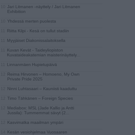
Jari Litmanen -näyttely / Jari Litmanen
10
Exhibition
Yhdessä merten puolesta
10
Riitta Kilpi - Kesä on tullut stadiin
11
Myyjäiset Diakonissalaitoksella
11
Kuvan Kevät - Taideyliopiston
11
Kuvataideakatemian maisterinäyttely
...
Linnanmäen Hupietupäivä
11
Reima Hirvonen – Homoeno, My Own
12
Private Pride 2025
Ninni Luhtasaari – Kauniisti kaaduttu
12
Timo Tähkänen – Foreign Species
12
Mediabox: MSL (Jade Kallio ja Antti
12
Jussila): Tummemmat sävyt (2
...
Kasvimatka maailman ympäri
12
Kesän vesiohjelmaa Vuosaaren
14