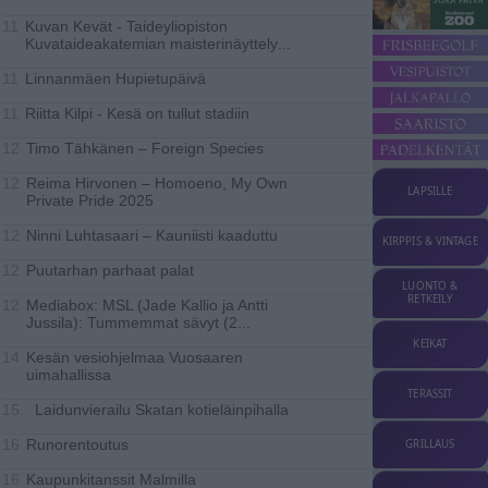
Kuvan Kevät - Taideyliopiston
11
Kuvataideakatemian maisterinäyttely
...
Linnanmäen Hupietupäivä
11
Riitta Kilpi - Kesä on tullut stadiin
11
Timo Tähkänen – Foreign Species
12
Reima Hirvonen – Homoeno, My Own
12
LAPSILLE
Private Pride 2025
Ninni Luhtasaari – Kauniisti kaaduttu
12
KIRPPIS & VINTAGE
Puutarhan parhaat palat
12
LUONTO &
RETKEILY
Mediabox: MSL (Jade Kallio ja Antti
12
Jussila): Tummemmat sävyt (2
...
KEIKAT
Kesän vesiohjelmaa Vuosaaren
14
uimahallissa
TERASSIT
Laidunvierailu Skatan kotieläinpihalla
15..
Runorentoutus
GRILLAUS
16
Kaupunkitanssit Malmilla
16