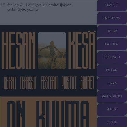
Ateljee 4 - Lallukan kuvataiteilijoiden
15
STAND-UP
juhlanäyttelysarja
ILMAISPÄIVÄT
LOUNAS
GALLERIAT
KUNTOSALIT
PORTAAT
TENNIS
MATTOLAITURIT
MUSEOT
JOOGA