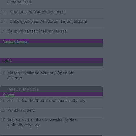
uimahallissa
Kaupunkitanssit Maunulassa
17..
Erikoisjoukoista Afrikkaan -kirjan julkkarit
17..
Kaupunkitanssit Mellunmäessä
19
Ruoka & juoma
Leffat
Maljan ulkoilmaelokuvat / Open Air
19
Cinema
MUUT MENOT
Museot
Heli Turkia: Mitä näet metsässä -näyttely
10
Punk!-näyttely
12
Ateljee 4 - Lallukan kuvataiteilijoiden
15
juhlanäyttelysarja