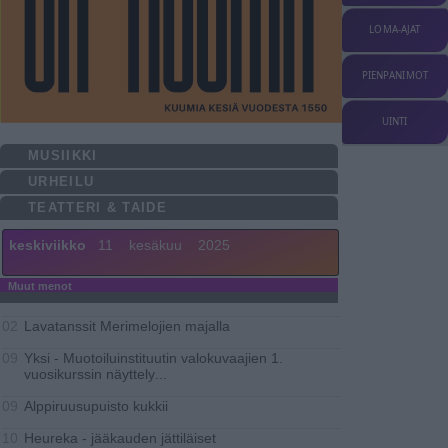
LOMA-AJAT
PIENPANIMOT
UINTI
MUSIIKKI
URHEILU
TEATTERI & TAIDE
keskiviikko
11
kesäkuu
2025
Muut menot
Lavatanssit Merimelojien majalla
02
Yksi - Muotoiluinstituutin valokuvaajien 1.
09
vuosikurssin näyttely
...
Alppiruusupuisto kukkii
09
Heureka - jääkauden jättiläiset
10