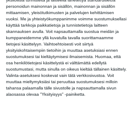
yksilöllisiä tunnisteita ja laitteella lähetettyä standarditietoa
Helsinki-päivä Lapinlahdessa -
11
Helsingforsdagen - Helsinki Day
personoidun mainonnan ja sisällön, mainonnan ja sisällön
mittaamisen, yleisötutkimusten ja palvelujen kehittämisen
Linnanmäen Hupietupäivä
11
vuoksi.
Me ja yhteistyökumppanimme voimme suostumuksellasi
Elixia <3 Redi Kattojooga
11..
käyttää tarkkoja paikkatietoja ja tunnistetietoja laitteen
skannauksen avulla. Voit napsauttamalla suostua meidän ja
Ninni Luhtasaari – Kauniisti kaaduttu
12
kumppaneidemme yllä kuvatulla tavalla suorittamaamme
Cosa Bolle in Pentola? – Carla Ladau
12
tietojesi käsittelyyn. Vaihtoehtoisesti voit siirtyä
yksityiskohtaisempiin tietoihin ja muuttaa asetuksiasi ennen
Mediabox: MSL (Jade Kallio ja Antti
12
suostumuksesi tai kieltäytymisesi ilmaisemista.
Huomaa, että
Jussila): Tummemmat sävyt (2
...
osa henkilötietojesi käsittelystä ei välttämättä edellytä
Helsinki-päivä Villa Gyllenbergissä
12
suostumustasi, mutta sinulla on oikeus kieltää tällainen käsittely.
Valinta-asetuksesi koskevat vain tätä verkkosivustoa. Voit
Kesän vesiohjelmaa Vuosaaren
12
muuttaa mieltymyksiäsi tai peruuttaa suostumuksesi milloin
uimahallissa
tahansa palaamalla tälle sivustolle ja napsauttamalla sivun
Puutarhan parhaat palat
12
alaosassa olevaa "Yksityisyys" -painiketta.
Teurastamo Jytää
12
Timo Tähkänen – Foreign Species
12
Reima Hirvonen – Homoeno, My Own
12
Private Pride 2025