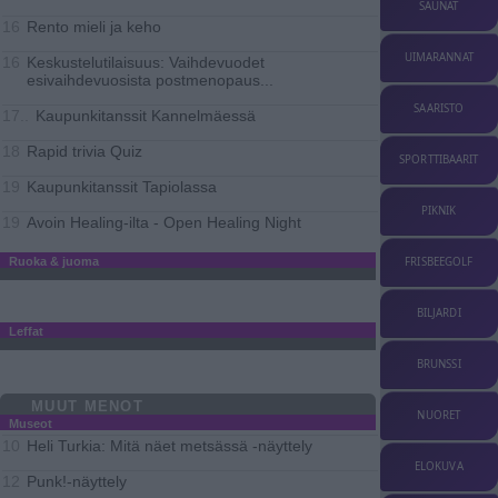
SAUNAT
Rento mieli ja keho
16
UIMARANNAT
Keskustelutilaisuus: Vaihdevuodet
16
esivaihdevuosista postmenopaus
...
SAARISTO
Kaupunkitanssit Kannelmäessä
17..
Rapid trivia Quiz
18
SPORTTIBAARIT
Kaupunkitanssit Tapiolassa
19
PIKNIK
Avoin Healing-ilta - Open Healing Night
19
FRISBEEGOLF
Ruoka & juoma
BILJARDI
Leffat
BRUNSSI
MUUT MENOT
NUORET
Museot
Heli Turkia: Mitä näet metsässä -näyttely
10
ELOKUVA
Punk!-näyttely
12