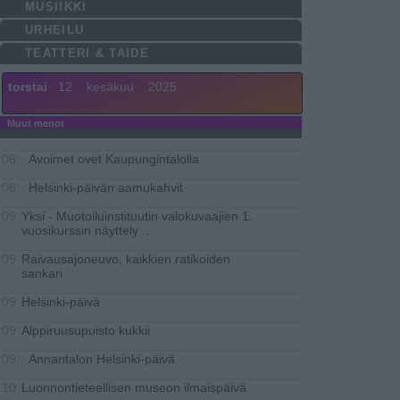
MUSIIKKI
URHEILU
TEATTERI & TAIDE
torstai
12
kesäkuu
2025
Muut menot
Avoimet ovet Kaupungintalolla
08..
Helsinki-päivän aamukahvit
08..
Yksi - Muotoiluinstituutin valokuvaajien 1.
09
vuosikurssin näyttely
...
Raivausajoneuvo, kaikkien ratikoiden
09
sankari
Helsinki-päivä
09
Alppiruusupuisto kukkii
09
Annantalon Helsinki-päivä
09..
Luonnontieteellisen museon ilmaispäivä
10