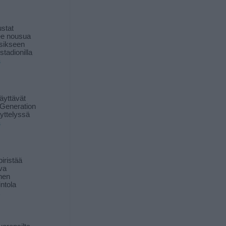
stat
lee nousua
sikseen
 stadionilla
ä
äyttävät
Generation
yttelyssä
ä
iristää
ava
inen
ntola