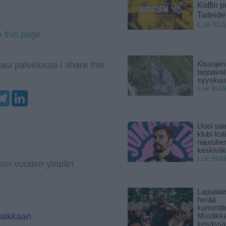
Koffin p
Taiteid
Lue lis
o this page
asi palvelussa / share this
Kissojen
tarjoava
syyskuun
Lue lisä
T
L
e
i
l
n
e
k
g
e
Uusi sta
r
d
klubi kut
a
I
nauruhe
m
n
keskiviik
Lue lisä
aan
vuoden ympäri.
Lapuala
herää
kummitt
paikkaan
Mustikk
kesässä