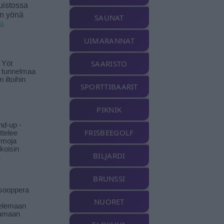
uistossa
en yönä
SAUNAT
ää
UIMARANNAT
SAARISTO
 Yöt
t tunnelmaa
 iltoihin
SPORTTIBAARIT
ä
PIKNIK
nd-up -
FRISBEEGOLF
ittelee
rmoja
koisin
BILJARDI
ä
BRUNSSI
isooppera
NUORET
elemaan
amaan