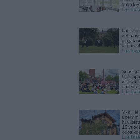
koko ke
Lue lisää
Lapinlan
vehreäss
joogataa
kirppiste
Lue lisää
Suosittu
laulutap
viihdyttä
uudessa
Lue lisää
Yksi Hel
upeimmi
huviloist
15 vuod
odotukse
Lue lisä