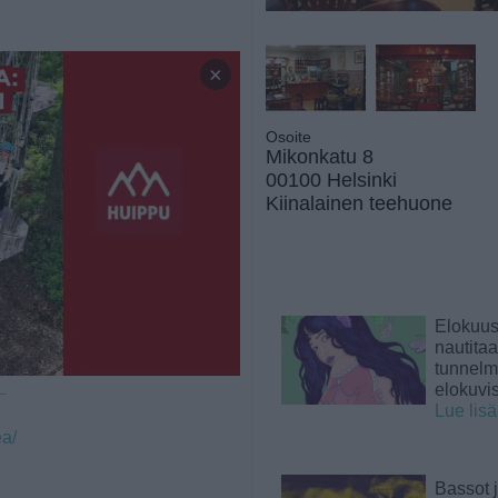
×
Osoite
Mikonkatu 8
00100 Helsinki
Kiinalainen teehuone
Elokuu
nautita
tunnelma
elokuvi
 —
Lue lis
ea/
Bassot j