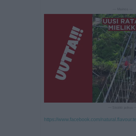
— Mainos —
— Sisältö jatkuu
https://www.facebook.com/natural.flavour.t