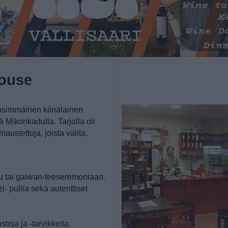
House
ensimmäinen kiinalainen
 Mikonkadulla. Tarjolla oli
austettuja, joista valita.
fu tai gaiwan-teeseremoniaan.
- pullia sekä autenttiset
toja ja -tarvikkeita.