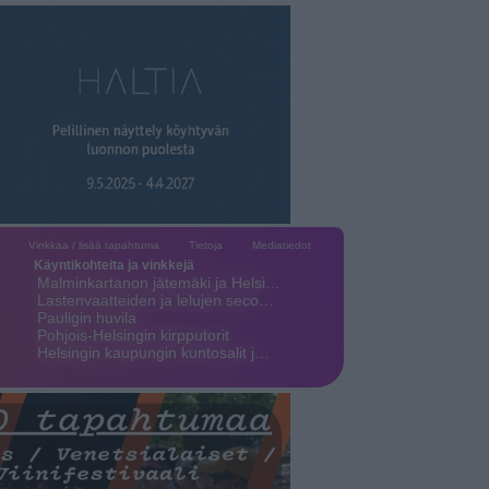
Vinkkaa / lisää tapahtuma
Tietoja
Mediatiedot
Käyntikohteita ja vinkkejä
Malminkartanon jätemäki ja Helsi…
Lastenvaatteiden ja lelujen seco…
Pauligin huvila
Pohjois-Helsingin kirpputorit
Helsingin kaupungin kuntosalit j…