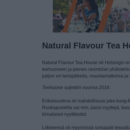
Natural Flavour Tea 
Natural Flavour Tea House oli Helsingin 
teehuoneen ja pienen ravintolan yhdistelmä
paljon eri teelajikkeita, maustamattomia ja m
Teehuone suljettiin vuonna 2016.
Erikoisuutena oli mahdollisuus joko kung-
Ruokapuolelta sai mm. jiaozi-nyyttejä, baozi
kiinalaiset nyyttikeitot.
Liikkeessä oli myynnissä runsaasti teeastias