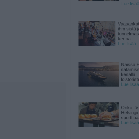
Lue lisä
Vaasankatu
ihmisistä j
tunnelmast
kertaa
Lue lisää
Näissä H
satamis
kesällä
loistoriste
Lue lisää
Onko tä
Helsingi
sporttiba
Lue lisää