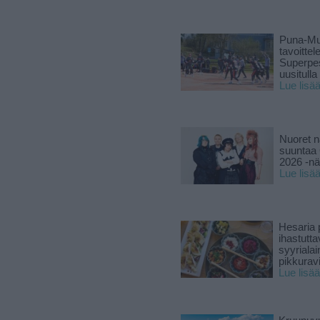
Puna-Mu
tavoitte
Superpe
uusitulla
Lue lisä
Nuoret n
suuntaa 
2026 -nä
Lue lisä
Hesaria p
ihastutt
syyriala
pikkuravi
Lue lisää