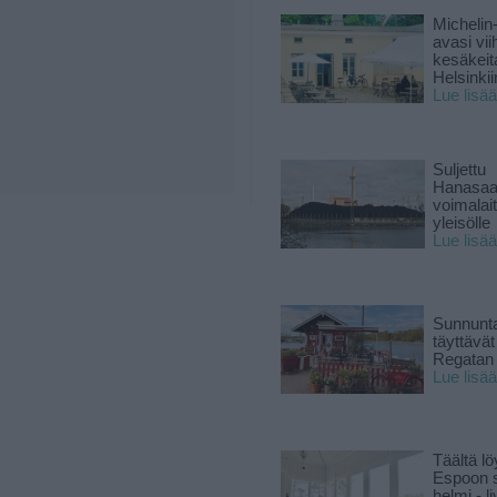
Michelin
avasi vii
kesäkeit
Helsinkii
Lue lisää
Suljettu
Hanasaa
voimalai
yleisölle
Lue lisää
Sunnunta
täyttävä
Regatan 
Lue lisää
Täältä lö
Espoon s
helmi - 