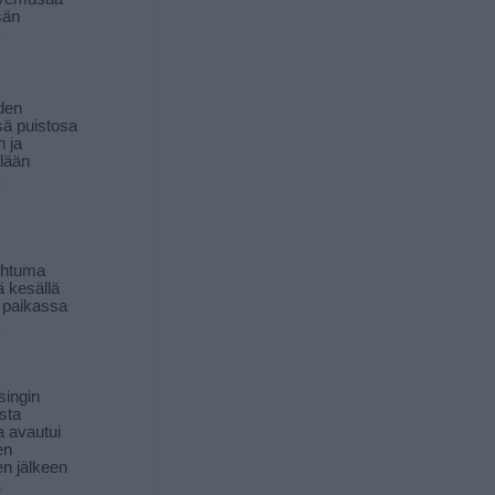
sän
den
ä puistosa
n ja
llään
ahtuma
ä kesällä
 paikassa
singin
sta
a avautui
en
n jälkeen
ä