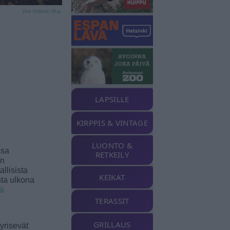
Visit Helsinki Blog
LAPSILLE
KIRPPIS & VINTAGE
LUONTO &
ssa
RETKEILY
an
llisista
KEIKAT
sta ulkona
ää
TERASSIT
GRILLAUS
yrisevät