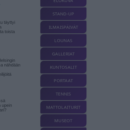
ELOKUVA
ä
STAND-UP
 täyttyi
ILMAISPÄIVÄT
a
a toista
LOUNAS
GALLERIAT
elsingin
sa nähdään
KUNTOSALIT
ilijöitä
PORTAAT
TENNIS
ssä
n upein
MATTOLAITURIT
ari?
MUSEOT