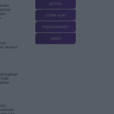
JOOGA
-kokki
htyisän
aan
LOMA-AJAT
n
PIENPANIMOT
UINTI
ren
tos avautui
ikirppikset
t Cafe
pihan
ytyy
aariston
livemusaa