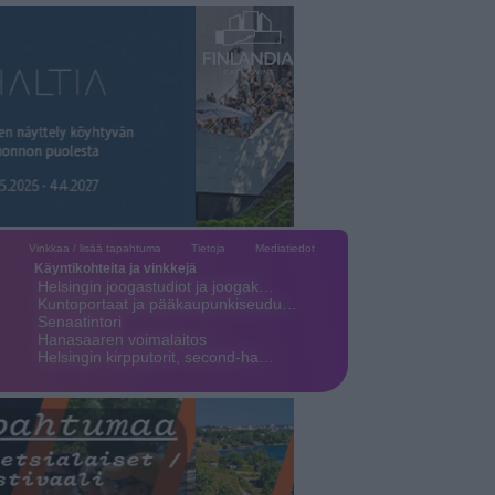
Vinkkaa / lisää tapahtuma
Tietoja
Mediatiedot
Käyntikohteita ja vinkkejä
Helsingin joogastudiot ja joogak…
Kuntoportaat ja pääkaupunkiseudu…
Senaatintori
Hanasaaren voimalaitos
Helsingin kirpputorit, second-ha…