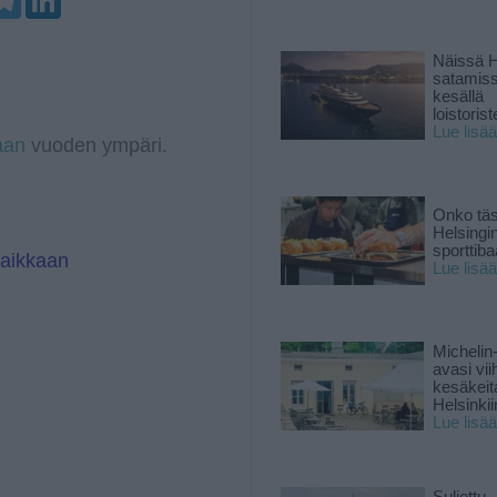
e
i
l
n
e
k
g
e
Näissä H
r
d
satamis
a
I
kesällä
m
n
loistoriste
Lue lisää
aan
vuoden ympäri.
Onko tä
Helsingi
sporttiba
paikkaan
Lue lisää
Michelin
avasi vii
kesäkeit
Helsinkii
Lue lisää