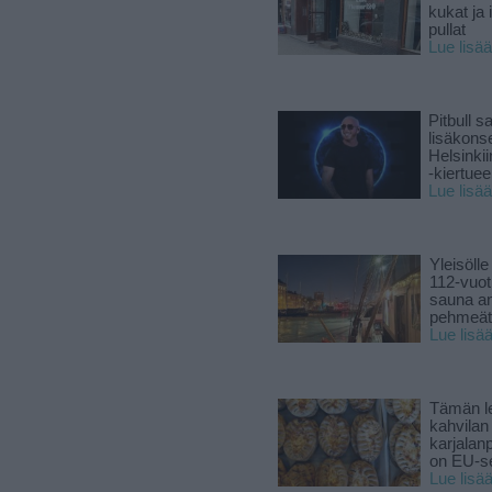
kukat ja 
pullat
Lue lisää
Pitbull sa
lisäkonse
Helsinki
-kiertuee
Lue lisää
Yleisölle
112-vuot
sauna a
pehmeät 
Lue lisä
Tämän l
kahvilan
karjalanp
on EU-ser
Lue lisä