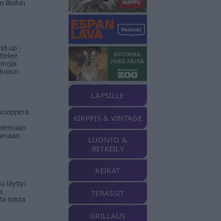
 iltoihin
ä
nd-up -
ittelee
rmoja
koisin
ä
LAPSILLE
isooppera
KIRPPIS & VINTAGE
elemaan
amaan
LUONTO &
RETKEILY
ä
KEIKAT
 täyttyi
a
TERASSIT
a toista
GRILLAUS