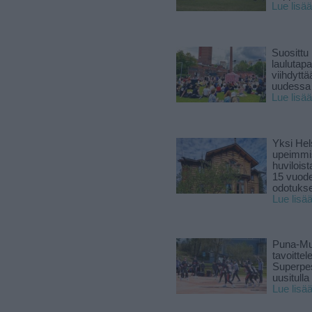
Lue lisää
Suosittu
laulutap
viihdyttä
uudessa
Lue lisää
Yksi Hel
upeimmi
huviloist
15 vuod
odotukse
Lue lisä
Puna-Mu
tavoitte
Superpe
uusitulla
Lue lisä