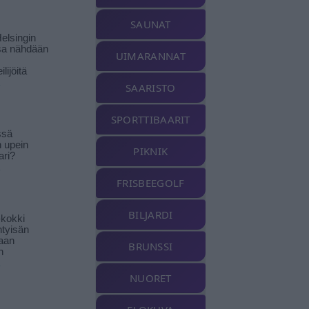
SAUNAT
elsingin
sa nähdään
UIMARANNAT
ilijöitä
SAARISTO
SPORTTIBAARIT
ssä
n upein
PIKNIK
ari?
FRISBEEGOLF
BILJARDI
-kokki
htyisän
aan
BRUNSSI
n
NUORET