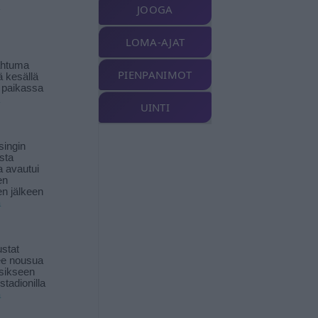
JOOGA
LOMA-AJAT
ahtuma
PIENPANIMOT
ä kesällä
 paikassa
UINTI
singin
sta
a avautui
en
n jälkeen
ä
stat
lee nousua
sikseen
 stadionilla
ä