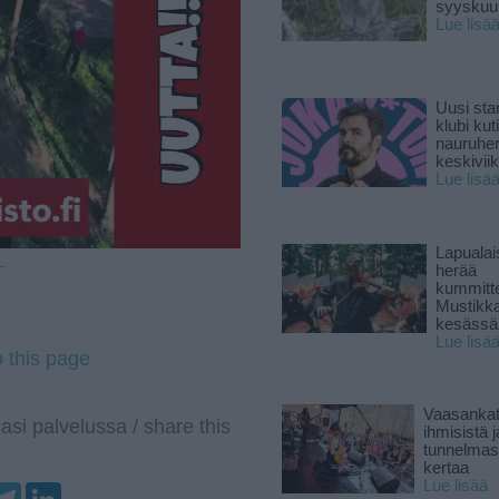
syyskuun
Lue lisä
Uusi sta
klubi kut
nauruhe
keskiviik
Lue lisä
Lapuala
 —
herää
kummitt
Mustikk
kesässä
Lue lisä
o this page
Vaasankatu
asi palvelussa / share this
ihmisistä j
tunnelmast
kertaa
Lue lisää
T
L