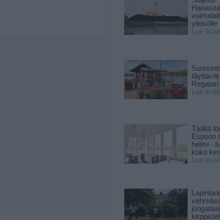
Suljettu
Hanasaa
voimalai
yleisölle
Lue lisää
Sunnunta
täyttävä
Regatan 
Lue lisää
Täältä lö
Espoon s
helmi - 
koko ke
Lue lisää
Lapinlan
vehreäss
joogataa
kirppiste