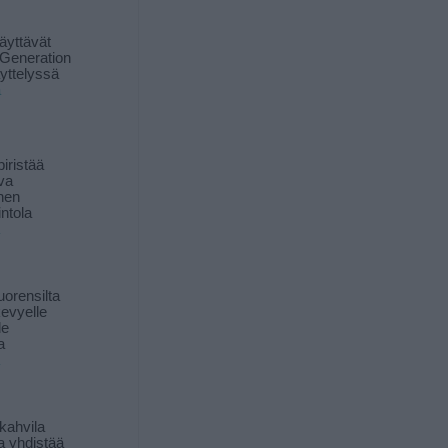
äyttävät
Generation
yttelyssä
ä
iristää
ava
inen
ntola
orensilta
kevyelle
le
a
kahvila
a yhdistää