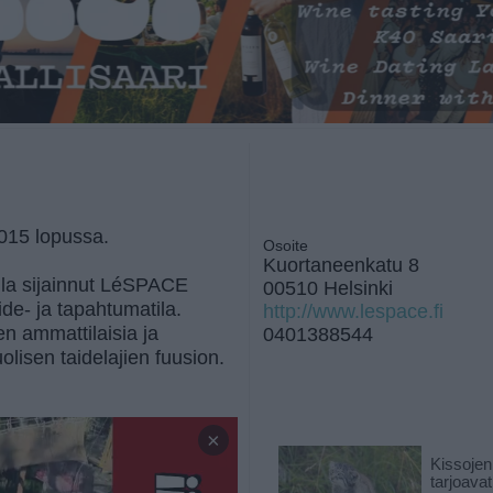
015 lopussa.
Osoite
Kuortaneenkatu 8
la sijainnut LéSPACE
00510 Helsinki
aide- ja tapahtumatila.
http://www.lespace.fi
en ammattilaisia ja
0401388544
uolisen taidelajien fuusion.
×
Kissojen
tarjoava