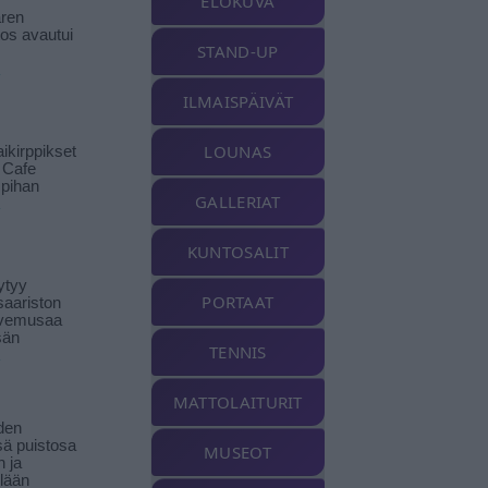
ELOKUVA
ren
tos avautui
STAND-UP
ILMAISPÄIVÄT
LOUNAS
ikirppikset
t Cafe
pihan
GALLERIAT
KUNTOSALIT
ytyy
PORTAAT
aariston
livemusaa
sän
TENNIS
MATTOLAITURIT
den
ä puistosa
MUSEOT
n ja
llään