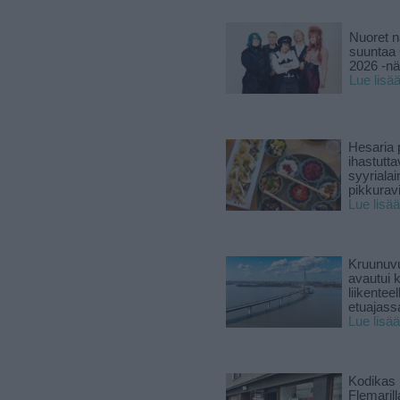
Nuoret n
suuntaa 
2026 -nä
Lue lisä
Hesaria p
ihastutt
syyriala
pikkuravi
Lue lisää
Kruunuvu
avautui 
liikenteel
etuajass
Lue lisää
Kodikas 
Flemarill