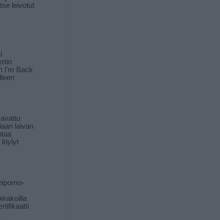
itse leivotut
i
rtin
in I'm Back
lleen
 avattu
iaan laivan
ntaa
löylyt
ä
eipomo-
iirakoilla
tifikaatti
ä