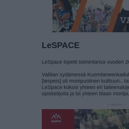
LeSPACE
LeSpace lopetti toimintansa vuoden 2
Vallilan sydämessä Kuorntaneenkadul
[løspeis] oli monipuolinen kulttuuri-, t
LeSpace kokosi yhteen eri taiteenaloj
opiskelijoita ja loi yhteen tilaan monip
— Mainos —