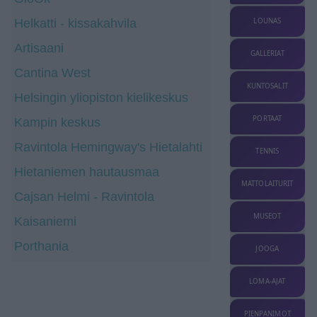
Helkatti - kissakahvila
LOUNAS
Artisaani
GALLERIAT
Cantina West
KUNTOSALIT
Helsingin yliopiston kielikeskus
PORTAAT
Kampin keskus
Ravintola Hemingway's Hietalahti
TENNIS
Hietaniemen hautausmaa
MATTOLAITURIT
Cajsan Helmi - Ravintola
MUSEOT
Kaisaniemi
Porthania
JOOGA
LOMA-AJAT
PIENPANIMOT