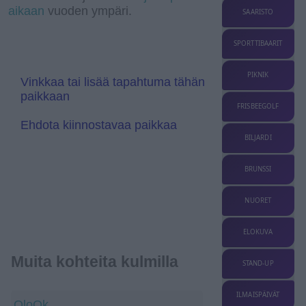
aikaan
vuoden ympäri.
s
T
SAARISTO
l
r
a
a
t
n
SPORTTIBAARIT
e
s
l
a
PIKNIK
Vinkkaa tai lisää tapahtuma tähän
t
paikkaan
e
FRISBEEGOLF
Ehdota kiinnostavaa paikkaa
BILJARDI
BRUNSSI
NUORET
ELOKUVA
Muita kohteita kulmilla
STAND-UP
ILMAISPÄIVÄT
OloOk