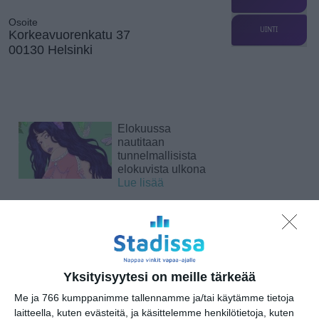
Osoite
UINTI
Korkeavuorenkatu 37
00130 Helsinki
Elokuussa
nautitaan
tunnelmallisista
elokuvista ulkona
Lue lisää
Bassot jyrisevät
Koffin puistossa
Taiteiden yönä
Lue lisää
Yksityisyytesi on meille tärkeää
Me ja 766 kumppanimme tallennamme ja/tai käytämme tietoja
laitteella, kuten evästeitä, ja käsittelemme henkilötietoja, kuten