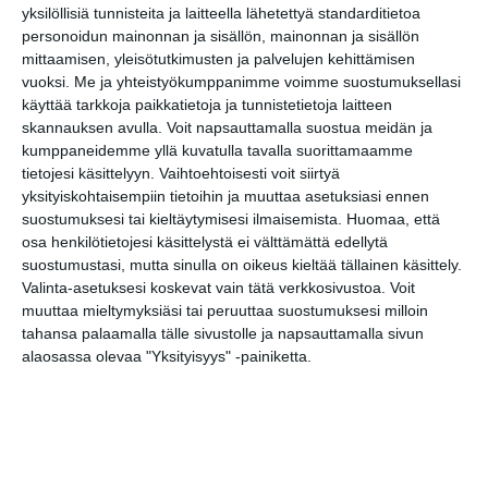
yksilöllisiä tunnisteita ja laitteella lähetettyä standarditietoa
Kissojen Yöt
tarjoavat tunnelmaa
personoidun mainonnan ja sisällön, mainonnan ja sisällön
syyskuun iltoihin
mittaamisen, yleisötutkimusten ja palvelujen kehittämisen
Lue lisää
vuoksi.
Me ja yhteistyökumppanimme voimme suostumuksellasi
käyttää tarkkoja paikkatietoja ja tunnistetietoja laitteen
skannauksen avulla. Voit napsauttamalla suostua meidän ja
Uusi stand-up -klubi
kumppaneidemme yllä kuvatulla tavalla suorittamaamme
kutittelee
tietojesi käsittelyyn. Vaihtoehtoisesti voit siirtyä
nauruhermoja
yksityiskohtaisempiin tietoihin ja muuttaa asetuksiasi ennen
keskiviikkoisin
Lue lisää
suostumuksesi tai kieltäytymisesi ilmaisemista.
Huomaa, että
osa henkilötietojesi käsittelystä ei välttämättä edellytä
suostumustasi, mutta sinulla on oikeus kieltää tällainen käsittely.
Valinta-asetuksesi koskevat vain tätä verkkosivustoa. Voit
Lapualaisooppera
herää
muuttaa mieltymyksiäsi tai peruuttaa suostumuksesi milloin
kummittelemaan
tahansa palaamalla tälle sivustolle ja napsauttamalla sivun
Mustikkamaan
alaosassa olevaa "Yksityisyys" -painiketta.
kesässä
Lue lisää
Vaasankatu täyttyi
ihmisistä ja
tunnelmasta toista