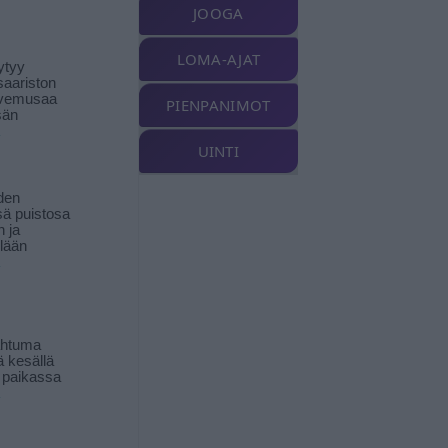
JOOGA
LOMA-AJAT
ytyy
aariston
livemusaa
PIENPANIMOT
sän
UINTI
den
ä puistosa
n ja
llään
ahtuma
ä kesällä
 paikassa