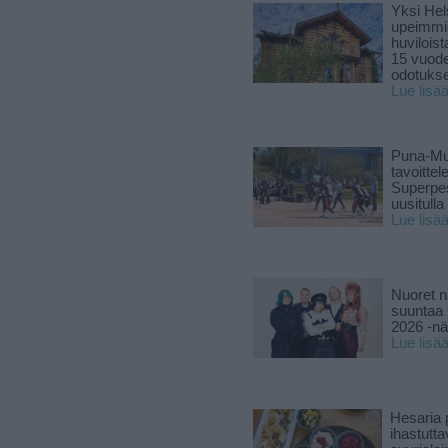
Yksi Hel
upeimmi
huviloist
15 vuod
odotukse
Lue lisä
Puna-Mu
tavoitte
Superpe
uusitulla
Lue lisä
Nuoret n
suuntaa 
2026 -nä
Lue lisä
Hesaria p
ihastutt