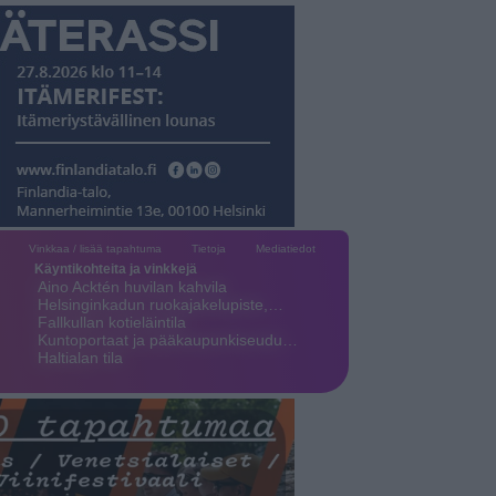
Vinkkaa / lisää tapahtuma
Tietoja
Mediatiedot
Käyntikohteita ja vinkkejä
Aino Acktén huvilan kahvila
Helsinginkadun ruokajakelupiste,…
Fallkullan kotieläintila
Kuntoportaat ja pääkaupunkiseudu…
Haltialan tila