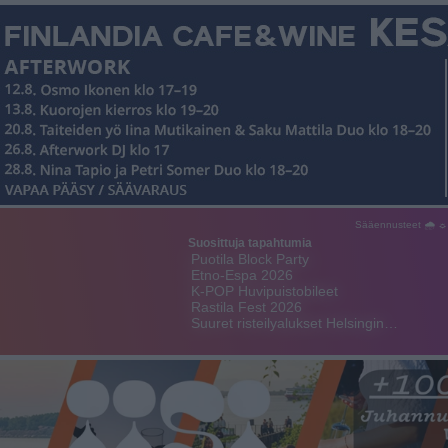
Sääennusteet 🌧 ☼
Suosittuja tapahtumia
Puotila Block Party
Etno-Espa 2026
K-POP Huvipuistobileet
Rastila Fest 2026
Suuret risteilyalukset Helsingin…