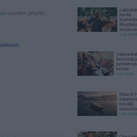
a
I
m
n
Lapuala
aan
vuoden ympäri.
herää
kummitt
Mustikk
kesässä
Lue lisä
paikkaan
Vaasankatu
ihmisistä j
tunnelmast
kertaa
Lue lisää
Näissä H
satamis
kesällä
loistoriste
Lue lisää
Onko tä