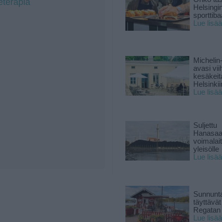
eterapia
Helsingi
sporttiba
Lue lisää
Michelin
avasi vii
kesäkeit
Helsinkii
Lue lisää
Suljettu
Hanasaa
voimalai
yleisölle
Lue lisää
Sunnunta
täyttävä
Regatan 
Lue lisää