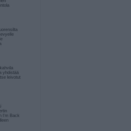
inen
ntola
orensilta
kevyelle
le
a
kahvila
a yhdistää
itse leivotut
i
rtin
in I'm Back
lleen