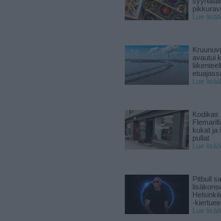
syyriala
pikkuravi
Lue lisää
Kruunuvu
avautui 
liikenteel
etuajass
Lue lisää
Kodikas 
Flemarill
kukat ja 
pullat
Lue lisää
Pitbull sa
lisäkonse
Helsinki
-kiertuee
Lue lisää