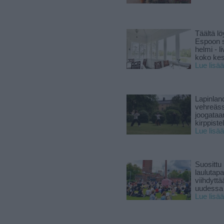
Täältä lö
Espoon s
helmi - 
koko ke
Lue lisää
Lapinlan
vehreäss
joogataa
kirppiste
Lue lisää
Suosittu
laulutap
viihdyttä
uudessa
Lue lisää