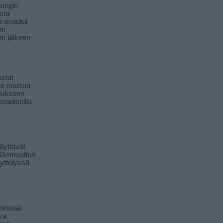
singin
sta
a avautui
en
n jälkeen
ä
stat
lee nousua
sikseen
 stadionilla
ä
äyttävät
Generation
yttelyssä
ä
iristää
ava