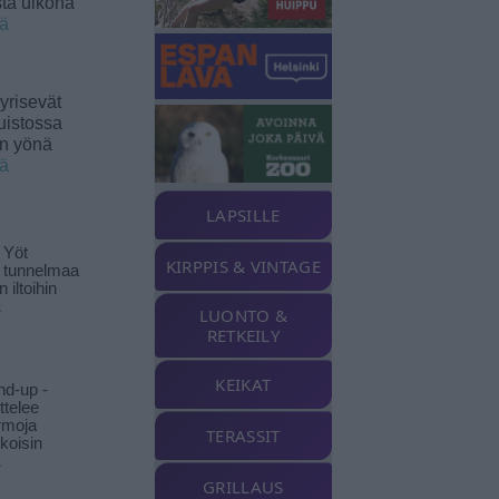
sta ulkona
ää
yrisevät
uistossa
en yönä
ää
LAPSILLE
 Yöt
KIRPPIS & VINTAGE
t tunnelmaa
 iltoihin
ä
LUONTO &
RETKEILY
KEIKAT
nd-up -
ittelee
rmoja
TERASSIT
koisin
ä
GRILLAUS