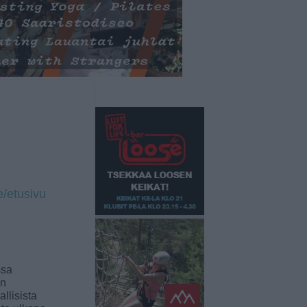
ge/etusivu
ssa
an
llisista