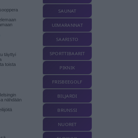
isooppera
SAUNAT
elemaan
UIMARANNAT
amaan
ä
SAARISTO
SPORTTIBAARIT
 täyttyi
a
a toista
PIKNIK
FRISBEEGOLF
elsingin
BILJARDI
sa nähdään
BRUNSSI
ilijöitä
NUORET
ssä