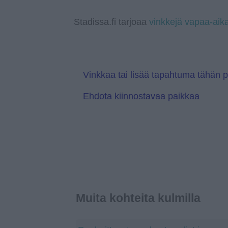
o
p
n
T
g
o
k
p
k
r
e
g
a
r
l
Stadissa.fi tarjoaa
vinkkejä vapaa-aik
n
e
s
T
l
r
a
a
t
n
e
s
l
Vinkkaa tai lisää tapahtuma tähän 
a
t
Ehdota kiinnostavaa paikkaa
e
Muita kohteita kulmilla