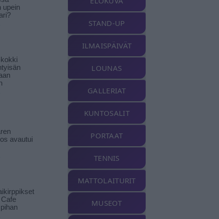
ELOKUVA
n upein
ari?
STAND-UP
ILMAISPÄIVÄT
-kokki
LOUNAS
htyisän
aan
n
GALLERIAT
KUNTOSALIT
ren
PORTAAT
tos avautui
TENNIS
MATTOLAITURIT
ikirppikset
t Cafe
MUSEOT
pihan