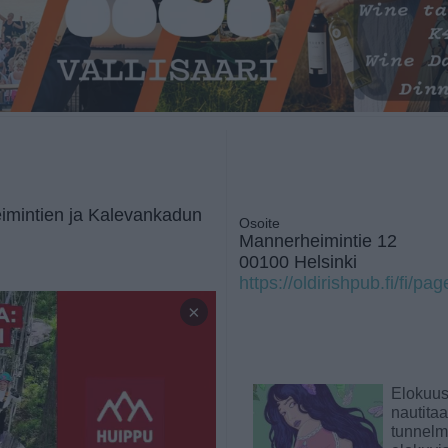
eimintien ja Kalevankadun
Osoite
Mannerheimintie 12
00100 Helsinki
https://oldirishpub.fi/fi/pa
×
Elokuu
nautita
tunnelma