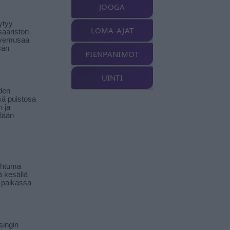
JOOGA
ytyy
LOMA-AJAT
aariston
livemusaa
sän
PIENPANIMOT
UINTI
den
ä puistosa
n ja
llään
ahtuma
ä kesällä
 paikassa
singin