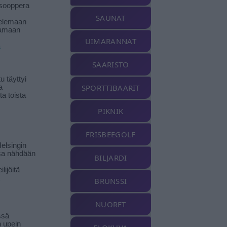
isooppera
SAUNAT
elemaan
amaan
UIMARANNAT
ä
SAARISTO
 täyttyi
SPORTTIBAARIT
a
a toista
PIKNIK
FRISBEEGOLF
elsingin
sa nähdään
BILJARDI
ilijöitä
BRUNSSI
NUORET
ssä
n upein