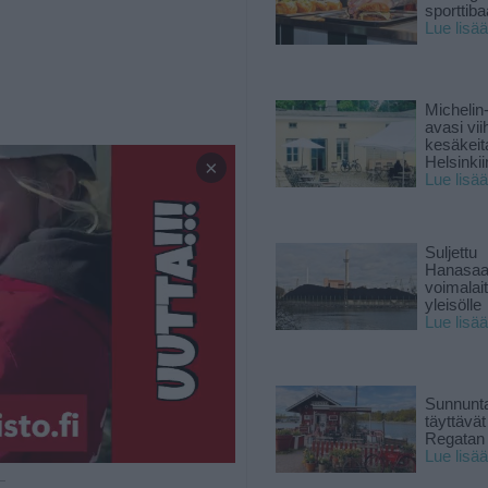
sporttiba
Lue lisää
Michelin
avasi vii
kesäkeit
Helsinkii
×
Lue lisää
Suljettu
Hanasaa
voimalai
yleisölle
Lue lisää
Sunnunta
täyttävä
Regatan 
Lue lisää
 —