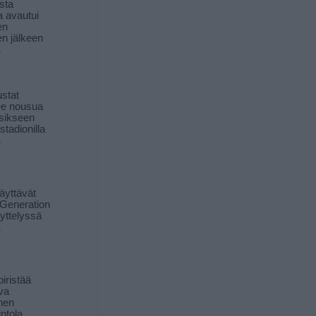
sta
a avautui
en
n jälkeen
ä
stat
lee nousua
sikseen
 stadionilla
ä
äyttävät
Generation
yttelyssä
ä
iristää
ava
inen
ntola