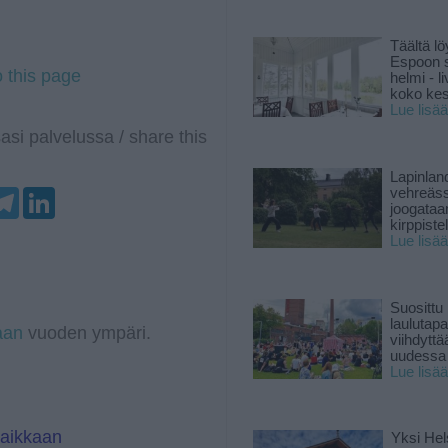
Täältä lö
Espoon s
o this page
helmi - 
koko ke
Lue lisää
asi palvelussa / share this
Lapinlan
T
L
vehreäss
e
i
joogataa
l
n
kirppiste
e
k
Lue lisää
g
e
r
d
a
I
m
n
Suosittu
laulutap
aan
vuoden ympäri.
viihdyttä
uudessa
Lue lisää
paikkaan
Yksi Hel