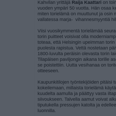
Kahvilan yrittäjä
Raija Kaattari
on toim
vuoden ympäri 50 vuotta. Hän osaa ker
miten torielämä on muuttunut ja osin 
vallatessa marja- vihannesmyyntiä hil
Viisi vuosikymmentä torielämää seurann
torin puitteet voisivat olla moderniam
toteaa, että Helsingin upeimman tori
puolesta rapistua. Vettä nostetaan päiv
1800-luvulta peräisin olevasta torin lai
Tilapäisen paviljongin aikana torille a
se poistettiin. Uutta vesihanaa on tori
otteeseen.
Kaupunkitilojen työntekijöiden pitäisi
kokeilemaan, millaista torielämä käyt
kuudelta aamulla ja päättyy vasta ilta
siivoukseen. Talvella aamut voivat alk
tiputukella pressujen katolta ja edell
luonnilla.