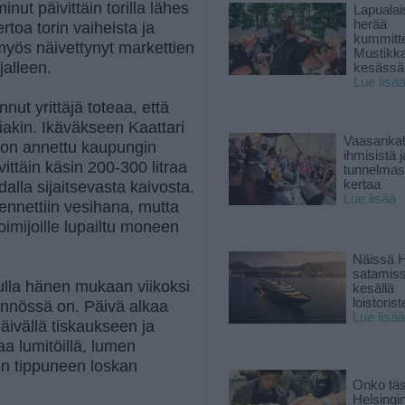
inut päivittäin torilla lähes
Lapuala
herää
toa torin vaiheista ja
kummitt
myös näivettynyt markettien
Mustikk
jalleen.
kesässä
Lue lisä
ut yrittäjä toteaa, että
piakin. Ikäväkseen Kaattari
Vaasankatu
n on annettu kaupungin
ihmisistä j
ittäin käsin 200-300 litraa
tunnelmast
kertaa
dalla sijaitsevasta kaivosta.
Lue lisää
sennettiin vesihana, mutta
toimijoille lupailtu moneen
Näissä H
satamis
 tulla hänen mukaan viikoksi
kesällä
loistoriste
ännössä on. Päivä alkaa
Lue lisää
päivällä tiskaukseen ja
aa lumitöillä, lumen
een tippuneen loskan
Onko tä
Helsingi