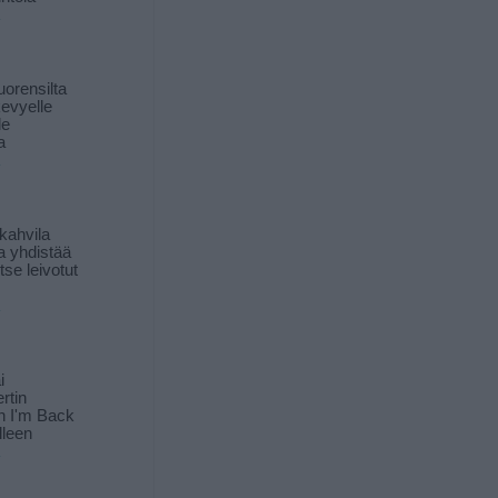
orensilta
kevyelle
le
a
kahvila
a yhdistää
itse leivotut
i
rtin
in I'm Back
lleen