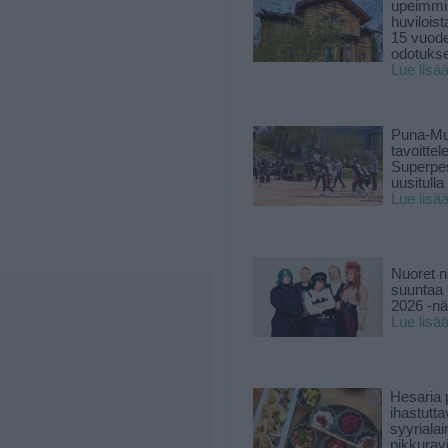
upeimmi
huviloist
15 vuod
odotukse
Lue lisä
Puna-Mu
tavoitte
Superpe
uusitulla
Lue lisä
Nuoret n
suuntaa 
2026 -nä
Lue lisä
Hesaria p
ihastutt
syyriala
pikkuravi