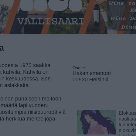
a
 vuodesta 1975 saakka
Osoite
 kahvila. Kahvila on
Hakaniementori
enkin keskuudessa. Sen
00530 Helsinki
on asiakkaita.
inteinen punaiseen maitoon
a määriä läpi vuoden.
suosituimpia riiisipuuropäiviä
Elokuu
istä herkkua menee jopa
nautita
tunnelma
elokuvi