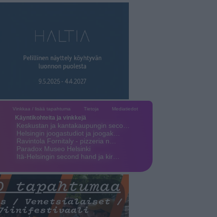
Vinkkaa / lisää tapahtuma
Tietoja
Mediatiedot
Käyntikohteita ja vinkkejä
Keskustan ja kantakaupungin seco…
Helsingin joogastudiot ja joogak…
Ravintola Fornitaly - pizzeria n…
Paradox Museo Helsinki
Itä-Helsingin second hand ja kir…