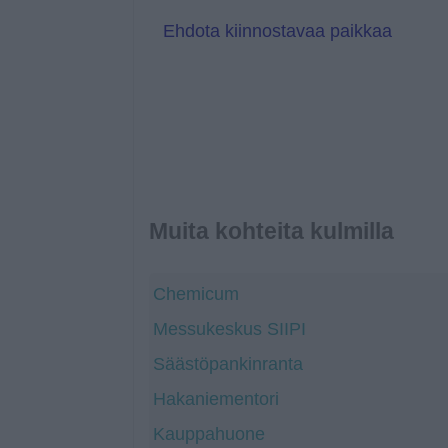
a
t
Ehdota kiinnostavaa paikkaa
e
Muita kohteita kulmilla
Chemicum
Messukeskus SIIPI
Säästöpankinranta
Hakaniementori
Kauppahuone