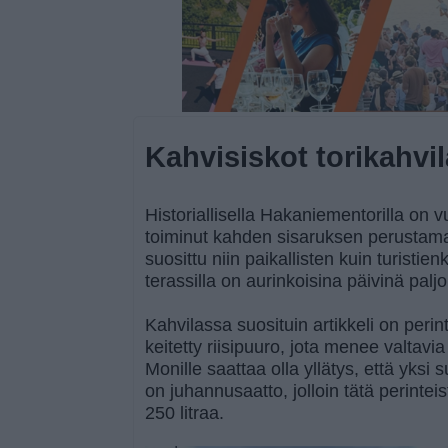
Kahvisiskot torikahvil
Historiallisella Hakaniementorilla on
toiminut kahden sisaruksen perustama
suosittu niin paikallisten kuin turisti
terassilla on aurinkoisina päivinä palj
Kahvilassa suosituin artikkeli on per
keitetty riisipuuro, jota menee valtavi
Monille saattaa olla yllätys, että yksi 
on juhannusaatto, jolloin tätä perinte
250 litraa.