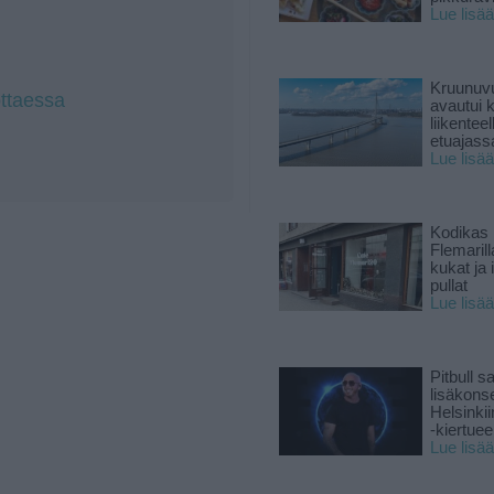
Lue lisää
Kruunuvu
ttaessa
avautui 
liikenteel
etuajass
Lue lisää
Kodikas 
Flemarill
kukat ja 
pullat
Lue lisää
Pitbull sa
lisäkonse
Helsinki
-kiertuee
Lue lisää