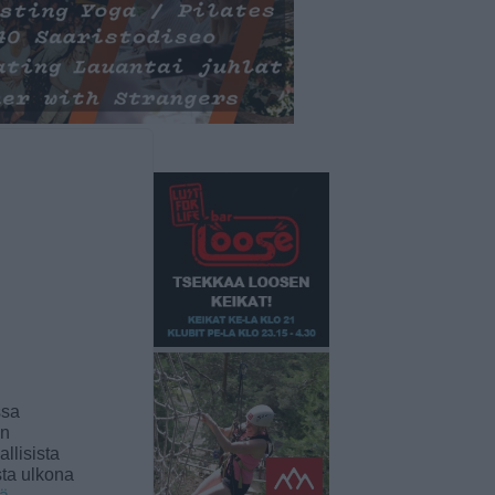
ssa
an
llisista
sta ulkona