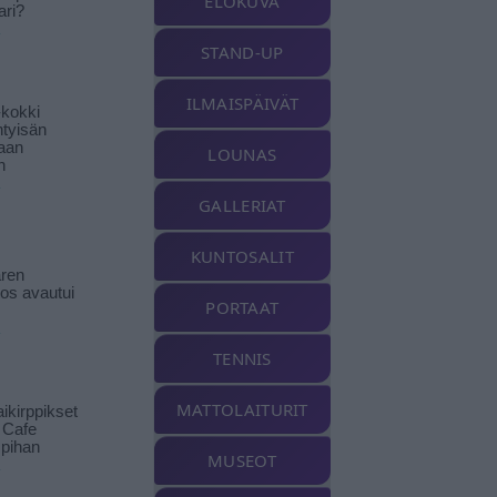
ELOKUVA
ari?
STAND-UP
ILMAISPÄIVÄT
-kokki
htyisän
aan
LOUNAS
n
GALLERIAT
KUNTOSALIT
ren
tos avautui
PORTAAT
TENNIS
MATTOLAITURIT
ikirppikset
t Cafe
pihan
MUSEOT