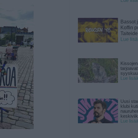
Lue lis
Bassot j
Koffin p
Taiteid
Lue lis
Kissojen
tarjoava
syyskuun
Lue lisä
Uusi sta
klubi kut
nauruhe
keskiviik
Lue lisä