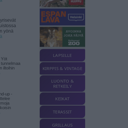
ää
yrisevät
uistossa
en yönä
ää
LAPSILLE
 Yöt
t tunnelmaa
KIRPPIS & VINTAGE
 iltoihin
ä
LUONTO &
RETKEILY
nd-up -
KEIKAT
ittelee
rmoja
koisin
TERASSIT
ä
GRILLAUS