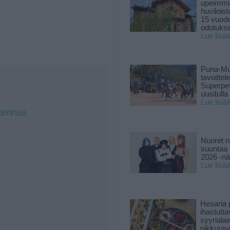
upeimmi
huviloist
15 vuod
odotukse
Lue lisä
Puna-Mu
tavoitte
Superpe
uusitulla
Lue lisä
akennus
Nuoret n
suuntaa 
2026 -nä
Lue lisä
Hesaria p
ihastutt
syyriala
pikkuravi