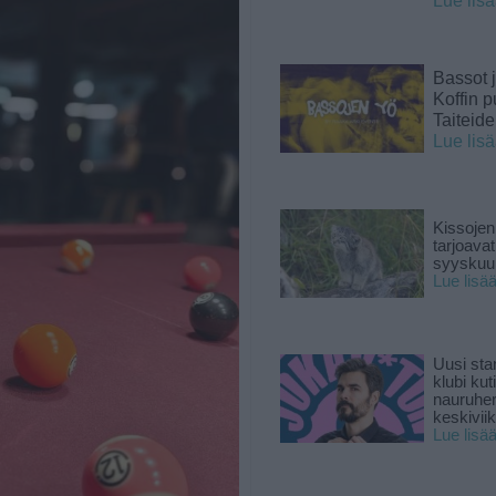
Lue lis
Bassot j
Koffin p
Taiteid
Lue lis
Kissojen
tarjoava
syyskuun
Lue lisä
Uusi sta
klubi kut
nauruhe
keskiviik
Lue lisä