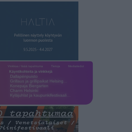
Vinkkaa / lisää tapahtuma
Tietoja
Mediatiedot
Käyntikohteita ja vinkkejä
Dallapénpuisto
Grillaus ja grillipaikat Helsing…
Konepaja Biergarten
Charm Helsinki
Kyläjuhlat ja kaupunkifestivaali…