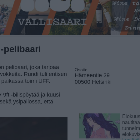
s-pelibaari
n pelibaari, joka tarjoaa
Osoite
rvokkeita. Rundi tuli entisen
Hämeentie 29
 paikassa toimi UFF.
00500 Helsinki
9ft -bilispöytää ja kuusi
 sekä ysipallossa, että
Elokuu
nautita
tunnelma
elokuvi