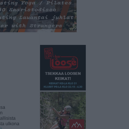
ssa
an
llisista
sta ulkona