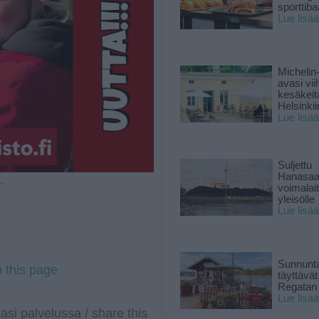
sporttiba
Lue lisää
Michelin
avasi vii
kesäkeit
Helsinkii
Lue lisää
Suljettu
Hanasaa
 —
voimalai
yleisölle
Lue lisää
Sunnunta
o this page
täyttävä
Regatan 
Lue lisää
asi palvelussa / share this