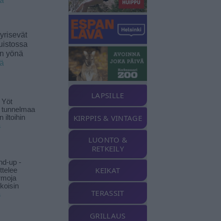
ää
yrisevät
uistossa
en yönä
ää
LAPSILLE
 Yöt
t tunnelmaa
KIRPPIS & VINTAGE
 iltoihin
ä
LUONTO &
RETKEILY
nd-up -
KEIKAT
ittelee
rmoja
koisin
TERASSIT
ä
GRILLAUS