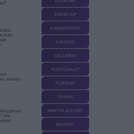
ELOKUVA
ari?
STAND-UP
ILMAISPÄIVÄT
-kokki
htyisän
aan
LOUNAS
n
GALLERIAT
KUNTOSALIT
ren
tos avautui
PORTAAT
TENNIS
MATTOLAITURIT
ikirppikset
t Cafe
pihan
MUSEOT