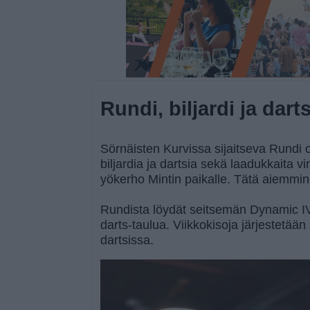
Rundi, biljardi ja dart
Sörnäisten Kurvissa sijaitseva Rundi o
biljardia ja dartsia sekä laadukkaita vi
yökerho Mintin paikalle. Tätä aiemmin
Rundista löydät seitsemän Dynamic IV 
darts-taulua. Viikkokisoja järjestetään
dartsissa.