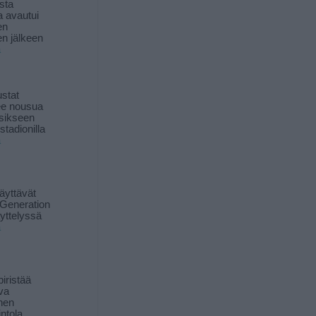
sta
a avautui
en
n jälkeen
ä
stat
lee nousua
sikseen
 stadionilla
ä
äyttävät
Generation
yttelyssä
ä
iristää
ava
inen
ntola