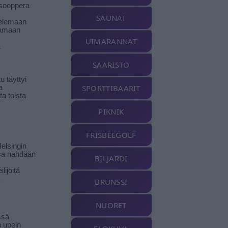
isooppera
SAUNAT
elemaan
amaan
UIMARANNAT
ä
SAARISTO
 täyttyi
SPORTTIBAARIT
a
a toista
PIKNIK
FRISBEEGOLF
elsingin
sa nähdään
BILJARDI
ilijöitä
BRUNSSI
NUORET
ssä
n upein