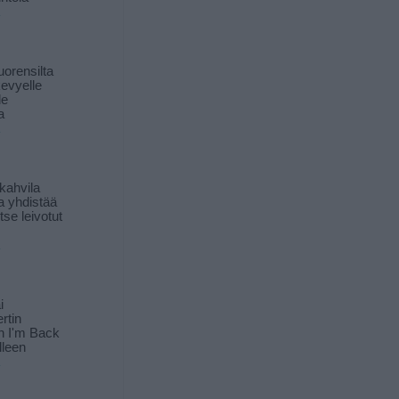
orensilta
kevyelle
le
a
kahvila
a yhdistää
itse leivotut
i
rtin
in I'm Back
lleen