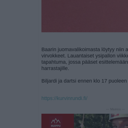
Baarin juomavalikoimasta löytyy niin al
virvokkeet. Lauantaiset ysipallon viikk
tapahtuma, jossa pääset esittelemään t
harrastajille.
Biljardi ja dartsi ennen klo 17 puoleen
https://kurvinrundi.fi/
— Mainos —