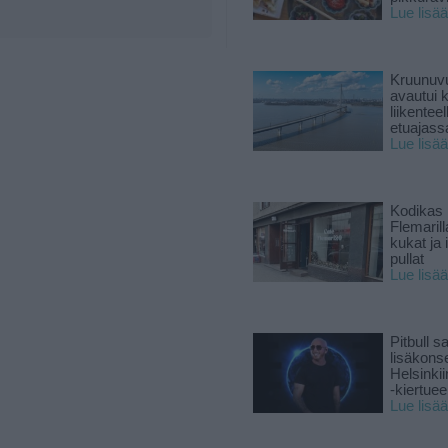
Lue lisää
Kruunuvu
avautui 
liikenteel
etuajass
Lue lisää
Kodikas 
Flemarill
kukat ja 
pullat
Lue lisää
Pitbull sa
lisäkonse
Helsinki
-kiertuee
Lue lisää