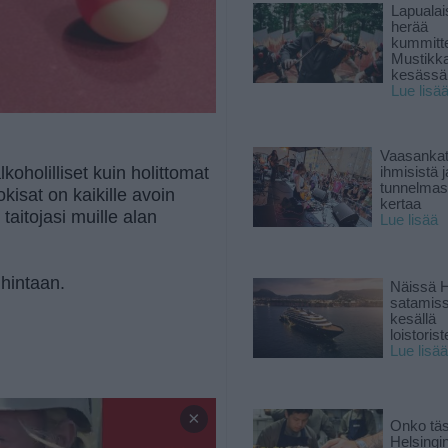
Lapuala
herää
kummitt
Mustikk
kesässä
Lue lisä
Vaasankatu
koholilliset kuin holittomat
ihmisistä j
tunnelmast
okisat on kaikille avoin
kertaa
aitojasi muille alan
Lue lisää
 hintaan.
Näissä H
satamis
kesällä
loistoriste
Lue lisää
×
Onko tä
Helsingi