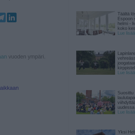
Täältä lö
T
L
Espoon s
e
i
helmi - 
l
n
koko ke
e
k
Lue lisää
g
e
r
d
a
I
m
n
Lapinlan
aan
vuoden ympäri.
vehreäss
joogataa
kirppiste
Lue lisää
paikkaan
Suosittu
laulutap
viihdyttä
uudessa
Lue lisää
Yksi Hel