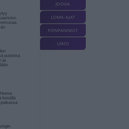
JOOGA
ytyy
LOMA-AJAT
aariston
livemusaa
sän
PIENPANIMOT
UINTI
den
ä puistosa
n ja
llään
ahtuma
ä kesällä
 paikassa
singin