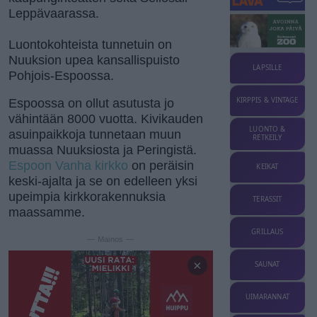
Leppävaarassa.
Luontokohteista tunnetuin on
Nuuksion upea kansallispuisto
LAPSILLE
Pohjois-Espoossa.
KIRPPIS & VINTAGE
Espoossa on ollut asutusta jo
vähintään 8000 vuotta. Kivikauden
LUONTO &
asuinpaikkoja tunnetaan muun
RETKEILY
muassa Nuuksiosta ja Peringistä.
Espoon Vanha kirkko
on peräisin
KEIKAT
keski-ajalta ja se on edelleen yksi
upeimpia kirkkorakennuksia
TERASSIT
maassamme.
GRILLAUS
— Mainos —
×
SAUNAT
UIMARANNAT