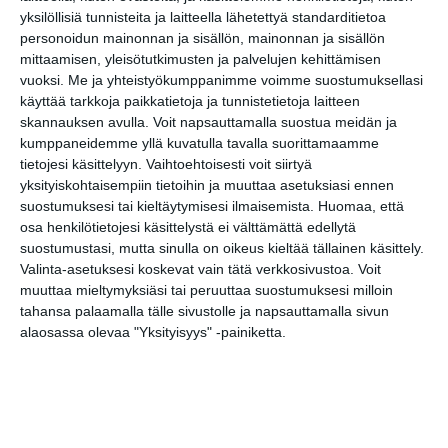
yksilöllisiä tunnisteita ja laitteella lähetettyä standarditietoa
Kissojen Yöt
personoidun mainonnan ja sisällön, mainonnan ja sisällön
tarjoavat tunnelmaa
mittaamisen, yleisötutkimusten ja palvelujen kehittämisen
syyskuun iltoihin
Lue lisää
vuoksi.
Me ja yhteistyökumppanimme voimme suostumuksellasi
käyttää tarkkoja paikkatietoja ja tunnistetietoja laitteen
skannauksen avulla. Voit napsauttamalla suostua meidän ja
kumppaneidemme yllä kuvatulla tavalla suorittamaamme
Uusi stand-up -klubi
tietojesi käsittelyyn. Vaihtoehtoisesti voit siirtyä
kutittelee
nauruhermoja
yksityiskohtaisempiin tietoihin ja muuttaa asetuksiasi ennen
keskiviikkoisin
suostumuksesi tai kieltäytymisesi ilmaisemista.
Huomaa, että
Lue lisää
osa henkilötietojesi käsittelystä ei välttämättä edellytä
suostumustasi, mutta sinulla on oikeus kieltää tällainen käsittely.
Valinta-asetuksesi koskevat vain tätä verkkosivustoa. Voit
Lapualaisooppera
muuttaa mieltymyksiäsi tai peruuttaa suostumuksesi milloin
herää
tahansa palaamalla tälle sivustolle ja napsauttamalla sivun
kummittelemaan
Mustikkamaan
alaosassa olevaa "Yksityisyys" -painiketta.
kesässä
Lue lisää
Vaasankatu täyttyi
ihmisistä ja