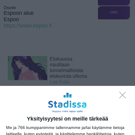
Osoite
Espoon alue
UINTI
Espoo
https://www.espoo.fi
Elokuussa
nautitaan
tunnelmallisista
elokuvista ulkona
Lue lisää
Bassot jyrisevät
Koffin puistossa
Taiteiden yönä
Yksityisyytesi on meille tärkeää
Lue lisää
Me ja 766 kumppanimme tallennamme ja/tai käytämme tietoja
laitteella, kuten evästeitä, ja käsittelemme henkilötietoja, kuten