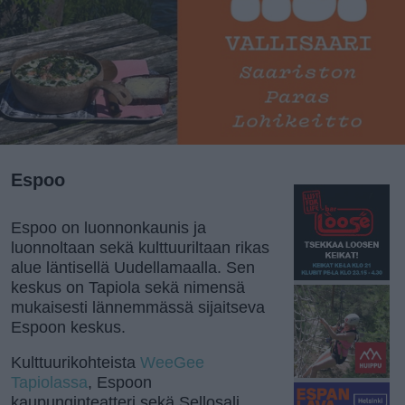
Espoo
Espoo on luonnonkaunis ja
luonnoltaan sekä kulttuuriltaan rikas
alue läntisellä Uudellamaalla. Sen
keskus on Tapiola sekä nimensä
mukaisesti lännemmässä sijaitseva
Espoon keskus.
Kulttuurikohteista
WeeGee
Tapiolassa
, Espoon
kaupunginteatteri sekä Sellosali