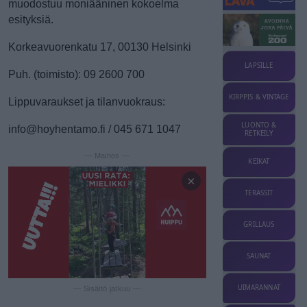
muodostuu moniääninen kokoelma
esityksiä.
Korkeavuorenkatu 17, 00130 Helsinki
LAPSILLE
Puh. (toimisto): 09 2600 700
KIRPPIS & VINTAGE
Lippuvaraukset ja tilanvuokraus:
LUONTO &
info@hoyhentamo.fi / 045 671 1047
RETKEILY
— Mainos —
KEIKAT
×
TERASSIT
GRILLAUS
SAUNAT
UIMARANNAT
— Sisältö jatkuu —