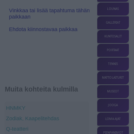
l
a
LOUNAS
Vinkkaa tai lisää tapahtuma tähän
t
paikkaan
e
GALLERIAT
Ehdota kiinnostavaa paikkaa
KUNTOSALIT
PORTAAT
TENNIS
MATTOLAITURIT
Muita kohteita kulmilla
MUSEOT
JOOGA
HNMKY
Zodiak, Kaapelitehdas
LOMA-AJAT
Q-teatteri
PIENPANIMOT