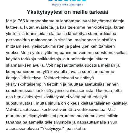
Yksityisyytesi on meille tärkeää
Elokuussa
Me ja 766 kumppanimme tallennamme ja/tai käytämme tietoja
nautitaan
laitteella, kuten evästeitä, ja käsittelemme henkilötietoja, kuten
tunnelmallisista
yksilöllisiä tunnisteita ja laitteella lähetettyä standarditietoa
elokuvista ulkona
personoidun mainonnan ja sisällön, mainonnan ja sisällön
Lue lisää
mittaamisen, yleisötutkimusten ja palvelujen kehittämisen
vuoksi.
Me ja yhteistyökumppanimme voimme suostumuksellasi
käyttää tarkkoja paikkatietoja ja tunnistetietoja laitteen
Bassot jyrisevät
skannauksen avulla. Voit napsauttamalla suostua meidän ja
Koffin puistossa
kumppaneidemme yllä kuvatulla tavalla suorittamaamme
Taiteiden yönä
tietojesi käsittelyyn. Vaihtoehtoisesti voit siirtyä
Lue lisää
yksityiskohtaisempiin tietoihin ja muuttaa asetuksiasi ennen
suostumuksesi tai kieltäytymisesi ilmaisemista.
Huomaa, että
osa henkilötietojesi käsittelystä ei välttämättä edellytä
suostumustasi, mutta sinulla on oikeus kieltää tällainen käsittely.
Kissojen Yöt
tarjoavat tunnelmaa
Valinta-asetuksesi koskevat vain tätä verkkosivustoa. Voit
syyskuun iltoihin
muuttaa mieltymyksiäsi tai peruuttaa suostumuksesi milloin
Lue lisää
tahansa palaamalla tälle sivustolle ja napsauttamalla sivun
alaosassa olevaa "Yksityisyys" -painiketta.