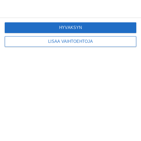
toimijoita Vallilaan
Lue lisää
HYVÄKSYN
Suosittu esitys tekee
joukkue- voimistelun
LISÄÄ VAIHTOEHTOJA
kääntöpuolia
näkyväksi
Lue lisää
Yrjönkadun uimahalli
avautui pitkän
odotuksen jälkeen
Lue lisää
Tämä lavarunous-
ilta on tiettävästi
ainoa laatuaan koko
maailmassa
Lue lisää