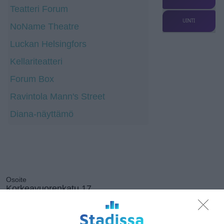
Teatteri Forum
UINTI
NoName Theatre
Luckan Helsingfors
Kellariteatteri
Forum Box
Ravintola Mann's Street
Diana-näyttämö
Osoite
Korkeavuorenkatu 17
00120 Helsinki