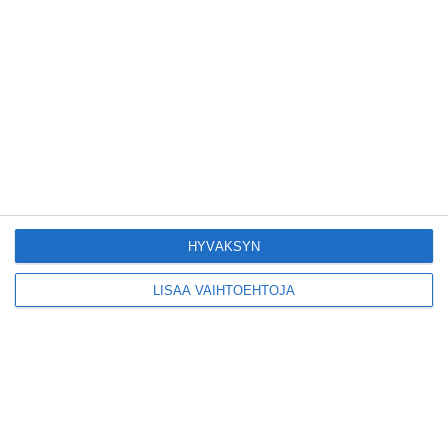
Pitbull sai lisäkonsertin
Helsinkiin I'm Back -
kiertueelleen
Lue lisää
Yleisölle avattu 112-
vuotiaan laivan sauna
HYVÄKSYN
antaa pehmeät löylyt
Lue lisää
LISÄÄ VAIHTOEHTOJA
Tämän leipomo-
kahvilan
karjalanpiirakoilla on
EU-sertifikaatti
Lue lisää