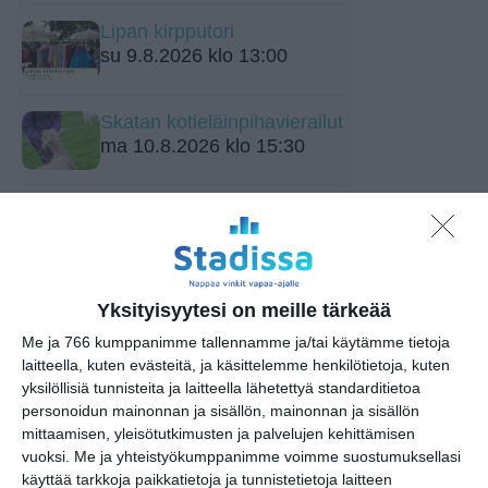
Lipan kirpputori
su 9.8.2026 klo 13:00
Skatan kotieläinpihavierailut
ma 10.8.2026 klo 15:30
Avoin Healing-ilta - Open
Healing Night
ti 11.8.2026 klo 19:00
Yksityisyytesi on meille tärkeää
Superterassi - Kasarmitorin
kesäterassi
Me ja 766 kumppanimme tallennamme ja/tai käytämme tietoja
ke 12.8.2026 klo 10:00
laitteella, kuten evästeitä, ja käsittelemme henkilötietoja, kuten
yksilöllisiä tunnisteita ja laitteella lähetettyä standarditietoa
personoidun mainonnan ja sisällön, mainonnan ja sisällön
Kympillä Heurekaan torstai-
mittaamisen, yleisötutkimusten ja palvelujen kehittämisen
iltaisin
vuoksi.
Me ja yhteistyökumppanimme voimme suostumuksellasi
to 13.8.2026 klo 15:00
käyttää tarkkoja paikkatietoja ja tunnistetietoja laitteen