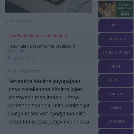
Ajankohdat:
LAPSILLE
Tämä tapahtuma on jo mennyt
KIRPPIS & VINTAGE
Katso tulevia tapahtumia Stadissa.fi
-
etusivulta.
LUONTO & RETKEILY
Näytä lisää
KEIKAT
Tapahtumasta:
TERASSIT
Tervetuloa äänimaljatyöpajaan,
jossa sukellamme äänimaljojen
GRILLAUS
kiehtovaan maailmaan! Tässä
workshopissa opit, mitä äänimaljat
SAUNAT
ovat ja miten voit hyödyntää niitä
rentoutumisessa ja hyvinvoinnissa.
UIMARANNAT