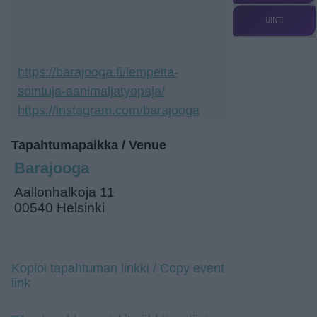
UINTI
https://barajooga.fi/lempeita-
sointuja-aanimaljatyopaja/
https://instagram.com/barajooga
Tapahtumapaikka / Venue
Barajooga
Aallonhalkoja 11
00540 Helsinki
Kopioi tapahtuman linkki / Copy event
link