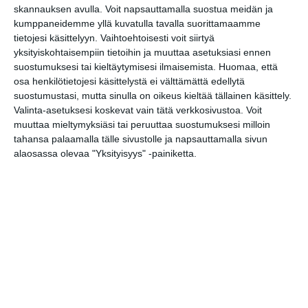
skannauksen avulla. Voit napsauttamalla suostua meidän ja
Unkarilaisen
kumppaneidemme yllä kuvatulla tavalla suorittamaamme
kansanperinteen viikko
tietojesi käsittelyyn. Vaihtoehtoisesti voit siirtyä
pe 14.8.2026 klo 18:00
yksityiskohtaisempiin tietoihin ja muuttaa asetuksiasi ennen
suostumuksesi tai kieltäytymisesi ilmaisemista.
Huomaa, että
Puutarhan parhaat palat -
osa henkilötietojesi käsittelystä ei välttämättä edellytä
opastus
suostumustasi, mutta sinulla on oikeus kieltää tällainen käsittely.
la 15.8.2026 klo 11:30
Valinta-asetuksesi koskevat vain tätä verkkosivustoa. Voit
muuttaa mieltymyksiäsi tai peruuttaa suostumuksesi milloin
tahansa palaamalla tälle sivustolle ja napsauttamalla sivun
Vantaan Ikean
alaosassa olevaa "Yksityisyys" -painiketta.
peräkonttikirppis
su 16.8.2026 klo 09:00
Katrinebergin
kotieläinpihavierailut
ma 17.8.2026 klo 15:30