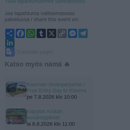
Tilaa tapahtumavinkit sähköpostiisi
Jaa tapahtuma valitsemassasi
palvelussa / share this event on:
Share
Facebook
WhatsApp
Tumblr
X
Copy
Messenger
Telegram
Link
LinkedIn
Google
(Translate page)
Translate
Katso myös nämä 🔥
Kiasman ilmaisperjantai /
Free Entry Day to Kiasma
pe 7.8.2026 klo 10:00
Käpylän Kiskan
kesäkirppikset
la 8.8.2026 klo 11:00