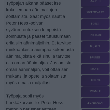
SAARISTO
Työpajan aikana pääset itse
kokeilemaan äänimaljojen
SPORTTIBAARIT
soittamista. Saat myös nauttia
Peter Hess -soivan
PIKNIK
syvärentoutuksen lempeistä
FRISBEEGOLF
soinnuista ja pääset tutustumaan
erilaisiin äänimaljoihin. Et tarvitse
BILJARDI
minkäänlaista aiempaa kokemusta
äänimaljoista eikä sinulla tarvitse
BRUNSSI
olla omaa äänimaljaa. Jos omistat
oman äänimaljan, voit ottaa sen
NUORET
mukaasi ja opetella soittamista
ELOKUVA
myös omalla maljallasi.
STAND-UP
Työpaja sopii myös
herkkäkorvaisille. Peter Hess -
ILMAISPÄIVÄT
metodin perusperiaatteen