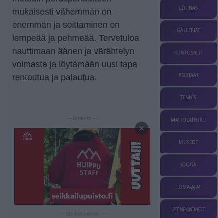
LOUNAS
mukaisesti vähemmän on
enemmän ja soittaminen on
GALLERIAT
lempeää ja pehmeää. Tervetuloa
nauttimaan äänen ja värähtelyn
KUNTOSALIT
voimasta ja löytämään uusi tapa
PORTAAT
rentoutua ja palautua.
TENNIS
— Mainos —
MATTOLAITURIT
×
MUSEOT
JOOGA
LOMA-AJAT
PIENPANIMOT
— Sisältö jatkuu —