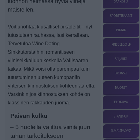
luonnon helmassa hyviä viinejä
SAARISTO
maistellen.
SPORTTIBAARIT
Voit unohtaa kiusalliset pikadeitit – nyt
PIKNIK
tutustutaan rauhassa, lasi kerrallaan.
Tervetuloa Wine Dating
FRISBEEGOLF
Sinkkutorstaihin, romanttiseen
BILJARDI
viiniseikkailuun keskellä Vallisaaren
taikaa. Mikä voisi olla parempaa kuin
BRUNSSI
tutustuminen uuteen kumppaniin
yhteisen kiinnostuksen kohteen äärellä.
NUORET
Varsinkin jos kiinnostuksen kohde on
klassinen rakkauden juoma.
ELOKUVA
Päivän kulku
STAND-UP
– 5 huolella valittua viiniä juuri
ILMAISPÄIVÄT
tähän tarkoitukseen