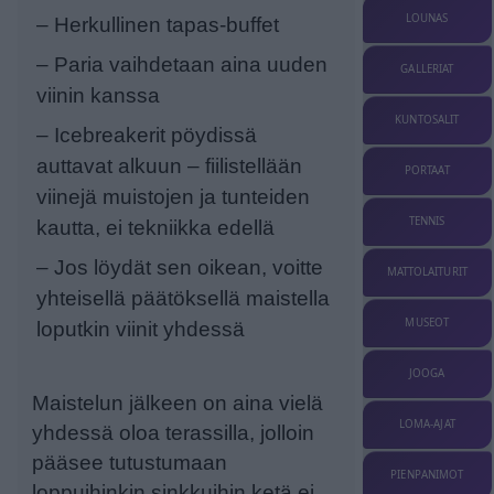
LOUNAS
– Herkullinen tapas-buffet
– Paria vaihdetaan aina uuden
GALLERIAT
viinin kanssa
KUNTOSALIT
– Icebreakerit pöydissä
auttavat alkuun – fiilistellään
PORTAAT
viinejä muistojen ja tunteiden
TENNIS
kautta, ei tekniikka edellä
– Jos löydät sen oikean, voitte
MATTOLAITURIT
yhteisellä päätöksellä maistella
MUSEOT
loputkin viinit yhdessä
JOOGA
Maistelun jälkeen on aina vielä
LOMA-AJAT
yhdessä oloa terassilla, jolloin
pääsee tutustumaan
PIENPANIMOT
loppuihinkin sinkkuihin ketä ei