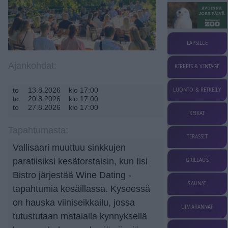
LAPSILLE
Ajankohdat:
KIRPPIS & VINTAGE
to
13.8.2026
klo 17:00
LUONTO & RETKEILY
to
20.8.2026
klo 17:00
to
27.8.2026
klo 17:00
KEIKAT
Tapahtumasta:
TERASSIT
Vallisaari muuttuu sinkkujen
paratiisiksi kesätorstaisin, kun Iisi
GRILLAUS
Bistro järjestää Wine Dating -
SAUNAT
tapahtumia kesäillassa. Kyseessä
on hauska viiniseikkailu, jossa
UIMARANNAT
tutustutaan matalalla kynnyksellä