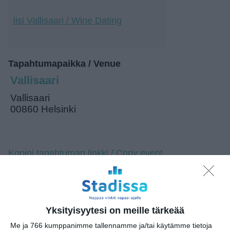
Iisi Vallisaari / Wine Dating
Tapahtumapaikka / Venue
Vallisaari
Vallisaari
00860 Helsinki
Kopioi tapahtuman linkki / Copy event
link
Tilaa tapahtumavinkit sähköpostiisi
Yksityisyytesi on meille tärkeää
Jaa tapahtuma valitsemassasi
palvelussa / share this event on:
Me ja 766 kumppanimme tallennamme ja/tai käytämme tietoja