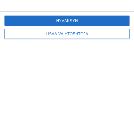
Pitbull sai lisäkonsertin
Helsinkiin I'm Back -
kiertueelleen
HYVÄKSYN
Lue lisää
LISÄÄ VAIHTOEHTOJA
Yleisölle avattu 112-
vuotiaan laivan sauna
antaa pehmeät löylyt
Lue lisää
Tämän leipomo-
kahvilan
karjalanpiirakoilla on
EU-sertifikaatti
Lue lisää