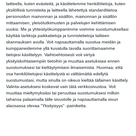
laitteella, kuten evästeitä, ja käsittelemme henkilötietoja, kuten
Share
Facebook
WhatsApp
Tumblr
X
Copy
Messenger
Telegram
yksilöllisiä tunnisteita ja laitteella lähetettyä standarditietoa
Link
personoidun mainonnan ja sisällön, mainonnan ja sisällön
LinkedIn
mittaamisen, yleisötutkimusten ja palvelujen kehittämisen
Google
vuoksi.
Me ja yhteistyökumppanimme voimme suostumuksellasi
(Translate page)
Translate
käyttää tarkkoja paikkatietoja ja tunnistetietoja laitteen
Katso myös nämä 🔥
skannauksen avulla. Voit napsauttamalla suostua meidän ja
kumppaneidemme yllä kuvatulla tavalla suorittamaamme
tietojesi käsittelyyn. Vaihtoehtoisesti voit siirtyä
yksityiskohtaisempiin tietoihin ja muuttaa asetuksiasi ennen
Neulekävely Seurasaaressa
suostumuksesi tai kieltäytymisesi ilmaisemista.
Huomaa, että
ti 11.8.2026 klo 14:00
osa henkilötietojesi käsittelystä ei välttämättä edellytä
suostumustasi, mutta sinulla on oikeus kieltää tällainen käsittely.
Valinta-asetuksesi koskevat vain tätä verkkosivustoa. Voit
Tehdään peli Scratch-
muuttaa mieltymyksiäsi tai peruuttaa suostumuksesi milloin
ohjelmointikielellä -työpaja (2.–5.-
tahansa palaamalla tälle sivustolle ja napsauttamalla sivun
luokkalaiset)
alaosassa olevaa "Yksityisyys" -painiketta.
ke 12.8.2026 klo 17:00
Helsingin kaupungin
matkailuneuvonnan pop-up