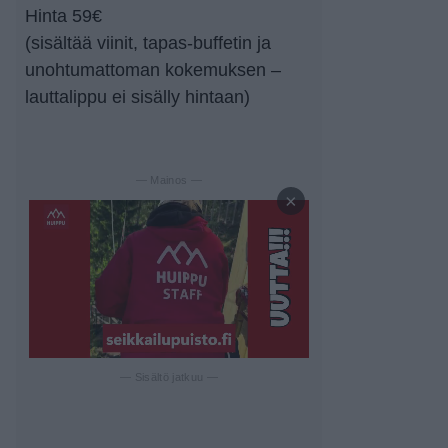
Hinta 59€
(sisältää viinit, tapas-buffetin ja
unohtumattoman kokemuksen –
lauttalippu ei sisälly hintaan)
— Mainos —
×
— Sisältö jatkuu —