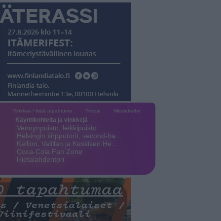
Vinkkaa / lisää tapahtuma
Tietoja
Mediatiedot
Käyntikohteita ja vinkkejä
Vennynpuisto, leikkipuisto
Helsingin kirpputorit, second-ha…
Kallion, Valillan ja Keskisen He…
Coca-Cola Fan Zone
Hietalahdentori