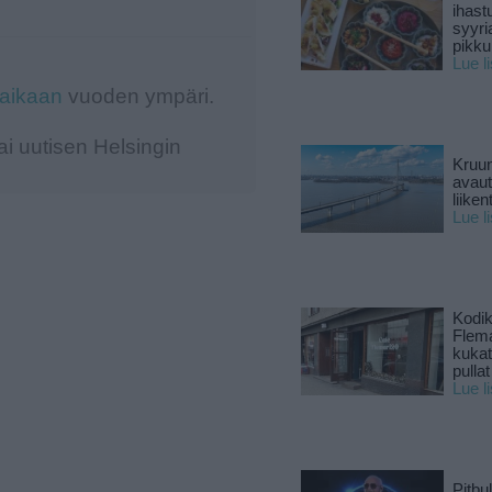
ihast
syyri
pikku
Lue l
-aikaan
vuoden ympäri.
i uutisen Helsingin
Kruun
avaut
liike
Lue l
Kodik
Flema
kukat 
pullat
Lue l
Pitbul