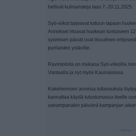
hellivät kulinaristeja taas 7.-20.11.2025.
Syö-viikot tarjoavat tuttuun tapaan huokei
Annokset irtoavat huokean tuntuiseen 12
syömisen päivät ovat ilouutinen erityisest
purilaisten ystäville.
Ravintoloita on mukana Syö-viikoilla nii
Vantaalla ja nyt myös Kauniaisissa.
Kokeilemisen arvoisia tuttavuuksia löytyy
kannattaa käydä tutustumassa itselle uusi
useampanakin päivänä kampanjan aika
— Mainos 