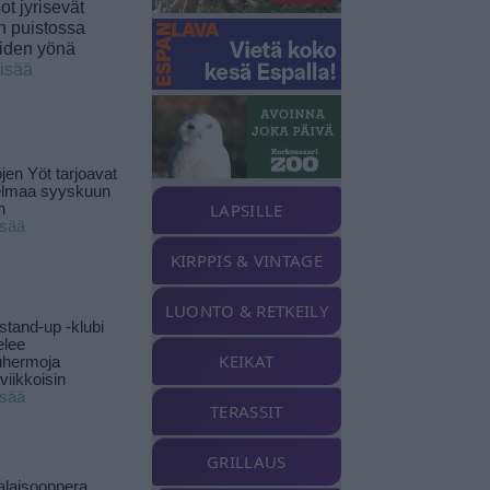
t jyrisevät
in puistossa
eiden yönä
lisää
jen Yöt tarjoavat
elmaa syyskuun
LAPSILLE
n
isää
KIRPPIS & VINTAGE
LUONTO & RETKEILY
stand-up -klubi
elee
KEIKAT
uhermoja
viikkoisin
isää
TERASSIT
GRILLAUS
alaisooppera