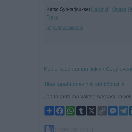
Katso Syö-tarjoukset
Helsinki
|
Vantaa
|
Turku
https://syoviikot.fi/
Kopioi tapahtuman linkki / Copy event
Tilaa tapahtumavinkit sähköpostiisi
Jaa tapahtuma valitsemassasi palvelu
Share
Facebook
WhatsApp
Tumblr
X
Copy
Mess
T
Link
Google
(Translate page)
Translate