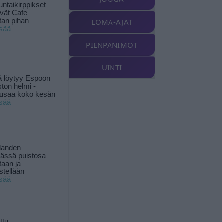
ntaikirppikset
ävät Cafe
tan pihan
LOMA-AJAT
isää
PIENPANIMOT
UINTI
ä löytyy Espoon
ston helmi -
musaa koko kesän
isää
landen
ässä puistosa
taan ja
istellään
isää
ttu