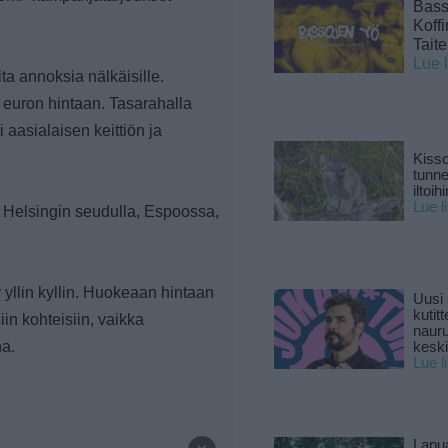
Basso
Koff
Tait
Lue 
ta annoksia nälkäisille.
 euron hintaan. Tasarahalla
i aasialaisen keittiön ja
Kisso
tunn
iltoihi
Lue l
n Helsingin seudulla, Espoossa,
 yllin kyllin. Huokeaan hintaan
Uusi 
kutitt
in kohteisiin, vaikka
naur
na.
keski
Lue l
—
Lapu