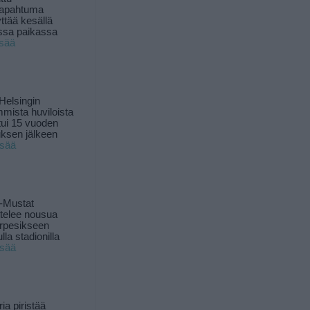
tapahtuma
yttää kesällä
ssa paikassa
isää
Helsingin
mista huviloista
ui 15 vuoden
ksen jälkeen
isää
-Mustat
ttelee nousua
rpesikseen
lla stadionilla
isää
ia piristää