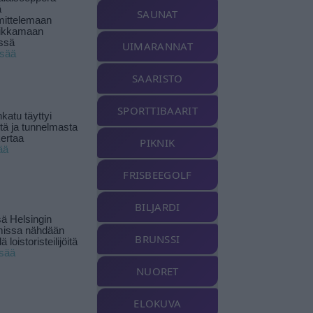
ä
SAUNAT
ittelemaan
ikkamaan
ssä
UIMARANNAT
isää
SAARISTO
SPORTTIBAARIT
katu täyttyi
stä ja tunnelmasta
kertaa
PIKNIK
ää
FRISBEEGOLF
BILJARDI
ä Helsingin
missa nähdään
BRUNSSI
ä loistoristeilijöitä
isää
NUORET
ELOKUVA