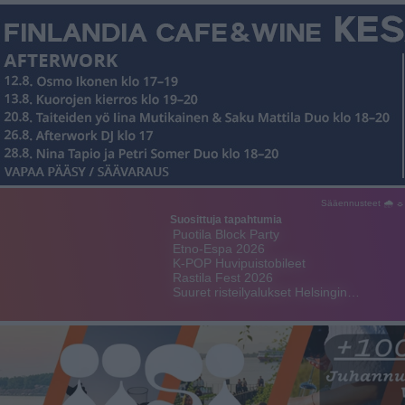
Sääennusteet 🌧 ☼
Suosittuja tapahtumia
Puotila Block Party
Etno-Espa 2026
K-POP Huvipuistobileet
Rastila Fest 2026
Suuret risteilyalukset Helsingin…