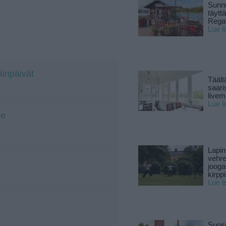
Sunnu
täytt
Rega
Lue l
äinpäivät
Täält
saari
live
Lue l
de
Lapin
vehre
jooga
kirpp
Lue l
Suosi