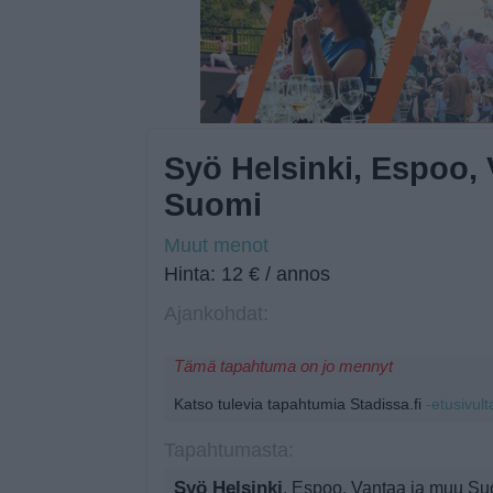
Syö Helsinki, Espoo,
Suomi
Muut menot
Hinta: 12 € / annos
Ajankohdat:
Tämä tapahtuma on jo mennyt
Katso tulevia tapahtumia Stadissa.fi
-etusivult
Tapahtumasta:
Syö Helsinki
, Espoo, Vantaa ja muu Su