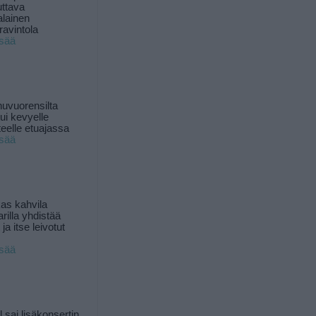
uttava
alainen
ravintola
isää
uvuorensilta
ui kevyelle
nteelle etuajassa
isää
as kahvila
rilla yhdistää
ja itse leivotut
isää
l sai lisäkonsertin