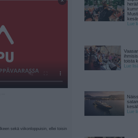
×
herä
kumm
Must
kesä
Lue l
Vaasan
ihmisi
toista 
Lue lis
u —
Näiss
sata
kesäll
Lue l
keen sekä viikonloppuisin, ellei toisin