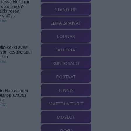
tässä Helsingin
 sporttibaari?
STAND-UP
tibistrossa
öryntäys
isää
ILMAISPÄIVÄT
LOUNAS
lin-kokki avasi
GALLERIAT
yisän kesäkeitaan
nkiin
isää
KUNTOSALIT
PORTAAT
TENNIS
ttu Hanasaaren
laitos avautui
lle
MATTOLAITURIT
isää
MUSEOT
JOOGA