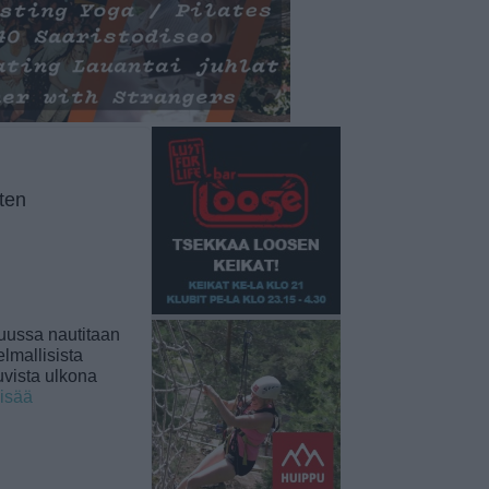
ten
uussa nautitaan
lmallisista
uvista ulkona
lisää