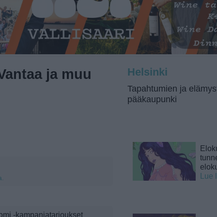
 Vantaa ja muu
Helsinki
Tapahtumien ja elämys
pääkaupunki
Elok
tunne
elok
Lue 
a.
omi -kampanjatarjoukset