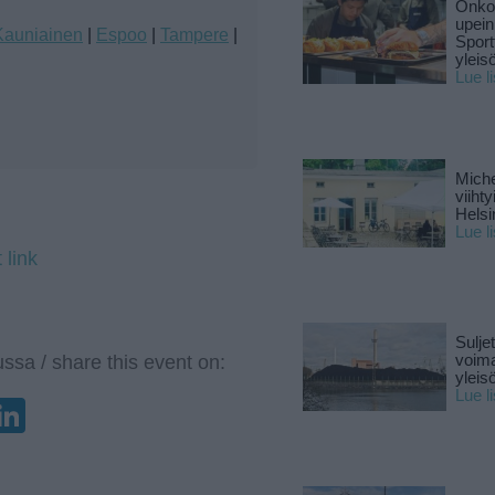
Onko 
upein
Kauniainen
|
Espoo
|
Tampere
|
Sport
yleis
Lue l
Miche
viiht
Helsi
Lue l
 link
Sulje
ssa / share this event on:
voima
yleisö
Lue l
enger
elegram
LinkedIn