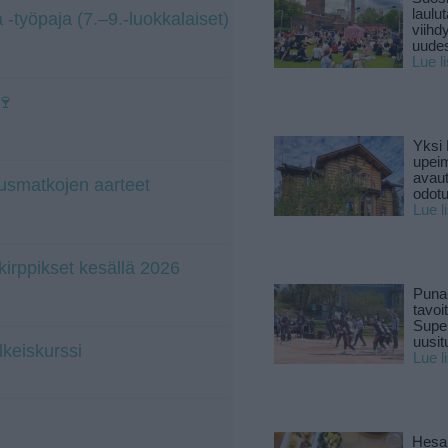
laulu
-työpaja (7.–9.-luokkalaiset)
viihd
uude
Lue l
🍷
Yksi 
upeim
avaut
usmatkojen aarteet
odotu
Lue l
irppikset kesällä 2026
Puna
tavoi
Supe
uusitu
lkeiskurssi
Lue l
Hesar