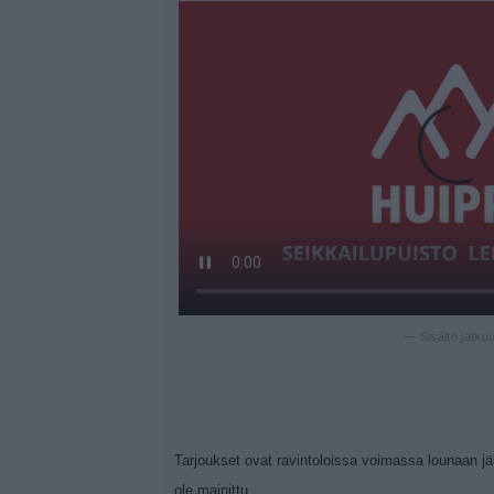
— Sisältö jatku
Tarjoukset ovat ravintoloissa voimassa lounaan jäl
ole mainittu.