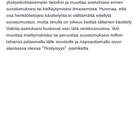
alkeiskurssi
yksityiskohtaisempiin tietoihin ja muuttaa asetuksiasi ennen
ma 17.8.2026 klo 18:00
suostumuksesi tai kieltäytymisesi ilmaisemista.
Huomaa, että
osa henkilötietojesi käsittelystä ei välttämättä edellytä
suostumustasi, mutta sinulla on oikeus kieltää tällainen käsittely.
Puutarhan parhaat palat -
Valinta-asetuksesi koskevat vain tätä verkkosivustoa. Voit
opastus
muuttaa mieltymyksiäsi tai peruuttaa suostumuksesi milloin
ti 18.8.2026 klo 11:30
tahansa palaamalla tälle sivustolle ja napsauttamalla sivun
alaosassa olevaa "Yksityisyys" -painiketta.
Kissojen Yöt tarjoavat
tunnelmaa syyskuun
iltoihin
Lue lisää