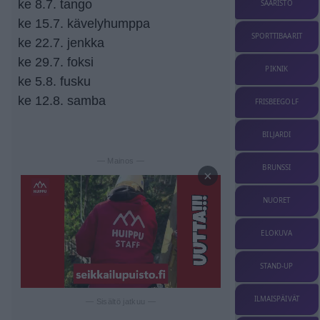
ke 8.7. tango
SAARISTO
ke 15.7. kävelyhumppa
SPORTTIBAARIT
ke 22.7. jenkka
ke 29.7. foksi
PIKNIK
ke 5.8. fusku
ke 12.8. samba
FRISBEEGOLF
BILJARDI
— Mainos —
BRUNSSI
×
NUORET
ELOKUVA
STAND-UP
ILMAISPÄIVÄT
— Sisältö jatkuu —