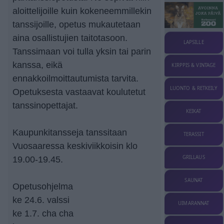
aloittelijoille kuin kokeneemmillekin
tanssijoille, opetus mukautetaan
aina osallistujien taitotasoon.
LAPSILLE
Tanssimaan voi tulla yksin tai parin
kanssa, eikä
KIRPPIS & VINTAGE
ennakkoilmoittautumista tarvita.
LUONTO & RETKEILY
Opetuksesta vastaavat koulutetut
tanssinopettajat.
KEIKAT
Kaupunkitansseja tanssitaan
TERASSIT
Vuosaaressa keskiviikkoisin klo
GRILLAUS
19.00-19.45.
SAUNAT
Opetusohjelma
ke 24.6. valssi
UIMARANNAT
ke 1.7. cha cha