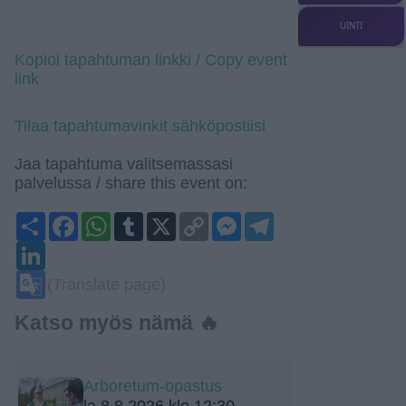
UINTI
Kopioi tapahtuman linkki / Copy event
link
Tilaa tapahtumavinkit sähköpostiisi
Jaa tapahtuma valitsemassasi
palvelussa / share this event on:
Share
Facebook
WhatsApp
Tumblr
X
Copy
Messenger
Telegram
Link
LinkedIn
Google
(Translate page)
Translate
Katso myös nämä 🔥
Arboretum-opastus
la 8.8.2026 klo 12:30