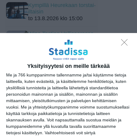
Kympillä Heurekaan torstai-
iltaisin
to 13.8.2026 klo 15:00
Wine Tasting Vallisaaressa
🍷
pe 14.8.2026 klo 17:00
Opastus kokoelmiin:
Yksityisyytesi on meille tärkeää
Tutkimusmatkojen aarteet
la 15.8.2026 klo 15:00
Me ja 766 kumppanimme tallennamme ja/tai käytämme tietoja
laitteella, kuten evästeitä, ja käsittelemme henkilötietoja, kuten
yksilöllisiä tunnisteita ja laitteella lähetettyä standarditietoa
Draamallinen päiväkävely
personoidun mainonnan ja sisällön, mainonnan ja sisällön
Aurora Karamzinin kanssa
mittaamisen, yleisötutkimusten ja palvelujen kehittämisen
Linnunlaulun huviloille ja
vuoksi.
Me ja yhteistyökumppanimme voimme suostumuksellasi
Talvipuutarhaan
käyttää tarkkoja paikkatietoja ja tunnistetietoja laitteen
su 16.8.2026 klo 12:00
skannauksen avulla. Voit napsauttamalla suostua meidän ja
kumppaneidemme yllä kuvatulla tavalla suorittamaamme
Rivitanssin ilmainen kokeilukerta ja
tietojesi käsittelyyn. Vaihtoehtoisesti voit siirtyä