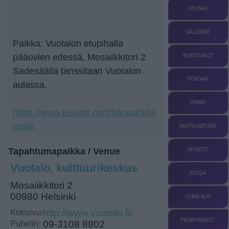
LOUNAS
GALLERIAT
Paikka: Vuotalon etupihalla
KUNTOSALIT
pääovien edessä, Mosaiikkitori 2
Sadesäällä tanssitaan Vuotalon
PORTAAT
aulassa.
TENNIS
https://www.tsuumi.com/kaupunkita
nssit/
MATTOLAITURIT
MUSEOT
Tapahtumapaikka / Venue
Vuotalo, kulttuurikeskus
JOOGA
Mosaiikkitori 2
00980 Helsinki
LOMA-AJAT
Kotisivu:
http://www.vuotalo.fi/
PIENPANIMOT
Puhelin:
09-3108 8802