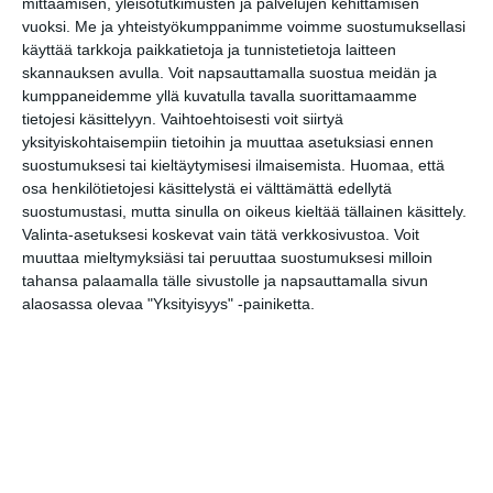
elokuvista ulkona
mittaamisen, yleisötutkimusten ja palvelujen kehittämisen
Lue lisää
vuoksi.
Me ja yhteistyökumppanimme voimme suostumuksellasi
käyttää tarkkoja paikkatietoja ja tunnistetietoja laitteen
skannauksen avulla. Voit napsauttamalla suostua meidän ja
kumppaneidemme yllä kuvatulla tavalla suorittamaamme
tietojesi käsittelyyn. Vaihtoehtoisesti voit siirtyä
Bassot jyrisevät Koffin
yksityiskohtaisempiin tietoihin ja muuttaa asetuksiasi ennen
puistossa Taiteiden
yönä
suostumuksesi tai kieltäytymisesi ilmaisemista.
Huomaa, että
Lue lisää
osa henkilötietojesi käsittelystä ei välttämättä edellytä
suostumustasi, mutta sinulla on oikeus kieltää tällainen käsittely.
Valinta-asetuksesi koskevat vain tätä verkkosivustoa. Voit
muuttaa mieltymyksiäsi tai peruuttaa suostumuksesi milloin
tahansa palaamalla tälle sivustolle ja napsauttamalla sivun
Kissojen Yöt tarjoavat
alaosassa olevaa "Yksityisyys" -painiketta.
tunnelmaa syyskuun
iltoihin
Lue lisää
Uusi stand-up -klubi
kutittelee nauruhermoja
keskiviikkoisin