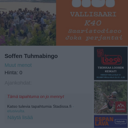
Soffen Tuhmabingo
Muut menot
Hinta: 0
Ajankohdat:
Tämä tapahtuma on jo mennyt
Katso tulevia tapahtumia Stadissa.fi
-
etusivulta.
Näytä lisää