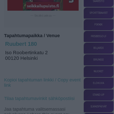
SAARISTO
SPORTTIBAARIT
— Sisältö jatkuu —
PIKNIK
Tapahtumapaikka / Venue
FRISBEEGOLF
Ruubert 180
BILJARDI
Iso Roobertinkatu 2
00120 Helsinki
BRUNSSI
NUORET
Kopioi tapahtuman linkki / Copy event
ELOKUVA
link
STAND-UP
Tilaa tapahtumavinkit sähköpostiisi
ILMAISPÄIVÄT
Jaa tapahtuma valitsemassasi