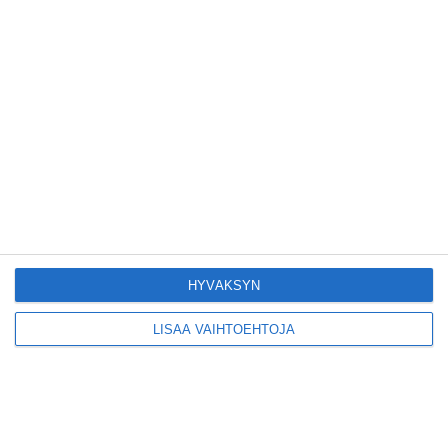
Konepajan näyttämö toi
kiinnostavia toimijoita
Vallilaan
Lue lisää
Suosittu esitys tekee
joukkuevoimistelun
kääntöpuolia näkyväksi
Lue lisää
HYVÄKSYN
LISÄÄ VAIHTOEHTOJA
Yrjönkadun uimahalli
avautui pitkän
odotuksen jälkeen
Lue lisää