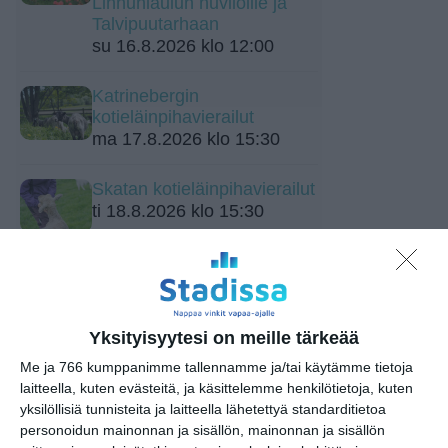
Linnunlaulun huviloille ja
Talvipuutarhaan
su 16.8.2026 klo 12:00
Katrinebergin
kotieläinpihavierailut
ma 17.8.2026 klo 15:30
Skatan kotieläinpihavierailut
ti 18.8.2026 klo 15:30
Yksityisyytesi on meille tärkeää
Me ja 766 kumppanimme tallennamme ja/tai käytämme tietoja
laitteella, kuten evästeitä, ja käsittelemme henkilötietoja, kuten
yksilöllisiä tunnisteita ja laitteella lähetettyä standarditietoa
Elokuussa nautitaan
tunnelmallisista
personoidun mainonnan ja sisällön, mainonnan ja sisällön