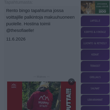
Tapahtumasta:
Rento bingo tapahtuma jossa
voittajille palkintoja makuuhuoneen
LAPSILLE
puolelle. Hostina toimii
@thesofiaelle!
KIRPPIS & VINTAGE
11.6.2026
LUONTO & RETKEILY
KEIKAT
TERASSIT
— Mainos —
GRILLAUS
×
SAUNAT
UIMARANNAT