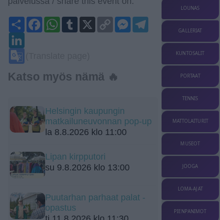
palvelussa / share this event on:
LOUNAS
Share
Facebook
WhatsApp
Tumblr
X
Copy
Messenger
Telegram
Link
GALLERIAT
LinkedIn
Google
KUNTOSALIT
(Translate page)
Translate
Katso myös nämä 🔥
PORTAAT
TENNIS
Helsingin kaupungin
matkailuneuvonnan pop-up
MATTOLAITURIT
la 8.8.2026 klo 11:00
MUSEOT
Lipan kirpputori
su 9.8.2026 klo 13:00
JOOGA
LOMA-AJAT
Puutarhan parhaat palat -
opastus
PIENPANIMOT
ti 11.8.2026 klo 11:30