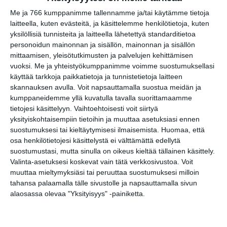
Eesa & Väinö Honkanen – Taiteiden
Me ja 766 kumppanimme tallennamme ja/tai käytämme tietoja
yön parhaan näköalan keikka
laitteella, kuten evästeitä, ja käsittelemme henkilötietoja, kuten
to 20.8.2026 klo 20:00
yksilöllisiä tunnisteita ja laitteella lähetettyä standarditietoa
personoidun mainonnan ja sisällön, mainonnan ja sisällön
Pambikallio
mittaamisen, yleisötutkimusten ja palvelujen kehittämisen
to 20.8.2026 klo 21:00
vuoksi.
Me ja yhteistyökumppanimme voimme suostumuksellasi
käyttää tarkkoja paikkatietoja ja tunnistetietoja laitteen
skannauksen avulla. Voit napsauttamalla suostua meidän ja
kumppaneidemme yllä kuvatulla tavalla suorittamaamme
tietojesi käsittelyyn. Vaihtoehtoisesti voit siirtyä
yksityiskohtaisempiin tietoihin ja muuttaa asetuksiasi ennen
suostumuksesi tai kieltäytymisesi ilmaisemista.
Huomaa, että
osa henkilötietojesi käsittelystä ei välttämättä edellytä
suostumustasi, mutta sinulla on oikeus kieltää tällainen käsittely.
Elokuussa nautitaan
Valinta-asetuksesi koskevat vain tätä verkkosivustoa. Voit
tunnelmallisista
muuttaa mieltymyksiäsi tai peruuttaa suostumuksesi milloin
elokuvista ulkona
tahansa palaamalla tälle sivustolle ja napsauttamalla sivun
Lue lisää
alaosassa olevaa "Yksityisyys" -painiketta.