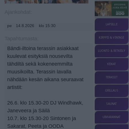
Ajankohdat:
LAPSILLE
pe
14.8.2026
klo 15:30
KIRPPIS & VINTAGE
Tapahtumasta:
Bändi-iltoina terassin asiakkaat
LUONTO & RETKEILY
kuulevat esityksiä nousevilta
tähdiltä sekä kokeneemmilta
KEIKAT
muusikoilta. Terassin lavalla
TERASSIT
nähdään kesän aikana seuraavat
artistit:
GRILLAUS
26.6. klo 15.30-20 DJ Windhawk,
SAUNAT
Janeveera ja Säilä
UIMARANNAT
10.7. klo 15.30-20 Sintonen ja
Sakarat, Peeta ja OODA