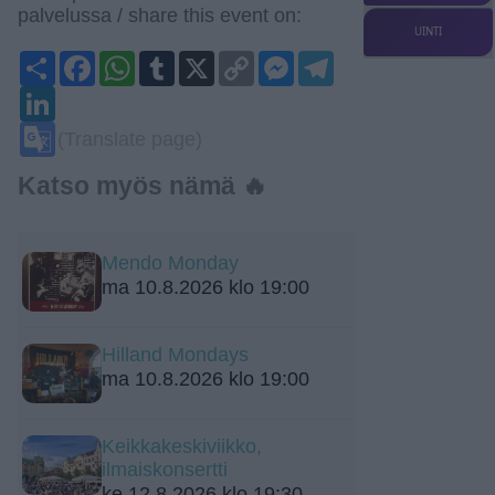
palvelussa / share this event on:
UINTI
Share
Facebook
WhatsApp
Tumblr
X
Copy
Messenger
Telegram
Link
LinkedIn
Google
(Translate page)
Translate
Katso myös nämä 🔥
Mendo Monday
ma 10.8.2026 klo 19:00
Hilland Mondays
ma 10.8.2026 klo 19:00
Keikkakeskiviikko,
ilmaiskonsertti
ke 12.8.2026 klo 19:30