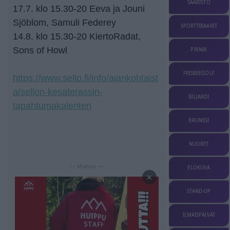
SAARISTO
17.7. klo 15.30-20 Eeva ja Jouni
Sjöblom, Samuli Federey
SPORTTIBAARIT
14.8. klo 15.30-20 KiertoRadat,
Sons of Howl
PIKNIK
FRISBEEGOLF
https://www.sello.fi/info/ajankohtaist
a/sellon-kesaterassin-
BILJARDI
tapahtumakalenteri
BRUNSSI
NUORET
— Mainos —
ELOKUVA
×
STAND-UP
ILMAISPÄIVÄT