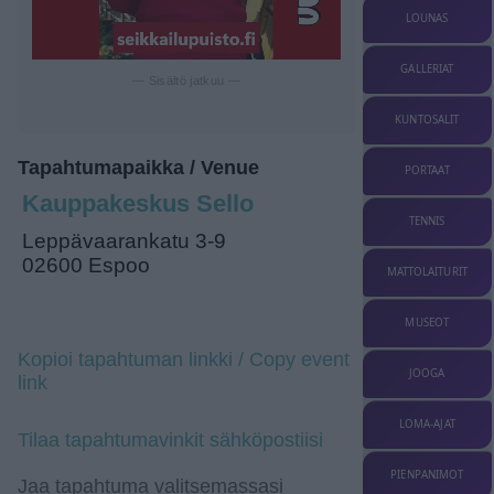
LOUNAS
GALLERIAT
— Sisältö jatkuu —
KUNTOSALIT
Tapahtumapaikka / Venue
PORTAAT
Kauppakeskus Sello
TENNIS
Leppävaarankatu 3-9
02600 Espoo
MATTOLAITURIT
MUSEOT
Kopioi tapahtuman linkki / Copy event
JOOGA
link
LOMA-AJAT
Tilaa tapahtumavinkit sähköpostiisi
PIENPANIMOT
Jaa tapahtuma valitsemassasi