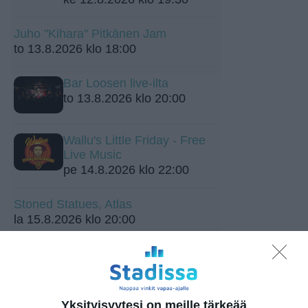
Juho "Kihara" Pitkänen Jam
to 13.8.2026 klo 18:00
Bar Loosen live-ilta
to 13.8.2026 klo 20:00
Wallu's Little Friday - Free
Live Music
pe 14.8.2026 klo 22:00
Stoned Statues, Atlas
la 15.8.2026 klo 20:00
Roihuvuoren Rion
kesäkeikat
su 16.8.2026 klo 18:00
Yksityisyytesi on meille tärkeää