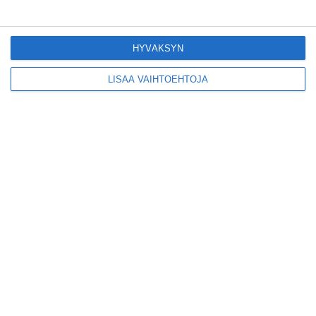
kiinnostavia toimijoita
Vallilaan
Lue lisää
HYVÄKSYN
LISÄÄ VAIHTOEHTOJA
Suosittu esitys tekee
joukkuevoimistelun
kääntöpuolia näkyväksi
Lue lisää
Yrjönkadun uimahalli
avautui pitkän
odotuksen jälkeen
Lue lisää
Tämä lavarunous-ilta on