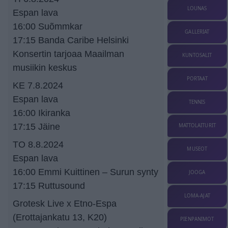
LOUNAS
Espan lava
16:00 Suõmmkar
GALLERIAT
17:15 Banda Caribe Helsinki
Konsertin tarjoaa Maailman
KUNTOSALIT
musiikin keskus
PORTAAT
KE 7.8.2024
Espan lava
TENNIS
16:00 Ikiranka
17:15 Jäine
MATTOLAITURIT
TO 8.8.2024
MUSEOT
Espan lava
16:00 Emmi Kuittinen – Surun synty
JOOGA
17:15 Ruttusound
LOMA-AJAT
Grotesk Live x Etno-Espa
(Erottajankatu 13, K20)
PIENPANIMOT