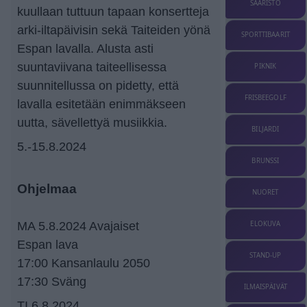
SAARISTO
kuullaan tuttuun tapaan konsertteja
arki-iltapäivisin sekä Taiteiden yönä
SPORTTIBAARIT
Espan lavalla. Alusta asti
suuntaviivana taiteellisessa
PIKNIK
suunnitellussa on pidetty, että
FRISBEEGOLF
lavalla esitetään enimmäkseen
uutta, sävellettyä musiikkia.
BILJARDI
5.-15.8.2024
BRUNSSI
Ohjelmaa
NUORET
MA 5.8.2024 Avajaiset
ELOKUVA
Espan lava
STAND-UP
17:00 Kansanlaulu 2050
17:30 Sväng
ILMAISPÄIVÄT
TI 6.8.2024