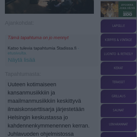
Ajankohdat:
LAPSILLE
Tämä tapahtuma on jo mennyt
KIRPPIS & VINTAGE
Katso tulevia tapahtumia Stadissa.fi
-
etusivulta.
LUONTO & RETKEILY
Näytä lisää
KEIKAT
Tapahtumasta:
TERASSIT
Uuteen kotimaiseen
kansanmusiikkiin ja
GRILLAUS
maailmanmusiikkiin keskittyvä
ilmaiskonserttisarja järjestetään
SAUNAT
Helsingin keskustassa jo
UIMARANNAT
kahdennenkymmenennen kerran.
Juhlavuoden ohjelmistossa