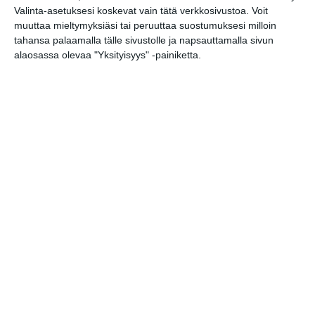
palvelussa / share this event on:
Valinta-asetuksesi koskevat vain tätä verkkosivustoa. Voit
muuttaa mieltymyksiäsi tai peruuttaa suostumuksesi milloin
Share
Facebook
WhatsApp
Tumblr
X
Copy
Messenger
Telegram
tahansa palaamalla tälle sivustolle ja napsauttamalla sivun
Link
alaosassa olevaa "Yksityisyys" -painiketta.
LinkedIn
Google
(Translate page)
Translate
Katso myös nämä 🔥
Lapinlahti Live!
su 9.8.2026 klo 13:00
Storyville Country Festival: Ninni
Poijärvi Trio
su 9.8.2026 klo 15:00
Sointi Jazz Ensemble: Mare
mare (Sointien Kalasatama)