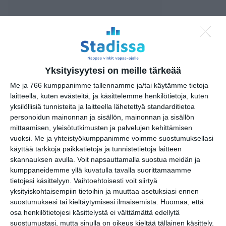
https://www.etno-espa.fi/fi/
Tapahtumapaikka / Venue
Yksityisyytesi on meille tärkeää
Espan lava
Me ja 766 kumppanimme tallennamme ja/tai käytämme tietoja
Pohjoisesplanadi 19
laitteella, kuten evästeitä, ja käsittelemme henkilötietoja, kuten
00130 Helsinki
yksilöllisiä tunnisteita ja laitteella lähetettyä standarditietoa
ohjelmaa vapusta elokuun
personoidun mainonnan ja sisällön, mainonnan ja sisällön
loppuun
mittaamisen, yleisötutkimusten ja palvelujen kehittämisen
vuoksi.
Me ja yhteistyökumppanimme voimme suostumuksellasi
käyttää tarkkoja paikkatietoja ja tunnistetietoja laitteen
skannauksen avulla. Voit napsauttamalla suostua meidän ja
Kopioi tapahtuman linkki / Copy event
kumppaneidemme yllä kuvatulla tavalla suorittamaamme
link
tietojesi käsittelyyn. Vaihtoehtoisesti voit siirtyä
yksityiskohtaisempiin tietoihin ja muuttaa asetuksiasi ennen
Tilaa tapahtumavinkit sähköpostiisi
suostumuksesi tai kieltäytymisesi ilmaisemista.
Huomaa, että
osa henkilötietojesi käsittelystä ei välttämättä edellytä
Jaa tapahtuma valitsemassasi
suostumustasi, mutta sinulla on oikeus kieltää tällainen käsittely.