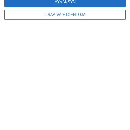
HYVÄKSYN
Kodikas kahvila
Flemarilla yhdistää
LISÄÄ VAIHTOEHTOJA
kukat ja itse leivotut
pullat
Lue lisää
Pitbull sai lisäkonsertin
Helsinkiin I'm Back -
kiertueelleen
Lue lisää
Yleisölle avattu 112-
vuotiaan laivan sauna
antaa pehmeät löylyt
Lue lisää