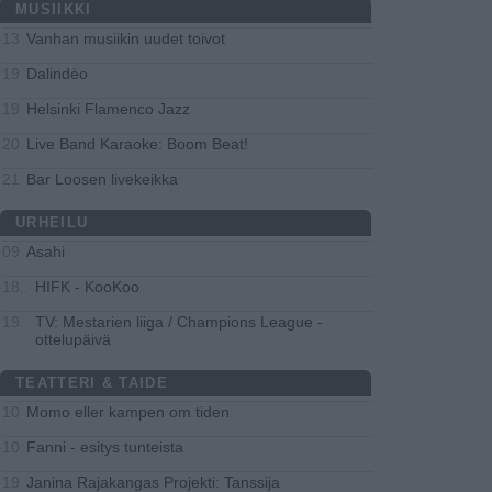
MUSIIKKI
Vanhan musiikin uudet toivot
13
Dalindèo
19
Helsinki Flamenco Jazz
19
Live Band Karaoke: Boom Beat!
20
Bar Loosen livekeikka
21
URHEILU
Asahi
09
HIFK - KooKoo
18..
TV: Mestarien liiga / Champions League -
19..
ottelupäivä
TEATTERI & TAIDE
Momo eller kampen om tiden
10
Fanni - esitys tunteista
10
Janina Rajakangas Projekti: Tanssija
19