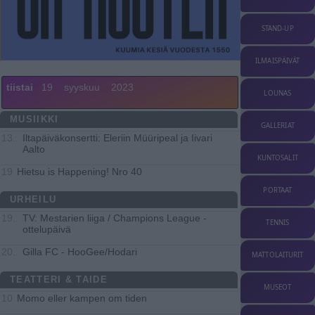
STAND-UP
ILMAISPÄIVÄT
tiistai
19
syyskuu
2023
LOUNAS
MUSIIKKI
GALLERIAT
Iltapäiväkonsertti: Eleriin Müüripeal ja Iivari
13..
Aalto
KUNTOSALIT
Hietsu is Happening! Nro 40
19
PORTAAT
URHEILU
TV: Mestarien liiga / Champions League -
19..
TENNIS
ottelupäivä
Gilla FC - HooGee/Hodari
20..
MATTOLAITURIT
TEATTERI & TAIDE
MUSEOT
Momo eller kampen om tiden
10