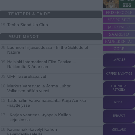
TEATTERI & TAIDE
Tenho Stand Up Club
19
MUUT MENOT
Luonnon hiljaisuudessa - In the Solitude of
08
Nature
LAPSILLE
Helsinki International Film Festival –
09
Rakkautta & Anarkiaa
KIRPPIS & VINTAGE
UFF Tasarahapäivät
09
Markus Varesvuo ja Jorma Luhta:
10
LUONTO &
RETKEILY
Valkoisen pöllön vuosi
Taidehallin Vauvamaanantai Kaija Aarikka
13
KEIKAT
-näyttelyssä
Korjaa vaatteesi -työpaja Kallion
17..
TERASSIT
kirjastossa
Kaurismäki-kävelyt Kallion
18
GRILLAUS
kävelyfestivaaleilla