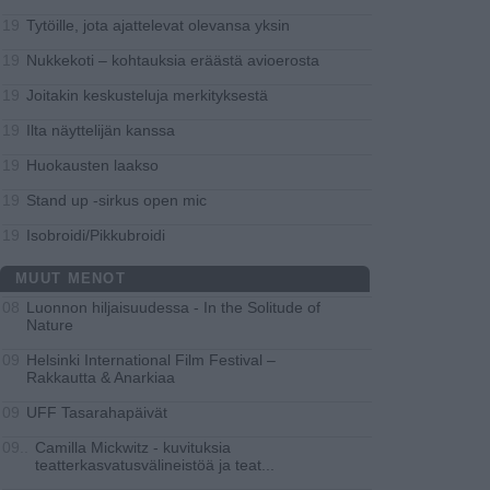
Tytöille, jota ajattelevat olevansa yksin
19
Nukkekoti – kohtauksia eräästä avioerosta
19
Joitakin keskusteluja merkityksestä
19
Ilta näyttelijän kanssa
19
Huokausten laakso
19
Stand up -sirkus open mic
19
Isobroidi/Pikkubroidi
19
MUUT MENOT
Luonnon hiljaisuudessa - In the Solitude of
08
Nature
Helsinki International Film Festival –
09
Rakkautta & Anarkiaa
UFF Tasarahapäivät
09
Camilla Mickwitz - kuvituksia
09..
teatterkasvatusvälineistöä ja teat
...