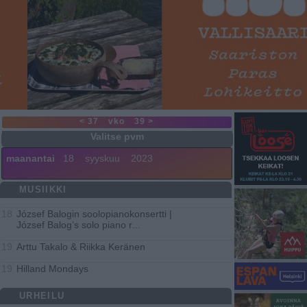
< 37
vko
39 >
maanantai
18
syyskuu
2023
MUSIIKKI
József Balogin soolopianokonsertti |
18
József Balog’s solo piano r
...
Arttu Takalo & Riikka Keränen
19
Hilland Mondays
19
URHEILU