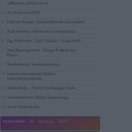
Valkoisen pöllön vuosi
Ars Fennica 2023
10
Patricia Rodas: Näkymättömät olosuhteet
11
Antti Arkoma: Rakentavia ehdotuksia
11
Eija Keskinen / Jyrki Setälä - Uusia töitä
11
Stig Baumgartner: Things Falling into
11
Place
Neulekävely Seurasaaressa
17
Kaurismäki-kävelyt Kallion
18
kävelyfestivaaleilla
Kielikahvila - Finnish Language Café
18
Jumalattoman Älytön Superbingo
19
Avoin Healing-ilta
19
keskiviikko
20
syyskuu
2023