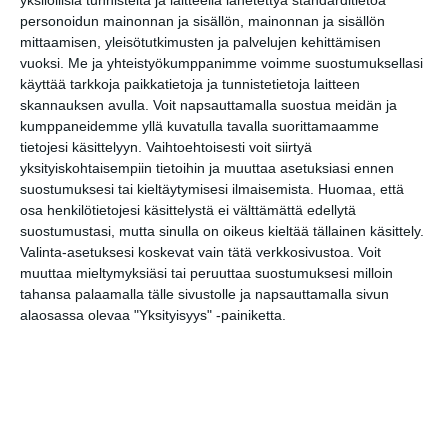
yksilöllisiä tunnisteita ja laitteella lähetettyä standarditietoa
Avoimet harjoitukset: UMO Helsinki Jazz
12..
personoidun mainonnan ja sisällön, mainonnan ja sisällön
Orchestra – Focus Tero S
...
mittaamisen, yleisötutkimusten ja palvelujen kehittämisen
vuoksi.
Me ja yhteistyökumppanimme voimme suostumuksellasi
Manala Afterwork Jazz
17
käyttää tarkkoja paikkatietoja ja tunnistetietoja laitteen
Rymy-Eetun Oktoberfest
18
skannauksen avulla. Voit napsauttamalla suostua meidän ja
kumppaneidemme yllä kuvatulla tavalla suorittamaamme
Uotila & Antila
19
tietojesi käsittelyyn. Vaihtoehtoisesti voit siirtyä
Pimienta Negra
19
yksityiskohtaisempiin tietoihin ja muuttaa asetuksiasi ennen
suostumuksesi tai kieltäytymisesi ilmaisemista.
Huomaa, että
The Shubie Brothers
19
osa henkilötietojesi käsittelystä ei välttämättä edellytä
Lyyti (Levyjulkkarit)
19
suostumustasi, mutta sinulla on oikeus kieltää tällainen käsittely.
Valinta-asetuksesi koskevat vain tätä verkkosivustoa. Voit
Sointi Jazz Orchestra feat. Anders Jormin
19
muuttaa mieltymyksiäsi tai peruuttaa suostumuksesi milloin
& Anni Elif
tahansa palaamalla tälle sivustolle ja napsauttamalla sivun
Mahdoton Rakkaus
19
alaosassa olevaa "Yksityisyys" -painiketta.
Santiago Lara (ES): ”La Guitarra en el
19
Tiempo” feat. Tony de Mar
...
Musta Paraati
19
Paris in Töölö
19