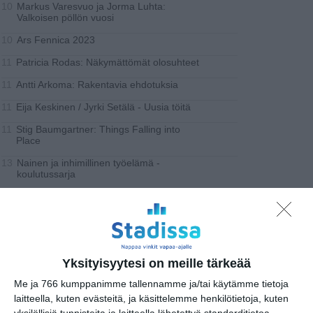
Markus Varesvuo ja Jorma Luhta:
10
Valkoisen pöllön vuosi
Ars Fennica 2023
10
Patricia Rodas: Näkymättömät olosuhteet
11
Antti Arkoma: Rakentavia ehdotuksia
11
Eija Keskinen / Jyrki Setälä - Uusia töitä
11
Stig Baumgartner: Things Falling into
11
Place
Nainen ja inhimillinen työelämä -
13
koulutussarja
Iltasatutuokio
17..
Encanto Art Cafén Dekkari-ilta
18
Groovy Visa
20
Yksityisyytesi on meille tärkeää
torstai
21
syyskuu
2023
Me ja 766 kumppanimme tallennamme ja/tai käytämme tietoja
laitteella, kuten evästeitä, ja käsittelemme henkilötietoja, kuten
MUSIIKKI