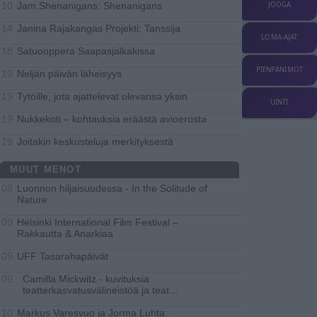
Jam.Shenanigans: Shenanigans
JOOGA
10
Janina Rajakangas Projekti: Tanssija
14
LOMA-AJAT
Satuooppera Saapasjalkakissa
18
PIENPANIMOT
Neljän päivän läheisyys
19
Tytöille, jota ajattelevat olevansa yksin
19
UINTI
Nukkekoti – kohtauksia eräästä avioerosta
19
Joitakin keskusteluja merkityksestä
19
MUUT MENOT
Luonnon hiljaisuudessa - In the Solitude of
08
Nature
Helsinki International Film Festival –
09
Rakkautta & Anarkiaa
UFF Tasarahapäivät
09
Camilla Mickwitz - kuvituksia
09..
teatterkasvatusvälineistöä ja teat
...
Markus Varesvuo ja Jorma Luhta:
10