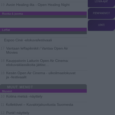
LOMA-AJAT
Avoin Healing-ilta - Open Healing Night
19
PIENPANIMOT
Ruoka & juoma
UINTI
Leffat
Espoo Ciné -elokuvafestivaali
Vantaan leffapiknikit / Vantaa Open Air
17
Movies
Kauppatorin Laiturin Open Air Cinema:
18
elokuvaklassikoita jättisc
...
Kesän Open Air Cinema - ulkoilmaelokuvat
18
ja -festivaalit
MUUT MENOT
Museot
Kotina metsä -näyttely
10
Kollektivet – Kuvakirjakuvitusta Suomesta
11
Punk!-näyttely
12