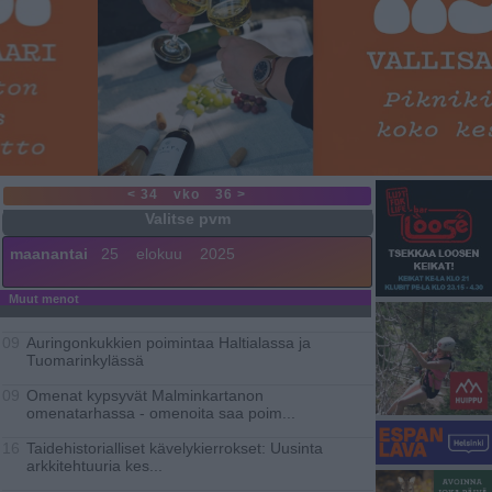
< 34
vko
36 >
maanantai
25
elokuu
2025
Muut menot
Auringonkukkien poimintaa Haltialassa ja
09
Tuomarinkylässä
Omenat kypsyvät Malminkartanon
09
omenatarhassa - omenoita saa poim
...
Taidehistorialliset kävelykierrokset: Uusinta
16
arkkitehtuuria kes
...