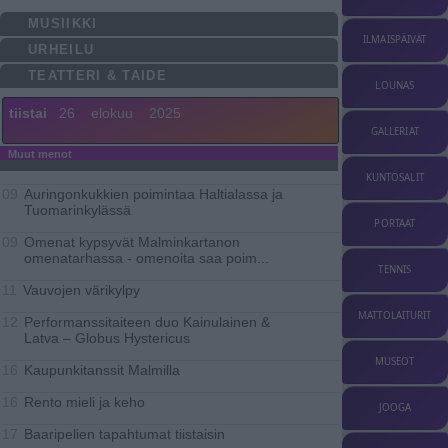
MUSIIKKI
ILMAISPÄIVÄT
URHEILU
TEATTERI & TAIDE
LOUNAS
tiistai
26
elokuu
2025
GALLERIAT
Muut menot
KUNTOSALIT
Auringonkukkien poimintaa Haltialassa ja
09
Tuomarinkylässä
PORTAAT
Omenat kypsyvät Malminkartanon
09
omenatarhassa - omenoita saa poim
...
TENNIS
Vauvojen värikylpy
11
MATTOLAITURIT
Performanssitaiteen duo Kainulainen &
12
Latva – Globus Hystericus
MUSEOT
Kaupunkitanssit Malmilla
16
Rento mieli ja keho
16
JOOGA
Baaripelien tapahtumat tiistaisin
17