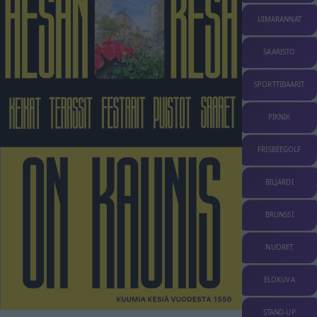
UIMARANNAT
SAARISTO
SPORTTIBAARIT
PIKNIK
FRISBEEGOLF
BILJARDI
BRUNSSI
NUORET
ELOKUVA
STAND-UP