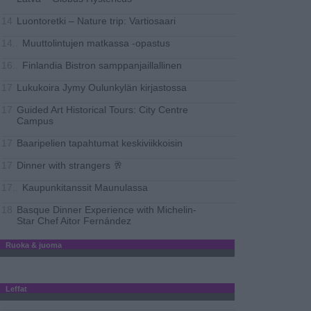
Luontoretki – Nature trip: Vartiosaari
14
Muuttolintujen matkassa -opastus
14..
Finlandia Bistron samppanjaillallinen
16..
Lukukoira Jymy Oulunkylän kirjastossa
17
Guided Art Historical Tours: City Centre
17
Campus
Baaripelien tapahtumat keskiviikkoisin
17
Dinner with strangers 🥂
17
Kaupunkitanssit Maunulassa
17..
Basque Dinner Experience with Michelin-
18
Star Chef Aitor Fernández
Ruoka & juoma
Leffat