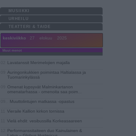
MUSIIKKI
URHEILU
TEATTERI & TAIDE
keskiviikko
27
elokuu
2025
Muut menot
Lavatanssit Merimelojien majalla
02
Auringonkukkien poimintaa Haltialassa ja
09
Tuomarinkylässä
Omenat kypsyvät Malminkartanon
09
omenatarhassa - omenoita saa poim
...
Muuttolintujen matkassa -opastus
09..
Vieraile Kallion kirkon tornissa
11
Vielä ehdit: vesibussilla Korkeasaareen
11
Performanssitaiteen duo Kainulainen &
12
Latva – Globus Hystericus