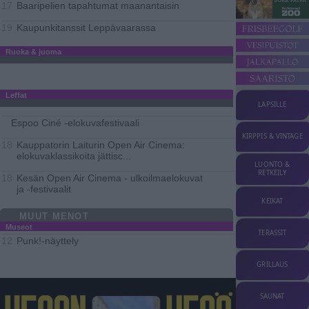
Baaripelien tapahtumat maanantaisin
17
Kaupunkitanssit Leppävaarassa
19
Ruoka & juoma
Leffat
LAPSILLE
Espoo Ciné -elokuvafestivaali
KIRPPIS & VINTAGE
Kauppatorin Laiturin Open Air Cinema:
18
elokuvaklassikoita jättisc
...
LUONTO &
RETKEILY
Kesän Open Air Cinema - ulkoilmaelokuvat
18
ja -festivaalit
KEIKAT
MUUT MENOT
Museot
TERASSIT
Punk!-näyttely
12
GRILLAUS
SAUNAT