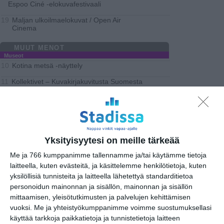
Espoo Ciné -elokuvafestivaali
Maljan ulkoilmaelokuvat / Open Air
19
Cinema
MUUT MENOT
Museot
Kotina metsä -näyttely
10
Kollektivet – Kuvakirjakuvitusta Suomesta
11
Punk!-näyttely
12
Gayle McKeenin arkkitehtuurikävely:
16
Ullanlinnan arkkitehtuuri
Kävelykierros: Ullanlinnan arkkitehtuuri
16
Yksityisyytesi on meille tärkeää
Kaapelimuseoiden ilmaisilta
16
Me ja 766 kumppanimme tallennamme ja/tai käytämme tietoja
laitteella, kuten evästeitä, ja käsittelemme henkilötietoja, kuten
MUSIIKKI
yksilöllisiä tunnisteita ja laitteella lähetettyä standarditietoa
personoidun mainonnan ja sisällön, mainonnan ja sisällön
URHEILU
mittaamisen, yleisötutkimusten ja palvelujen kehittämisen
TEATTERI & TAIDE
vuoksi.
Me ja yhteistyökumppanimme voimme suostumuksellasi
käyttää tarkkoja paikkatietoja ja tunnistetietoja laitteen
torstai
28
elokuu
2025