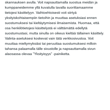
skannauksen avulla. Voit napsauttamalla suostua meidän ja
kumppaneidemme yllä kuvatulla tavalla suorittamaamme
Muut menot
tietojesi käsittelyyn. Vaihtoehtoisesti voit siirtyä
yksityiskohtaisempiin tietoihin ja muuttaa asetuksiasi ennen
Auringonkukkien poimintaa Haltialassa ja
09
Tuomarinkylässä
suostumuksesi tai kieltäytymisesi ilmaisemista.
Huomaa, että
osa henkilötietojesi käsittelystä ei välttämättä edellytä
Omenat kypsyvät Malminkartanon
09
suostumustasi, mutta sinulla on oikeus kieltää tällainen käsittely.
omenatarhassa - omenoita saa poim
...
Valinta-asetuksesi koskevat vain tätä verkkosivustoa. Voit
Sample Sales - ystävämyynti: Makia,
10
muuttaa mieltymyksiäsi tai peruuttaa suostumuksesi milloin
Samsøe Samsøe, Lexington ym.
...
tahansa palaamalla tälle sivustolle ja napsauttamalla sivun
Vielä ehdit: vesibussilla Korkeasaareen
11
alaosassa olevaa "Yksityisyys" -painiketta.
Performanssitaiteen duo Kainulainen &
12
Latva – Globus Hystericus
Itämeripäivä: Merentutkimusalus Arandan
12
avoimet ovet
Kympillä Heurekaan torstai-iltaisin
15
Konsthistoriska guidningar:
17
Centrumcampus
Baaripelien tapahtumat torstaisin
17