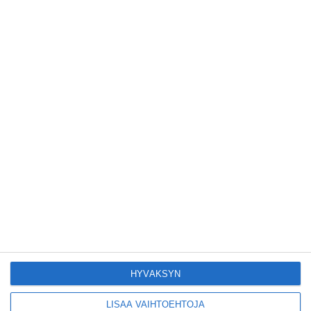
Lue lisää
Tämän leipomo-
kahvilan
karjalanpiirakoilla on
EU-sertifikaatti
Lue lisää
Konepajan näyttämö
toi kiinnostavia
toimijoita Vallilaan
Lue lisää
Suosittu esitys tekee
joukkue- voimistelun
kääntöpuolia
näkyväksi
HYVÄKSYN
Lue lisää
LISÄÄ VAIHTOEHTOJA