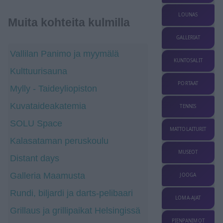
LOUNAS
Muita kohteita kulmilla
GALLERIAT
Vallilan Panimo ja myymälä
KUNTOSALIT
Kulttuurisauna
PORTAAT
Mylly - Taideyliopiston
Kuvataideakatemia
TENNIS
SOLU Space
MATTOLAITURIT
Kalasataman peruskoulu
MUSEOT
Distant days
Galleria Maamusta
JOOGA
Rundi, biljardi ja darts-pelibaari
LOMA-AJAT
Grillaus ja grillipaikat Helsingissä
PIENPANIMOT