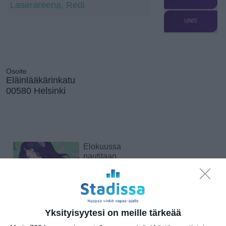
Laserareena, Redi
UINTI
Osoite
Eläinlääkärinkatu
00580 Helsinki
Elokuussa
nautitaan
tunnelmallisista
elokuvista ulkona
Lue lisää
Yksityisyytesi on meille tärkeää
Bassot jyrisevät