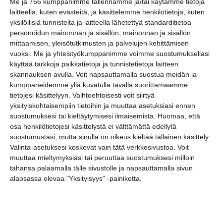
Me ja 766 kumppanimme tallennamme ja/tai käytämme tietoja
Koffin puistossa
laitteella, kuten evästeitä, ja käsittelemme henkilötietoja, kuten
Taiteiden yönä
Lue lisää
yksilöllisiä tunnisteita ja laitteella lähetettyä standarditietoa
personoidun mainonnan ja sisällön, mainonnan ja sisällön
mittaamisen, yleisötutkimusten ja palvelujen kehittämisen
vuoksi.
Me ja yhteistyökumppanimme voimme suostumuksellasi
Kissojen Yöt
käyttää tarkkoja paikkatietoja ja tunnistetietoja laitteen
tarjoavat tunnelmaa
skannauksen avulla. Voit napsauttamalla suostua meidän ja
syyskuun iltoihin
kumppaneidemme yllä kuvatulla tavalla suorittamaamme
Lue lisää
tietojesi käsittelyyn. Vaihtoehtoisesti voit siirtyä
yksityiskohtaisempiin tietoihin ja muuttaa asetuksiasi ennen
suostumuksesi tai kieltäytymisesi ilmaisemista.
Huomaa, että
Uusi stand-up -klubi
osa henkilötietojesi käsittelystä ei välttämättä edellytä
kutittelee
suostumustasi, mutta sinulla on oikeus kieltää tällainen käsittely.
nauruhermoja
keskiviikkoisin
Valinta-asetuksesi koskevat vain tätä verkkosivustoa. Voit
Lue lisää
muuttaa mieltymyksiäsi tai peruuttaa suostumuksesi milloin
tahansa palaamalla tälle sivustolle ja napsauttamalla sivun
alaosassa olevaa "Yksityisyys" -painiketta.
Lapualaisooppera
herää
kummittelemaan
Mustikkamaan
kesässä