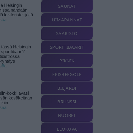
ä Helsingin
SAUNAT
missa nähdään
ä loistoristeilijöitä
UIMARANNAT
isää
SAARISTO
SPORTTIBAARIT
tässä Helsingin
 sporttibaari?
tibistrossa
PIKNIK
öryntäys
isää
FRISBEEGOLF
BILJARDI
lin-kokki avasi
yisän kesäkeitaan
BRUNSSI
nkiin
isää
NUORET
ELOKUVA