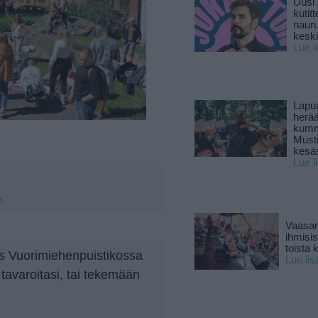
Uusi 
kutitt
naur
keski
Lue l
Lapu
herä
kumm
Must
kesä
Lue l
a.
Vaasan
ihmisi
toista 
is Vuorimiehenpuistikossa
Lue lis
avaroitasi, tai tekemään