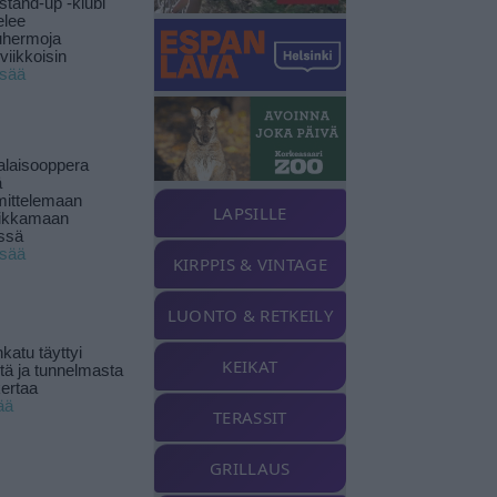
stand-up -klubi
elee
uhermoja
viikkoisin
isää
alaisooppera
ä
ittelemaan
LAPSILLE
ikkamaan
ssä
isää
KIRPPIS & VINTAGE
LUONTO & RETKEILY
katu täyttyi
KEIKAT
stä ja tunnelmasta
kertaa
ää
TERASSIT
GRILLAUS