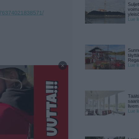
Sulje
voima
976374021838571/
yleisö
Lue l
Sunnu
täytt
—
Rega
×
Lue l
Täält
saari
live
Lue l