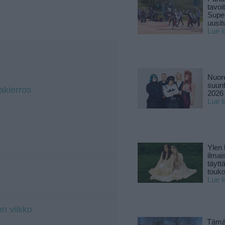
tavoi
Supe
uusitu
Lue l
Nuore
suun
akierros
2026 
Lue l
Ylen
ilmai
täytt
touk
Lue l
n viikko
Tämä