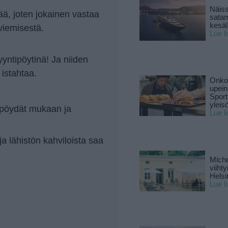
Näiss
jää, joten jokainen vastaa
sata
kesäll
viemisestä.
Lue l
yntipöytinä! Ja niiden
 istahtaa.
Onko 
upein
Sport
yleis
ai pöydät mukaan ja
Lue l
ja lähistön kahviloista saa
Miche
viiht
Helsi
Lue l