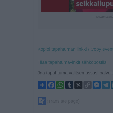
— Sisältö jatku
Kopioi tapahtuman linkki / Copy event
Tilaa tapahtumavinkit sähköpostiisi
Jaa tapahtuma valitsemassasi palvelu
Share
Facebook
WhatsApp
Tumblr
X
Copy
Mess
T
Link
Google
(Translate page)
Translate