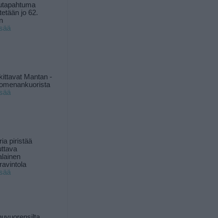
utapahtuma
tetään jo 62.
n
isää
kittavat Mantan -
 omenankuorista
isää
ia piristää
uttava
alainen
ravintola
isää
uvuorensilta