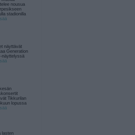
ttelee nousua
rpesikseen
lla stadionilla
isää
t näyttävät
taa Generation
-näyttelyssä
isää
 kesän
skonsertit
ävät Tikkurilan
okuun lopussa
isää
 lasten