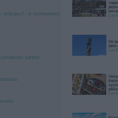
vapp
järjes
kerra
-työpaja (7.–9.-luokkalaiset)
Lue l
He la
lakki
Lue l
usmatkojen aarteet
Hesar
ritaivas
ihast
syyri
pikku
Lue l
erailut
Kruun