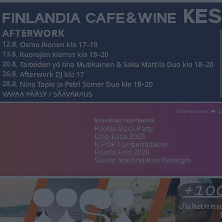
Sääennusteet 🌧 ☼
Suosittuja tapahtumia
Puotila Block Party
Etno-Espa 2026
K-POP Huvipuistobileet
Rastila Fest 2026
Suuret risteilyalukset Helsingin…