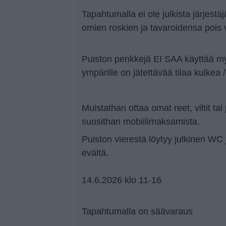
Tapahtumalla ei ole julkista järjestä
omien roskien ja tavaroidensa pois 
Puiston penkkejä EI SAA käyttää my
ympärille on jätettävää tilaa kulkea /
Muistathan ottaa omat reet, viltit t
suosithan mobiilimaksamista.
Puiston vierestä löytyy julkinen WC 
eväitä.
14.6.2026 klo 11-16
Tapahtumalla on säävaraus