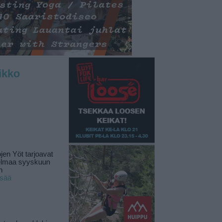
ikko
jen Yöt tarjoavat
elmaa syyskuun
n
isää