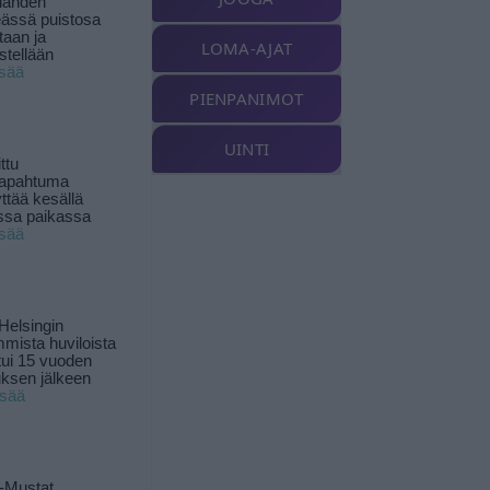
landen
ässä puistosa
taan ja
LOMA-AJAT
istellään
isää
PIENPANIMOT
UINTI
ttu
tapahtuma
yttää kesällä
ssa paikassa
isää
Helsingin
mista huviloista
ui 15 vuoden
ksen jälkeen
isää
-Mustat