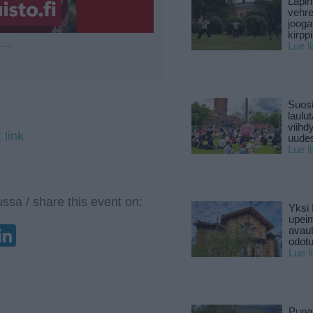
Lapin
vehre
jooga
kirpp
Lue l
u —
Suosi
laulu
viihd
 link
uude
Lue l
ssa / share this event on:
Yksi 
upeim
enger
elegram
LinkedIn
avaut
odotu
Lue l
Puna