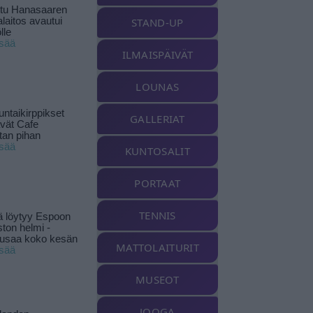
ttu Hanasaaren
laitos avautui
STAND-UP
lle
isää
ILMAISPÄIVÄT
LOUNAS
ntaikirppikset
GALLERIAT
ävät Cafe
tan pihan
isää
KUNTOSALIT
PORTAAT
TENNIS
ä löytyy Espoon
ston helmi -
musaa koko kesän
MATTOLAITURIT
isää
MUSEOT
JOOGA