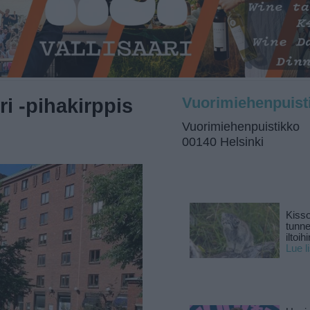
i -pihakirppis
Vuorimiehenpuist
Vuorimiehenpuistikko
00140 Helsinki
Kisso
tunn
iltoihi
Lue l