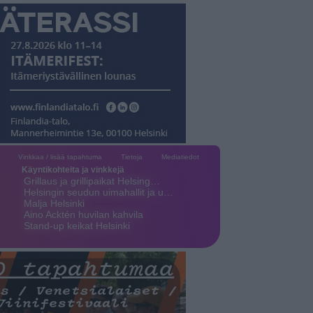
Vinkkaa / lisää tapahtuma
Tietoja
Mediatiedot
Käyntikohteita ja vinkkejä
Grillaus ja grillipaikat Helsing…
Helsingin seudun uimahallit ja u…
Malja Helsinki
Aino Acktén huvilan kahvila
Stand-up keikat Helsinki