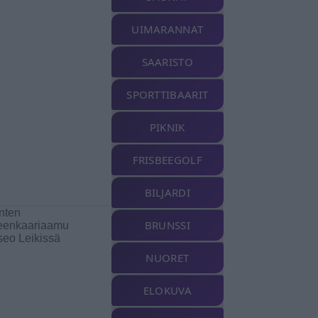
UIMARANNAT
SAARISTO
SPORTTIBAARIT
PIKNIK
FRISBEEGOLF
BILJARDI
nten
BRUNSSI
eenkaariaamu
eo Leikissä
NUORET
ELOKUVA