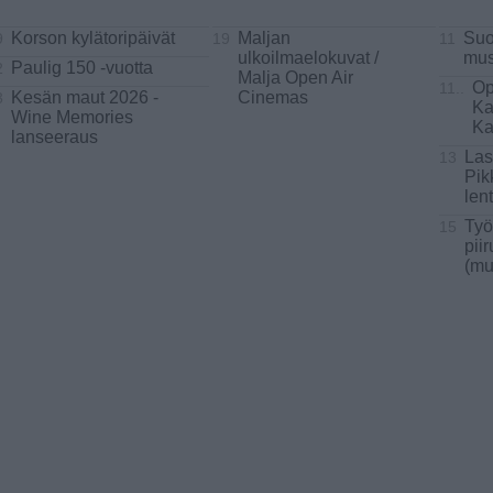
Korson kylätoripäivät
Maljan
Suo
9
19
11
ulkoilmaelokuvat /
mus
Paulig 150 -vuotta
2
Malja Open Air
Op
11..
Kesän maut 2026 -
Cinemas
3
Ka
Wine Memories
Ka
lanseeraus
Las
13
Pik
len
Työ
15
pii
(mu