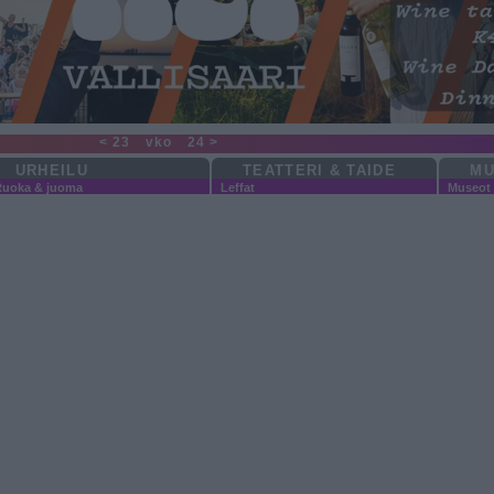
< 23
vko
24 >
URHEILU
TEATTERI & TAIDE
MU
Ruoka & juoma
Leffat
Museot