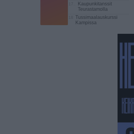
Kaupunkitanssit
17..
Teurastamolla
Tussimaalauskurssi
18
Kampissa