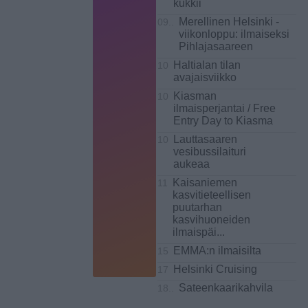
kukkii
Merellinen Helsinki ​-
09..
viikonloppu: ilmaiseksi
Pihlajasaareen
Haltialan tilan
10
avajaisviikko
Kiasman
10
ilmaisperjantai / Free
Entry Day to Kiasma
Lauttasaaren
10
vesibussilaituri
aukeaa
Kaisaniemen
11
kasvitieteellisen
puutarhan
kasvihuoneiden
ilmaispäi
...
EMMA:n ilmaisilta
15
Helsinki Cruising
17
Sateenkaarikahvila
18..