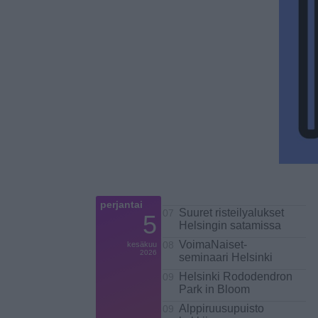
perjantai
Suuret risteilyalukset
07
5
Helsingin satamissa
VoimaNaiset-
kesäkuu
08
2026
seminaari Helsinki
Helsinki Rododendron
09
Park in Bloom
Alppiruusupuisto
09