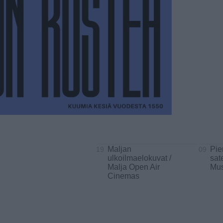
Maljan
Pie
19
09
ulkoilmaelokuvat /
sat
Malja Open Air
Mus
Cinemas