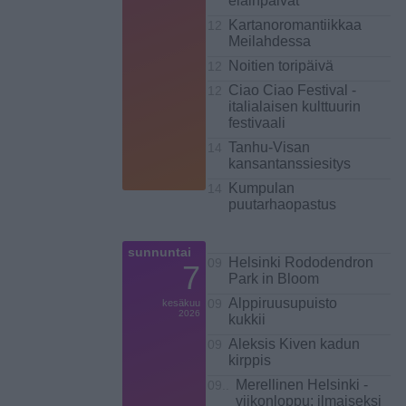
eläinpäivät
Kartanoromantiikkaa
12
Meilahdessa
Noitien toripäivä
12
Ciao Ciao Festival -
12
italialaisen kulttuurin
festivaali
Tanhu-Visan
14
kansantanssiesitys
Kumpulan
14
puutarhaopastus
sunnuntai
Helsinki Rododendron
09
7
Park in Bloom
Alppiruusupuisto
kesäkuu
09
2026
kukkii
Aleksis Kiven kadun
09
kirppis
Merellinen Helsinki ​-
09..
viikonloppu: ilmaiseksi