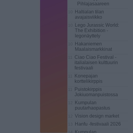
Pihlajasaareen
Haltialan tilan
10
avajaisviikko
Lego Jurassic World:
10
The Exhibition -
legonäyttely
Hakaniemen
10
Maalaismarkkinat
Ciao Ciao Festival -
11
italialaisen kulttuurin
festivaali
Konepajan
11
korttelikirppis
Puistokirppis
11
Jokiuomanpuistossa
Kumpulan
12
puutarhaopastus
Vision design market
12
Hanfu -festivaali 2026
13
Kumpulan
14