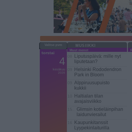
MUSIIKKI
Muut menot
torstai
Liputuspäivä: mille nyt
08
4
liputetaan?
Helsinki Rododendron
kesäkuu
09
2026
Park in Bloom
Alppiruusupuisto
09
kukkii
Haltialan tilan
10
avajaisviikko
Glimsin kotieläinpihan
15..
laidunvierailut
Kaupunkitanssit
16
Lyypekinlaiturilla