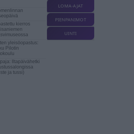
LOMA-AJAT
menlinnan
eopäivä
PIENPANIMOT
astettu kierros
isaniemen
UINTI
svimuseossa
ten yleisöopastus:
ku Pilotin
tokoulu
paja: Iltapäivähetki
rustussalongissa
ste ja tussi)