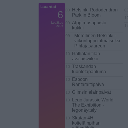
lauantai
Helsinki Rododendron
09
0
6
Park in Bloom
1
Alppiruusupuisto
kesäkuu
09
1
2026
kukkii
Merellinen Helsinki ​-
09..
viikonloppu: ilmaiseksi
Pihlajasaareen
Haltialan tilan
10
avajaisviikko
Träskändan
10
luontotapahtuma
Espoon
10
Rantaraittipäivä
Glimsin eläinpäivät
10
Lego Jurassic World:
10
The Exhibition -
legonäyttely
Skatan 4H
10
kotieläinpihan