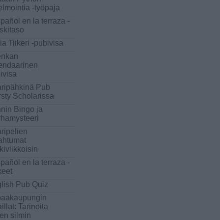
elmointia -työpaja
pañol en la terraza -
skitaso
ia Tiikeri -pubivisa
enkan
endaarinen
ivisa
ripähkinä Pub
rsty Scholarissa
nin Bingo ja
hamysteeri
ripelien
ahtumat
kiviikkoisin
pañol en la terraza -
keet
lish Pub Quiz
aakaupungin
aillat: Tarinoita
ten silmin