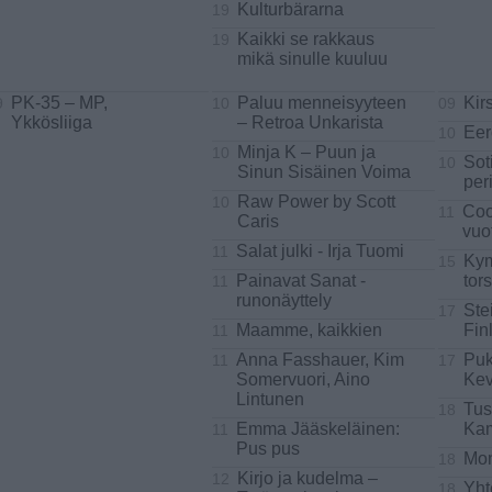
Kulturbärarna
19
Kaikki se rakkaus
19
mikä sinulle kuuluu
PK-35 – MP,
Paluu menneisyyteen
Kir
9
10
09
Ykkösliiga
– Retroa Unkarista
Eer
10
Minja K – Puun ja
10
Sot
10
Sinun Sisäinen Voima
per
Raw Power by Scott
10
Coo
11
Caris
vuo
Salat julki - Irja Tuomi
11
Kym
15
Painavat Sanat -
tors
11
runonäyttely
Stei
17
Maamme, kaikkien
Fin
11
Anna Fasshauer, Kim
Puk
11
17
Somervuori, Aino
Kev
Lintunen
Tus
18
Emma Jääskeläinen:
Ka
11
Pus pus
Mon
18
Kirjo ja kudelma –
12
Yht
18