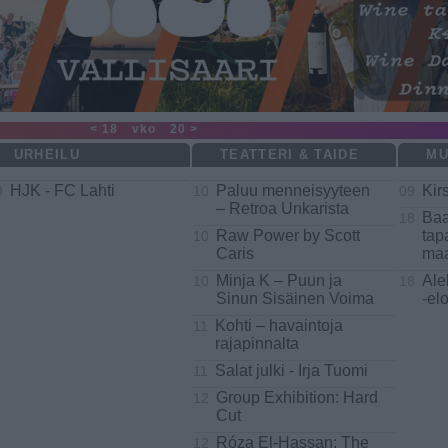
< 18
vko
20 >
URHEILU
TEATTERI & TAIDE
MU
HJK - FC Lahti
Paluu menneisyyteen
Kir
9
10
09
– Retroa Unkarista
Baa
18
Raw Power by Scott
tap
10
Caris
maa
Minja K – Puun ja
Ale
10
18
Sinun Sisäinen Voima
-el
Kohti – havaintoja
11
rajapinnalta
Salat julki - Irja Tuomi
11
Group Exhibition: Hard
12
Cut
Róza El-Hassan: The
12