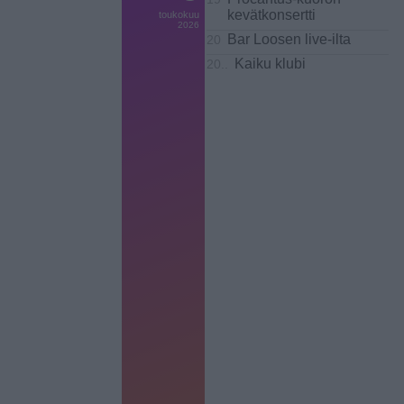
kevätkonsertti
toukokuu
2026
Bar Loosen live-ilta
20
Kaiku klubi
20..