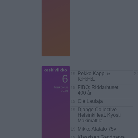
keskiviikko
Pekko Käppi &
19
2
6
K:H:H:L
FiBO: Riddarhuset
toukokuu
19
2026
400 år
Olé Laulaja
19
Django Collective
19
Helsinki feat. Kyösti
Mäkimattila
Mikko Alatalo 75v
19
Klassisen Gandharva
19