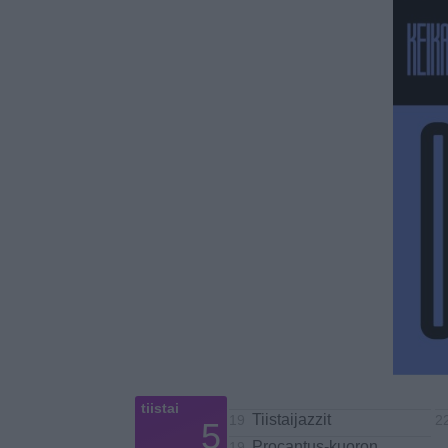
tiistai
Tiistaijazzit
19
2
5
Procantus-kuoron
19