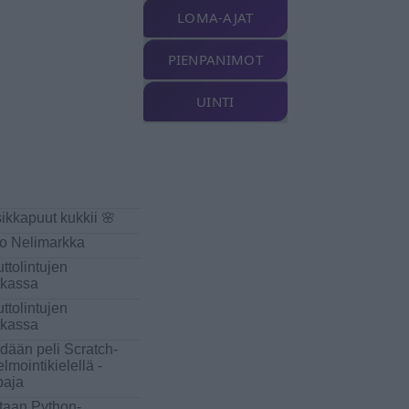
LOMA-AJAT
PIENPANIMOT
UINTI
sikkapuut kukkii 🌸
o Nelimarkka
ttolintujen
kassa
ttolintujen
kassa
dään peli Scratch-
elmointikielellä -
paja
taan Python-