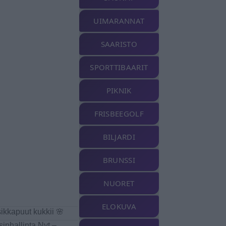
UIMARANNAT
SAARISTO
SPORTTIBAARIT
PIKNIK
FRISBEEGOLF
BILJARDI
BRUNSSI
NUORET
ELOKUVA
sikkapuut kukkii 🌸
isinhallinta Nyt –