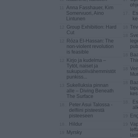
ohj
Anna Fasshauer, Kim
11
Somervuori, Aino
Es
17..
Lintunen
ke
Group Exhibition: Hard
Triv
12
18
Cut
Sv
18
Róza El-Hassan: The
leg
12
non-violent revolution
pub
is feasible
Baa
18
Kirjo ja kudelma –
Thi
12
Tytöt, naiset ja
Ven
18
sukupuolivähemmistöt
Mur
punkiss
...
Baa
18
Sukelluksia pinnan
13
tap
alle – Diving Beneath
kes
The Surface
Es
18..
Peter Asui Talossa -
18..
al
delfiini pisteestä
pisteeseen
Eng
19
Hildur
Vap
18..
19
leff
Myrsky
19
las