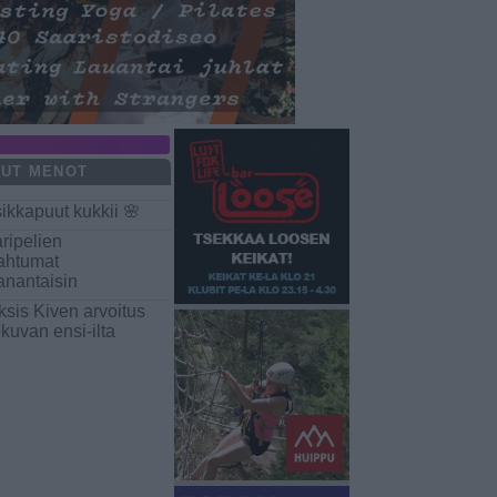
UT MENOT
sikkapuut kukkii 🌸
ripelien
ahtumat
nantaisin
ksis Kiven arvoitus
okuvan ensi-ilta