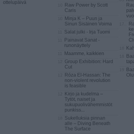
ottelupäivä
Raw Power by Scott
Ra
10
Caris
pal
vuot
Minja K – Puun ja
10
Sinun Sisäinen Voima
R
17..
ke
Salat julki - Irja Tuomi
11
Fr
Painavat Sanat -
Cl
11
runonäyttely
Kah
18
Maamme, kaikkien
11
Baa
18
Group Exhibition: Hard
tap
12
Cut
Baa
19
Róza El-Hassan: The
Olu
12
non-violent revolution
is feasible
Kirjo ja kudelma –
12
Tytöt, naiset ja
sukupuolivähemmistöt
punkiss
...
Sukelluksia pinnan
18
alle – Diving Beneath
The Surface