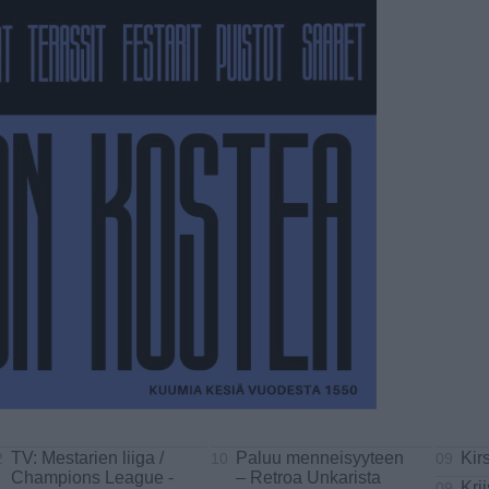
TV: Mestarien liiga /
Paluu menneisyyteen
Kir
2
10
09
Champions League -
– Retroa Unkarista
Kri
09