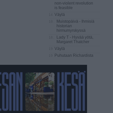
non-violent revolution
is feasible
Väylä
14
Muistopäivä - Ihmisiä
18..
historian
hirmumyrskyssä
Lady T - Hyvää yötä,
18..
Margaret Thatcher
Väylä
19
Puhutaan Richardista
19