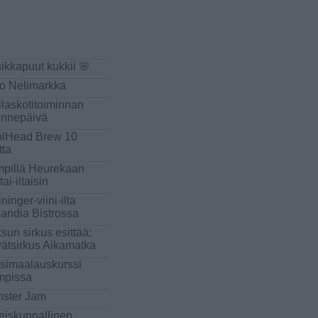
sikkapuut kukkii 🌸
o Nelimarkka
ilaskotitoiminnan
innepäivä
lHead Brew 10
tta
pillä Heurekaan
tai-iltaisin
ninger-viini-ilta
landia Bistrossa
sun sirkus esittää:
ätsirkus Aikamatka
simaalauskurssi
mpissa
ster Jam
eiskunnallinen