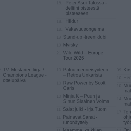
Peter Asui Talossa -
18..
delfiini pisteestä
pisteeseen
Hildur
18..
Vakavuusongelma
18..
Stand-up -treeniklubi
19
Myrsky
19
Wild Wild – Europe
21
Tour 2026
TV: Mestarien liiga /
Paluu menneisyyteen
Kir
2
10
09
Champions League -
– Retroa Unkarista
Eer
10
ottelupäivä
Raw Power by Scott
10
Muu
10
Caris
mat
Minja K – Puun ja
10
Muu
14
Sinun Sisäinen Voima
mat
Salat julki - Irja Tuomi
11
Teh
17
Painavat Sanat -
ohj
11
runonäyttely
työ
Maamme, kaikkien
Opi
11
17