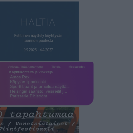
Vinkkaa / lisää tapahtuma
Tietoja
Mediatiedot
Käyntikohteita ja vinkkejä
Amos Rex
Käpylän lippakioski
Sporttibaarit ja urheilua näyttä…
Helsingin saaristo, vesireitit j…
Patisserie Pihlström