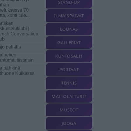
STAND-UP
uhan
veluksessa 70
ILMAISPÄIVÄT
ta, kohti tule
...
anskan
skusteluklubi |
LOUNAS
ench Conversation
ub
GALLERIAT
jo peli-ilta
ripelien
KUNTOSALIT
ahtumat tiistaisin
ripähkinä
PORTAAT
thuone Kuikassa
TENNIS
MATTOLAITURIT
MUSEOT
JOOGA