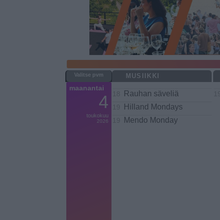
MUSIIKKI
maanantai
Rauhan säveliä
18
1
4
Hilland Mondays
19
toukokuu
Mendo Monday
19
2026