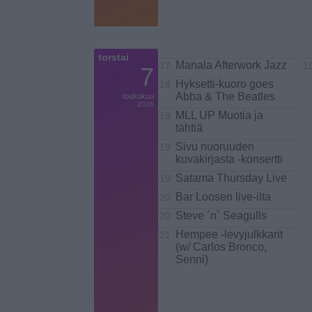
torstai
Manala Afterwork Jazz
17
1
7
Hyksetti-kuoro goes
18
Abba & The Beatles
toukokuu
2026
MLL UP Muotia ja
19
tähtiä
Sivu nuoruuden
19
kuvakirjasta -konsertti
Satama Thursday Live
19
Bar Loosen live-ilta
20
Steve ´n´ Seagulls
20
Hempee -levyjulkkarit
21
(w/ Carlos Bronco,
Senni)