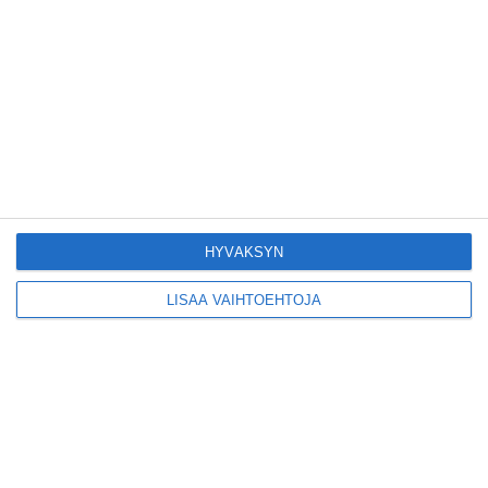
Lasten oma taidenäyttely
11
Eklektinen Illuusio
11
Vangitut Sielut
11
The Eye of the Sun
11
Ctrl Art = Vol 2. - Kesänäyttely
11
LoCoMoTiVe
15
Hurmaavaa Elämää – Charming Life -
18
taidenäyttely
HYVÄKSYN
Creative Currents - International
18
Contemporary Art Exhibition
LISÄÄ VAIHTOEHTOJA
MUSIIKKI
URHEILU
MUUT MENOT
< 28
vko
29 >