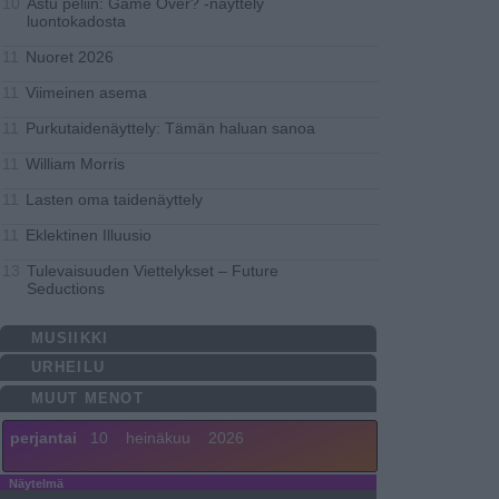
Astu peliin: Game Over? -näyttely
10
luontokadosta
Nuoret 2026
11
Viimeinen asema
11
Purkutaidenäyttely: Tämän haluan sanoa
11
William Morris
11
Lasten oma taidenäyttely
11
Eklektinen Illuusio
11
Tulevaisuuden Viettelykset – Future
13
Seductions
MUSIIKKI
URHEILU
MUUT MENOT
perjantai
10
heinäkuu
2026
Näytelmä