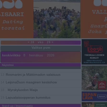
< 28
vko
29 >
keskiviikko
8
heinäkuu
2026
Näytelmä
Rosmariini ja Mättömadon salaisuus
13
LeijonaDuon maaginen kesäshow
14
Myrskyluodon Maija
18..
Lapualaisoopperan kummitus
19
Stand-up / Improvisaatio