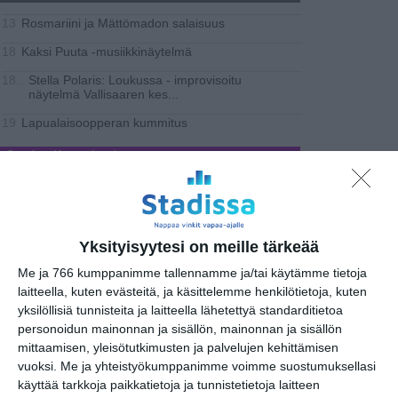
Rosmariini ja Mättömadon salaisuus
13
Kaksi Puuta -musiikkinäytelmä
18
Stella Polaris: Loukussa - improvisoitu
18..
näytelmä Vallisaaren kes
...
Lapualaisoopperan kummitus
19
Stand-up / Improvisaatio
TEATTERI & TAIDE
Muu näyttämötaide
Yksityisyytesi on meille tärkeää
Näyttelyt
Me ja 766 kumppanimme tallennamme ja/tai käytämme tietoja
laitteella, kuten evästeitä, ja käsittelemme henkilötietoja, kuten
Maailmankaikkeuden koodi
09
yksilöllisiä tunnisteita ja laitteella lähetettyä standarditietoa
personoidun mainonnan ja sisällön, mainonnan ja sisällön
Yksi - Muotoiluinstituutin valokuvaajien
09
ryhmänäyttely
mittaamisen, yleisötutkimusten ja palvelujen kehittämisen
vuoksi.
Me ja yhteistyökumppanimme voimme suostumuksellasi
Ruth Schmidt: Symbol
10
käyttää tarkkoja paikkatietoja ja tunnistetietoja laitteen