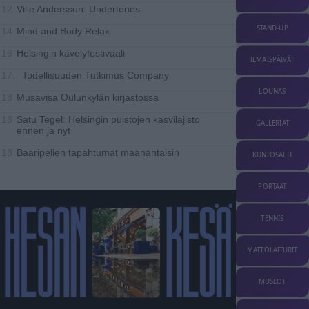
Ville Andersson: Undertones
12
STAND-UP
Mind and Body Relax
14
Helsingin kävelyfestivaali
16
ILMAISPÄIVÄT
Todellisuuden Tutkimus Company
17..
LOUNAS
Musavisa Oulunkylän kirjastossa
18
Satu Tegel: Helsingin puistojen kasvilajisto
18
GALLERIAT
ennen ja nyt
Baaripelien tapahtumat maanantaisin
18
KUNTOSALIT
PORTAAT
TENNIS
MATTOLAITURIT
MUSEOT