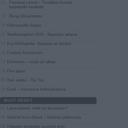
Putoavat Linnut – Tavallisia ihmisiä
18..
katastrofin keskellä
Ronja Rövardotter
18..
Oikeusvaltio Espoo
19
Teekkarispeksi 2024 - Naamion takana
19
Esa Kirkkopelto: Saatana on kuollut
19
Cowboy försvunnen
19
Eichmann ‒ mistä yö alkaa
19
Fina pipor
19
Ihan pakko - Toc Toc
19
Cock – hurmaava kolmiodraama
19
MUUT MENOT
Liputuspäivä: mille nyt liputetaan?
02
Helsinki from Above – Helsinki yläilmoista
08
Haltialan lampolan avoimet ovet
09