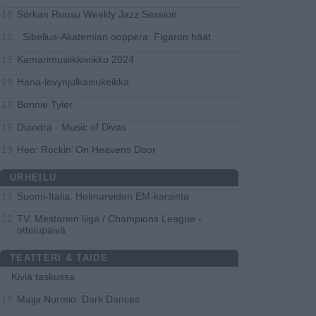
Sörkan Ruusu Weekly Jazz Session
18
Si­be­lius-Aka­te­mian oop­pe­ra: Fi­ga­ron häät
18..
Ka­ma­ri­musiik­ki­viik­ko 2024
19
Hana-levynjulkaisukeikka
19
Bonnie Tyler
19
Diandra - Music of Divas
19
Heo: Rockin’ On Heavens Door
19
URHEILU
Suomi-Italia, Helmareiden EM-karsinta
19
TV: Mestarien liiga / Champions League -
22
ottelupäivä
TEATTERI & TAIDE
Kiviä taskussa
Maija Nurmio: Dark Dances
18