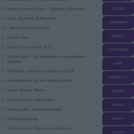
Helsinki from Above – Helsinki yläilmoista
SAUNAT
08
Eero Järnefelt @Ateneum
10
UIMARANNAT
Monet2Klimt Helsinki
10..
SAARISTO
Burton Sale
11
Noora Schroderus: M.O.
11
SPORTTIBAARIT
Särkymätön - ukrainalaisen kansantaiteen
11
näyttely
PIKNIK
Poliittisen valokuvan festivaali 2024
11
FRISBEEGOLF
Ainutlaatuiset ääneni-taidenäyttely
11
Jason Martin: Redux
11
BILJARDI
Musta tuntuu, toistaiseksi
11
BRUNSSI
Kaupungilla -akvarellinäyttely
12
Pakkaustarinoita
NUORET
12
Tarmo Paunu: Parsimus Maximus
12
ELOKUVA