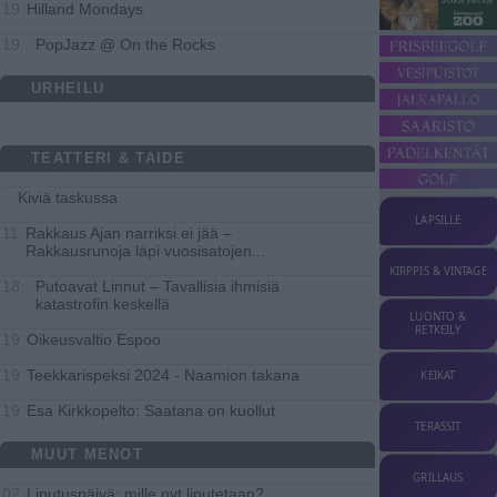
Hilland Mondays
19
PopJazz @ On the Rocks
19..
URHEILU
TEATTERI & TAIDE
Kiviä taskussa
LAPSILLE
Rakkaus Ajan narriksi ei jää –
11
Rakkausrunoja läpi vuosisatojen
...
KIRPPIS & VINTAGE
Putoavat Linnut – Tavallisia ihmisiä
18..
katastrofin keskellä
LUONTO &
RETKEILY
Oikeusvaltio Espoo
19
Teekkarispeksi 2024 - Naamion takana
19
KEIKAT
Esa Kirkkopelto: Saatana on kuollut
19
TERASSIT
MUUT MENOT
GRILLAUS
Liputuspäivä: mille nyt liputetaan?
02