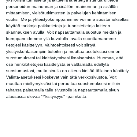
yksilöllisiä tunnisteita ja laitteella lähetettyä standarditietoa
Yö Fest Vol. 4
18
personoidun mainonnan ja sisällön, mainonnan ja sisällön
Avoin Healing-ilta - Open Healing Night
mittaamisen, yleisötutkimusten ja palvelujen kehittämisen
19
vuoksi.
Me ja yhteistyökumppanimme voimme suostumuksellasi
käyttää tarkkoja paikkatietoja ja tunnistetietoja laitteen
keskiviikko
10
huhtikuu
2024
skannauksen avulla. Voit napsauttamalla suostua meidän ja
kumppaneidemme yllä kuvatulla tavalla suorittamaamme
MUSIIKKI
tietojesi käsittelyyn. Vaihtoehtoisesti voit siirtyä
Edu Kettunen: Välkkylän kino
18
yksityiskohtaisempiin tietoihin ja muuttaa asetuksiasi ennen
suostumuksesi tai kieltäytymisesi ilmaisemista.
Huomaa, että
Ka­ma­ri­musiik­ki­viik­ko 2024
19
osa henkilötietojesi käsittelystä ei välttämättä edellytä
Heo: Rockin’ On Heavens Door
19
suostumustasi, mutta sinulla on oikeus kieltää tällainen käsittely.
Valinta-asetuksesi koskevat vain tätä verkkosivustoa. Voit
Django Collective Helsinki -Klubi feat. Aija
19
muuttaa mieltymyksiäsi tai peruuttaa suostumuksesi milloin
Puurtinen
tahansa palaamalla tälle sivustolle ja napsauttamalla sivun
New Model Army (UK)
19
alaosassa olevaa "Yksityisyys" -painiketta.
RSO: Nicholas Collon & Alexander
19
Melnikov
Hilja Grönfors & Latso Džinta
19
Kaartin soittokunnan kevätkonsertti
19