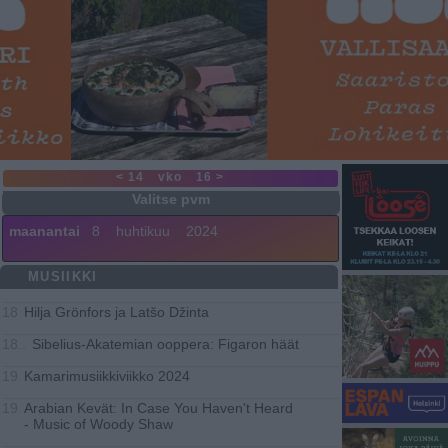
< 14
vko
16 >
maanantai
8
huhtikuu
2024
MUSIIKKI
Hilja Grönfors ja Latšo Džinta
18
Si­be­lius-Aka­te­mian oop­pe­ra: Fi­ga­ron häät
18..
Ka­ma­ri­musiik­ki­viik­ko 2024
19
Arabian Kevät: In Case You Haven't Heard
19
- Music of Woody Shaw