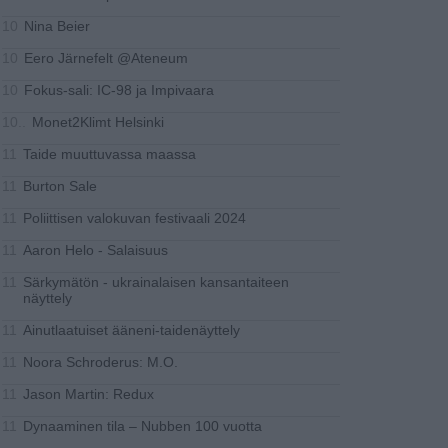
Nina Beier
10
Eero Järnefelt @Ateneum
10
Fokus-sali: IC-98 ja Impivaara
10
Monet2Klimt Helsinki
10..
Taide muuttuvassa maassa
11
Burton Sale
11
Poliittisen valokuvan festivaali 2024
11
Aaron Helo - Salaisuus
11
Särkymätön - ukrainalaisen kansantaiteen
11
näyttely
Ainutlaatuiset ääneni-taidenäyttely
11
Noora Schroderus: M.O.
11
Jason Martin: Redux
11
Dynaaminen tila – Nubben 100 vuotta
11