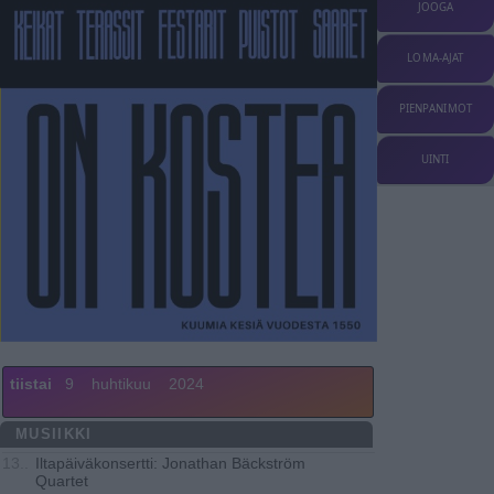
JOOGA
LOMA-AJAT
PIENPANIMOT
UINTI
tiistai
9
huhtikuu
2024
MUSIIKKI
Iltapäiväkonsertti: Jonathan Bäckström
13..
Quartet