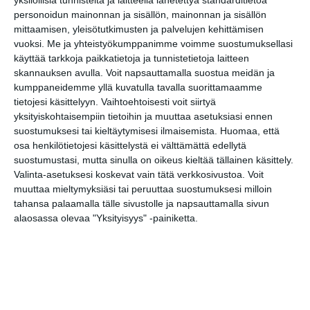
yksilöllisiä tunnisteita ja laitteella lähetettyä standarditietoa
Latin Live Music: Bomba Buena Social
20..
personoidun mainonnan ja sisällön, mainonnan ja sisällön
Club
mittaamisen, yleisötutkimusten ja palvelujen kehittämisen
vuoksi.
Me ja yhteistyökumppanimme voimme suostumuksellasi
URHEILU
käyttää tarkkoja paikkatietoja ja tunnistetietoja laitteen
Ilmaiseksi uimaan Helsinki-päivänä
06
skannauksen avulla. Voit napsauttamalla suostua meidän ja
kumppaneidemme yllä kuvatulla tavalla suorittamaamme
Helsinki-päivän sirkuspaja
14
tietojesi käsittelyyn. Vaihtoehtoisesti voit siirtyä
Roihuttaret - Hyvinkään Tahko
18
yksityiskohtaisempiin tietoihin ja muuttaa asetuksiasi ennen
suostumuksesi tai kieltäytymisesi ilmaisemista.
Huomaa, että
Stadin derby: Gnistan - HJK
19
osa henkilötietojesi käsittelystä ei välttämättä edellytä
suostumustasi, mutta sinulla on oikeus kieltää tällainen käsittely.
TEATTERI & TAIDE
Valinta-asetuksesi koskevat vain tätä verkkosivustoa. Voit
Susisaaren salaisuus -seikkailukierros
12
muuttaa mieltymyksiäsi tai peruuttaa suostumuksesi milloin
Sitratorin Helsinki-päivä
15
tahansa palaamalla tälle sivustolle ja napsauttamalla sivun
alaosassa olevaa "Yksityisyys" -painiketta.
Älä tule hyvä tyttö!
18
Seitsemän koiraveljestä
18
Kasmir-kissan 9 elämää
18
Sivuun Ensemble: Veden tuntu
18