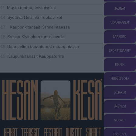
Musta tuntuu, toistaiseksi
11
SAUNAT
Syötävä Helsinki -ruokaviikot
14
UIMARANNAT
Kaupunkitanssit Kannelmäessä
17..
Salsaa Kivinokan tanssilavalla
SAARISTO
18
Baaripelien tapahtumat maanantaisin
18
SPORTTIBAARIT
Kaupunkitanssit Kauppatorilla
19
PIKNIK
FRISBEEGOLF
BILJARDI
BRUNSSI
NUORET
ELOKUVA