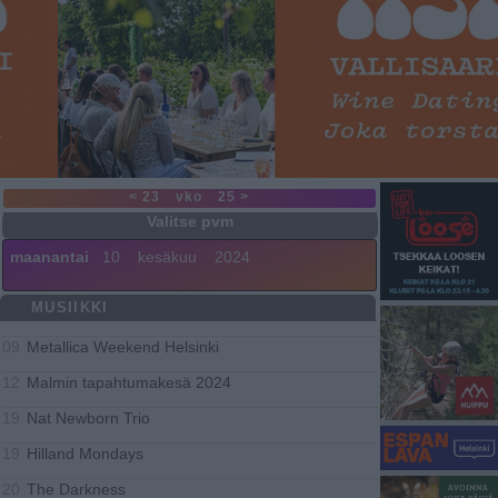
< 23
vko
25 >
maanantai
10
kesäkuu
2024
MUSIIKKI
Metallica Weekend Helsinki
09
Malmin tapahtumakesä 2024
12
Nat Newborn Trio
19
Hilland Mondays
19
The Darkness
20