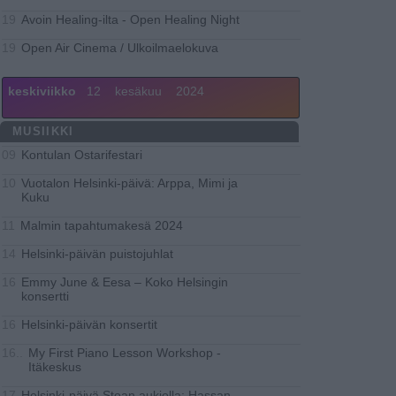
Avoin Healing-ilta - Open Healing Night
19
Open Air Cinema / Ulkoilmaelokuva
19
keskiviikko
12
kesäkuu
2024
MUSIIKKI
Kontulan Ostarifestari
09
Vuotalon Helsinki-päivä: Arppa, Mimi ja
10
Kuku
Malmin tapahtumakesä 2024
11
Helsinki-päivän puistojuhlat
14
Emmy June & Eesa – Koko Helsingin
16
konsertti
Helsinki-päivän konsertit
16
My First Piano Lesson Workshop -
16..
Itäkeskus
Helsinki-päivä Stoan aukiolla: Hassan
17