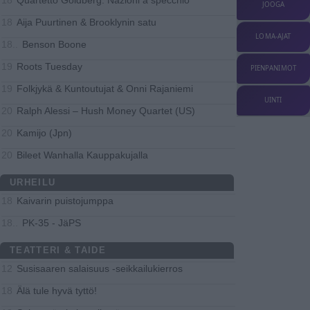
18
JOOGA
Aija Puurtinen & Brooklynin satu
18
LOMA-AJAT
Benson Boone
18..
Roots Tuesday
19
PIENPANIMOT
Folkjykä & Kuntoutujat & Onni Rajaniemi
19
UINTI
Ralph Alessi – Hush Money Quartet (US)
20
Kamijo (Jpn)
20
Bileet Wanhalla Kauppakujalla
20
URHEILU
Kaivarin puistojumppa
18
PK-35 - JäPS
18..
TEATTERI & TAIDE
Susisaaren salaisuus -seikkailukierros
12
Älä tule hyvä tyttö!
18