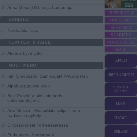
Anna Moss (US), Leija Lautamaja
20
URHEILU
Nordic Star Cup
17
TEATTERI & TAIDE
Älä tule hyvä tyttö!
18
LAPSILLE
MUUT MENOT
KIRPPIS & VINTAGE
Kim Simonsson: Sammaljätit @Amos Rex
09
Alppiruusupuisto kukkii
09
LUONTO &
RETKEILY
Suvi Ruotsi: V niin kuin Varis -
10
valokuvanäyttely
KEIKAT
Arte Musiva - Mosaiikkitaiteilija Tímea
10
Karkissin näyttely
TERASSIT
Dinosaurukset Korkeasaaressa
10
GRILLAUS
Purkutaide - Ihmemaa X
10