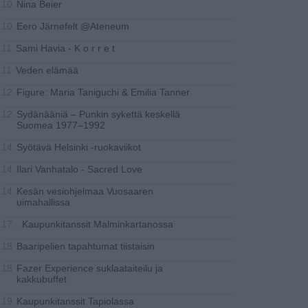
Nina Beier
10
Eero Järnefelt @Ateneum
10
Sami Havia - K o r r e t
11
Veden elämää
11
Figure: Maria Taniguchi & Emilia Tanner
12
Sydänääniä – Punkin sykettä keskellä
12
Suomea 1977–1992
Syötävä Helsinki -ruokaviikot
14
Ilari Vanhatalo - Sacred Love
14
Kesän vesiohjelmaa Vuosaaren
14
uimahallissa
Kaupunkitanssit Malminkartanossa
17..
Baaripelien tapahtumat tiistaisin
18
Fazer Experience suklaataiteilu ja
18
kakkubuffet
Kaupunkitanssit Tapiolassa
19