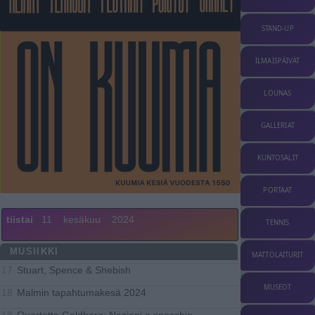
STAND-UP
ILMAISPÄIVÄT
LOUNAS
GALLERIAT
KUNTOSALIT
PORTAAT
tiistai
11
kesäkuu
2024
TENNIS
MUSIIKKI
MATTOLAITURIT
Stuart, Spence & Shebish
17
MUSEOT
Malmin tapahtumakesä 2024
18
Quartetto Goldberg: Nazioni a specchio