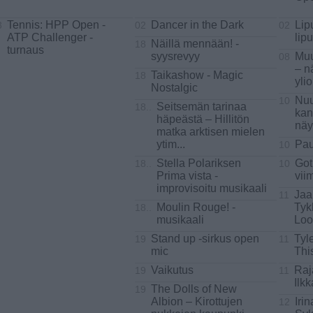
Tennis: HPP Open -
Dancer in the Dark
Lip
3
02
02
ATP Challenger -
lip
Näillä mennään! -
18
turnaus
syysrevyy
Muu
08
– n
Taikashow - Magic
18
yli
Nostalgic
Nuu
10
Seitsemän tarinaa
18..
kan
häpeästä – Hillitön
näy
matka arktisen mielen
ytim
...
Pau
10
Stella Polariksen
Got
18..
10
Prima vista -
vii
improvisoitu musikaali
Jaa
11
Moulin Rouge! -
Tyk
18..
musikaali
Loo
Stand up -sirkus open
Tyl
19
11
mic
Thi
Vaikutus
Raj
19
11
Ilk
The Dolls of New
19
Albion – Kirottujen
Iri
12