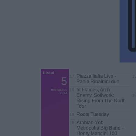
tiistai
Piazza Italia Live -
17
1
5
Paolo Ribaldini duo
In Flames, Arch
marraskuu
18
2024
Enemy, Soilwork:
18
Rising From The North
Tour
Roots Tuesday
19
Arabian Yöt:
19
Metropolia Big Band –
Henry Mancini 100