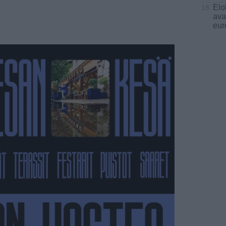
Elo
18
avaj
eur