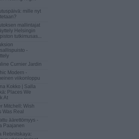
utuspäivä: mille nyt
utetaan?
toksen mallintajat
äyttely Helsingin
opiston tutkimusas
...
ksion
sallispuisto -
ttely
line Curnier Jardin
hic Modern -
meinen viikonloppu
na Kokko | Salla
kä: Places We
k At
er Mitchell: Wish
s Was Real
attu äärettömyys -
ka Paajanen
na Rebnitskaya: