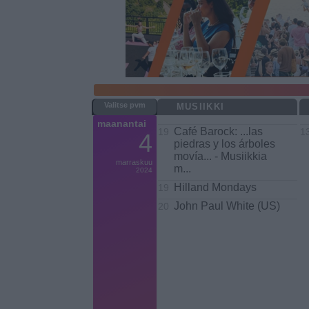
MUSIIKKI
maanantai
Café Barock: ...las
19
13
4
piedras y los árboles
movía... - Musiikkia
marraskuu
m
...
2024
Hilland Mondays
19
John Paul White (US)
20