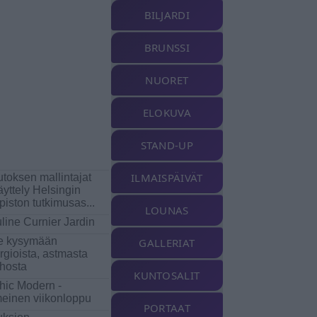
BILJARDI
BRUNSSI
NUORET
ELOKUVA
STAND-UP
ILMAISPÄIVÄT
toksen mallintajat
äyttely Helsingin
opiston tutkimusas
...
LOUNAS
line Curnier Jardin
e kysymään
GALLERIAT
ergioista, astmasta
ihosta
KUNTOSALIT
hic Modern -
meinen viikonloppu
PORTAAT