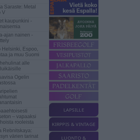
a Saraste: Metal
 V
et kaupunkini -
maisemia
a-ajan nainen -
ttely
 Helsinki, Espoo,
taa ja muu Suomi
hehulinat alle
luikäisille
avisa Ogelin
jastossa
ripelien
ahtumat
nantaisin
LAPSILLE
aaehtoisesti
seton – vapaaksi
hoista rooleista
KIRPPIS & VINTAGE
na Rebnitskaya:
syn värien tarinat
LUONTO &