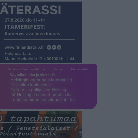
Vinkkaa / lisää tapahtuma
Tietoja
Mediatiedot
Käyntikohteita ja vinkkejä
Helsingin kaupungin kuntosalit j…
Fallkullan kotieläintila
Grillaus ja grillipaikat Helsing…
Itä-Helsingin second hand ja kir…
Lentokoneiden katselupaikat - ka…