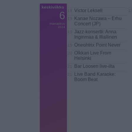
keskiviikko
Victor Leksell
18
1
6
Kanae Nozawa – Erhu
19
Concert (JP)
marraskuu
2024
Jazz-konsertti: Anna
19
Inginmaa & Illallinen
Oneohtrix Point Never
19
Olkkari Live From
20
Helsinki
Bar Loosen live-ilta
21
Live Band Karaoke:
21
Boom Beat