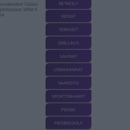
RETKEILY
kuvateatteri Gildan
aistarjous: leffat 4
oa
KEIKAT
TERASSIT
GRILLAUS
SAUNAT
UIMARANNAT
SAARISTO
SPORTTIBAARIT
PIKNIK
FRISBEEGOLF