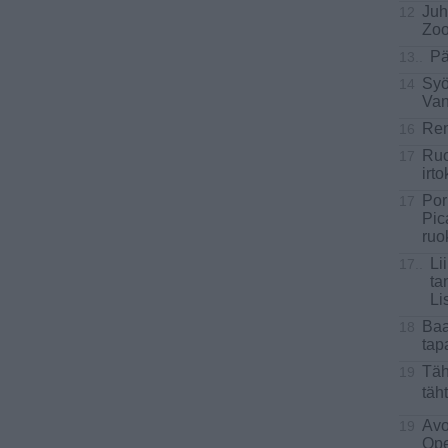
Juh
12
Zoo
Pä
13..
Syö
14
Van
Ren
16
Ruo
17
irt
Por
17
Pic
ruo
Li
17..
ta
Li
Baa
18
tap
Täh
19
täht
Avo
19
Ope