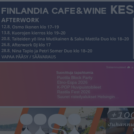
Sääennusteet 🌧 ☼
Suosittuja tapahtumia
Puotila Block Party
Etno-Espa 2026
K-POP Huvipuistobileet
Rastila Fest 2026
Suuret risteilyalukset Helsingin…