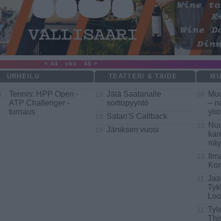
< 44
vko
46 >
URHEILU
TEATTERI & TAIDE
MU
Tennis: HPP Open -
Jätä Saatanalle
Muu
..
19
08
ATP Challenger -
soittopyyntö
– n
turnaus
yli
Satan'S Callback
19
Nuu
10
Jäniksen vuosi
19
kan
näy
Ilm
10
Kor
Jaa
11
Tyk
Loo
Tyl
11
Thi