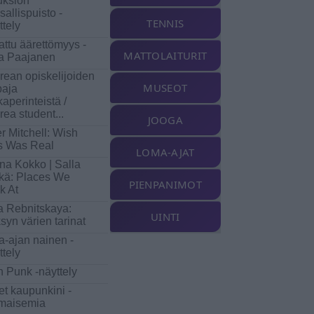
ksion
sallispuisto -
TENNIS
ttely
attu äärettömyys -
MATTOLAITURIT
ka Paajanen
rean opiskelijoiden
MUSEOT
paja
kaperinteistä /
rea student
...
JOOGA
er Mitchell: Wish
s Was Real
LOMA-AJAT
na Kokko | Salla
kä: Places We
PIENPANIMOT
k At
na Rebnitskaya:
UINTI
syn värien tarinat
a-ajan nainen -
ttely
 Punk -näyttely
et kaupunkini -
maisemia