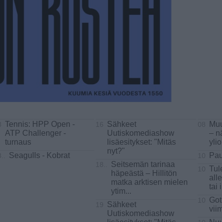
Tennis: HPP Open -
Sähkeet
Muu
3
16
08
ATP Challenger -
Uutiskomediashow
– n
turnaus
lisäesitykset: "Mitäs
yli
nyt?"
Seagulls - Kobrat
Pau
..
10
Seitsemän tarinaa
18..
Tul
10
häpeästä – Hillitön
all
matka arktisen mielen
tai 
ytim
...
Got
10
Sähkeet
19
vii
Uutiskomediashow