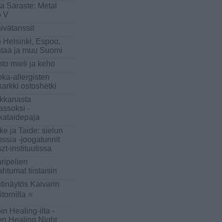
a Saraste: Metal
 V
ivätanssit
 Helsinki, Espoo,
taa ja muu Suomi
to mieli ja keho
ka-allergisten
okarkki ostoshetki
kkanasta
assoksi -
kataidepaja
ike ja Taide: sielun
nssia -joogatunnit
szt-instituutissa
ripelien
ahtumat tiistaisin
tinäytös Kaivarin
itornilla ⭐
in Healing-ilta -
n Healing Night