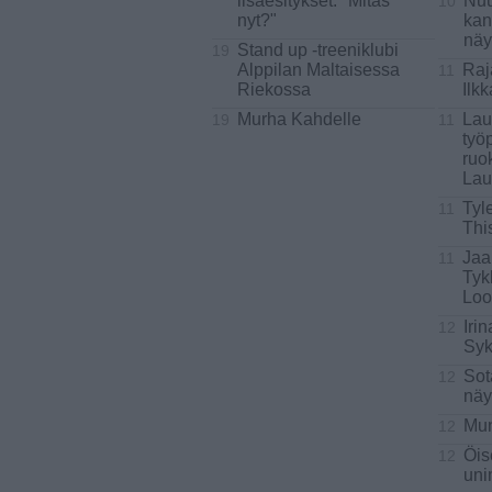
lisäesitykset: "Mitäs
Nuu
10
nyt?"
kan
näy
Stand up -treeniklubi
19
Alppilan Maltaisessa
Raj
11
Riekossa
Ilk
Murha Kahdelle
Lau
19
11
työ
ruo
Lau
Tyl
11
Thi
Jaa
11
Tyk
Loo
Iri
12
Syk
Sot
12
näy
Mun
12
Öis
12
uni