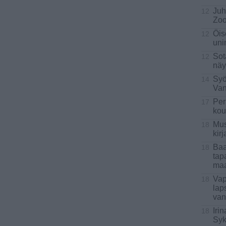
Juh
12
Zoo
Öis
12
uni
Sot
12
näy
Syö
14
Van
Per
17
kou
Mus
18
kir
Baa
18
tap
maa
Vap
18
lap
van
Iri
18
Syk