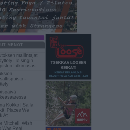
UT MENOT
toksen mallintajat
äyttely Helsingin
opiston tutkimusas
...
ksion
sallispuisto -
ttely
aispäivä
keasaaressa
na Kokko | Salla
kä: Places We
k At
er Mitchell: Wish
s Was Real