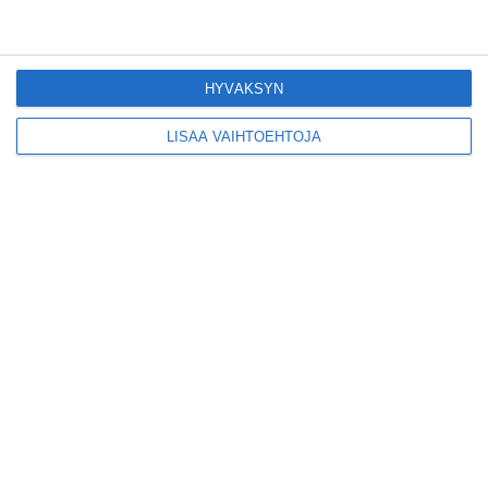
YLE 10:01
Aivan tavalliset linnut katoavat –
rengastaja todistaa valtavaa
HYVÄKSYN
muutosta aamuhämärässä
YLE 05:30
LISÄÄ VAIHTOEHTOJA
Video: Poliisi kiilasi mopoilijan tieltä
takaa-ajon päätteeksi
YLE 8.8.2026
Helsingin terrieriparaati ottaa mallia
New Yorkin Tartan Weekistä – koirat
puettiin kukkiin, pitsiin ja
skottiruutuun
YLE 8.8.2026
Musiikki: