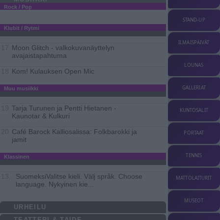
Rock / Pop
STAND-UP
Klubit / Rytmi
ILMAISPÄIVÄT
Moon Glitch - valkokuvanäyttelyn
17
avajaistapahtuma
LOUNAS
Kom! Kulauksen Open Mic
18
GALLERIAT
Muu musiikki
Tarja Turunen ja Pentti Hietanen -
19
KUNTOSALIT
Kaunotar & Kulkuri
Café Barock Kalliosalissa: Folkbarokki ja
20
PORTAAT
jamit
TENNIS
Klassinen
SuomeksiValitse kieli. Välj språk. Choose
13..
MATTOLAITURIT
language. Nykyinen kie
...
MUSEOT
URHEILU
TEATTERI & TAIDE