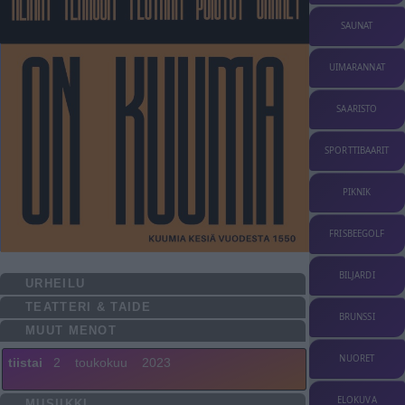
SAUNAT
UIMARANNAT
SAARISTO
SPORTTIBAARIT
PIKNIK
FRISBEEGOLF
BILJARDI
URHEILU
TEATTERI & TAIDE
BRUNSSI
MUUT MENOT
NUORET
tiistai
2
toukokuu
2023
ELOKUVA
MUSIIKKI