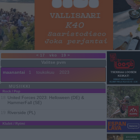
< 17
vko
19 >
maanantai
1
toukokuu
2023
MUSIIKKI
Rock / Pop
United Forces 2023: Helloween (DE) &
18
HammerFall (SE)
Riverside (PL)
19
Klubit / Rytmi