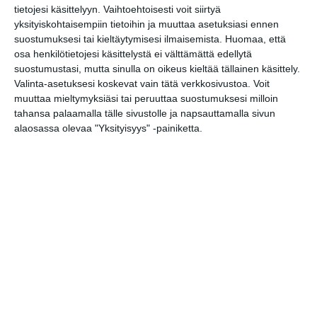
Muu musiikki
tietojesi käsittelyyn. Vaihtoehtoisesti voit siirtyä
yksityiskohtaisempiin tietoihin ja muuttaa asetuksiasi ennen
Jonas Metsäkylä Quintet
18
suostumuksesi tai kieltäytymisesi ilmaisemista.
Huomaa, että
osa henkilötietojesi käsittelystä ei välttämättä edellytä
Klassinen
suostumustasi, mutta sinulla on oikeus kieltää tällainen käsittely.
Valinta-asetuksesi koskevat vain tätä verkkosivustoa. Voit
muuttaa mieltymyksiäsi tai peruuttaa suostumuksesi milloin
URHEILU
tahansa palaamalla tälle sivustolle ja napsauttamalla sivun
alaosassa olevaa "Yksityisyys" -painiketta.
TEATTERI & TAIDE
MUUT MENOT
perjantai
5
toukokuu
2023
MUSIIKKI
Rock / Pop
Antti Tuisku - Mayhem Areenakiertue
18
Suistamon Sähkö Loimolan Voima
19
Risto Grande Mahogany
19
Ne Obliviscaris (Aus), Persefone (AN),
20
Asymmetric Universe (Ita