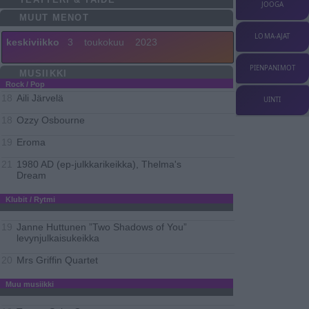
JOOGA
MUUT MENOT
LOMA-AJAT
keskiviikko
3
toukokuu
2023
PIENPANIMOT
MUSIIKKI
Rock / Pop
Aili Järvelä
18
UINTI
Ozzy Osbourne
18
Eroma
19
1980 AD (ep-julkkarikeikka), Thelma's
21
Dream
Klubit / Rytmi
Janne Huttunen ”Two Shadows of You”
19
levynjulkaisukeikka
Mrs Griffin Quartet
20
Muu musiikki