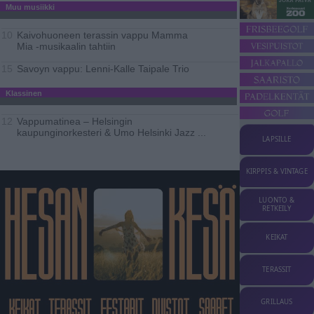
Muu musiikki
Kaivohuoneen terassin vappu Mamma
10
Mia -musikaalin tahtiin
Savoyn vappu: Lenni-Kalle Taipale Trio
15
Klassinen
Vappumatinea – Helsingin
12
kaupunginorkesteri & Umo Helsinki Jazz
...
LAPSILLE
KIRPPIS & VINTAGE
LUONTO &
RETKEILY
KEIKAT
TERASSIT
GRILLAUS