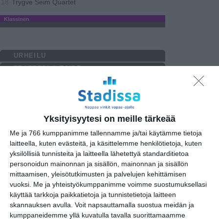
Trygve Seim Quartet
18
Klassinen
URHEILU
TEATTERI & TAIDE
MUUT MENOT
torstai
4
toukokuu
2023
Yksityisyytesi on meille tärkeää
MUSIIKKI
Rock / Pop
Me ja 766 kumppanimme tallennamme ja/tai käytämme tietoja
Silmien Takana: Scandinavian Music
18..
laitteella, kuten evästeitä, ja käsittelemme henkilötietoja, kuten
Group Trio - Kaipaus
yksilöllisiä tunnisteita ja laitteella lähetettyä standarditietoa
Nevala (live) DJ Double Denim
21
personoidun mainonnan ja sisällön, mainonnan ja sisällön
mittaamisen, yleisötutkimusten ja palvelujen kehittämisen
Klubit / Rytmi
vuoksi.
Me ja yhteistyökumppanimme voimme suostumuksellasi
käyttää tarkkoja paikkatietoja ja tunnistetietoja laitteen
Teho. "Not a violin duo" -
19
skannauksen avulla. Voit napsauttamalla suostua meidän ja
levynjulkaisukeikka
kumppaneidemme yllä kuvatulla tavalla suorittamaamme