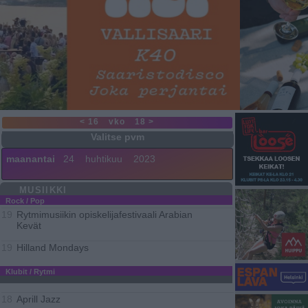
< 16
vko
18 >
maanantai
24
huhtikuu
2023
MUSIIKKI
Rock / Pop
Rytmimusiikin opiskelijafestivaali Arabian
19
Kevät
Hilland Mondays
19
Klubit / Rytmi
Aprill Jazz
18