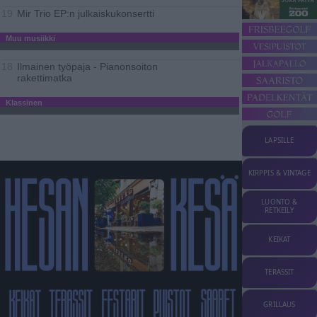
Mir Trio EP:n julkaiskukonsertti
19
Muu musiikki
Ilmainen työpaja - Pianonsoiton
18
rakettimatka
Klassinen
LAPSILLE
KIRPPIS & VINTAGE
LUONTO &
RETKEILY
KEIKAT
TERASSIT
GRILLAUS