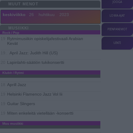
JOOGA
MUUT MENOT
keskiviikko
26
huhtikuu
2023
LOMA-AJAT
MUSIIKKI
PIENPANIMOT
Rock / Pop
Rytmimusiikin opiskelijafestivaali Arabian
19
Kevät
UINTI
April Jazz: Judith Hill (US)
19..
Lapinlahti-säätiön tukikonsertti
20
Klubit / Rytmi
Aprill Jazz
18
Helsinki Flamenco Jazz Vol Iii
19
Guitar Slingers
19
Miten enkeleitä vietellään -konsertti
19
Muu musiikki