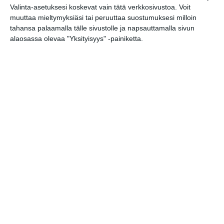
Valinta-asetuksesi koskevat vain tätä verkkosivustoa. Voit
Marko Hietala
19
muuttaa mieltymyksiäsi tai peruuttaa suostumuksesi milloin
tahansa palaamalla tälle sivustolle ja napsauttamalla sivun
Tenho Open Stage
19
alaosassa olevaa "Yksityisyys" -painiketta.
Helmi Levyt -ilta: Bonuslapsi
19
Tropicalé: Samba Online DJ:t Ana
21
Coudurier & Marcito
Muu musiikki
Emma Salokoski & Jarmo Saari
18
Blue Pepper - jazzia Mustassa Kissassa
20
Rondo Jazz-illat
20
Klassinen
Barokkia Alankomaista
18
URHEILU
TEATTERI & TAIDE