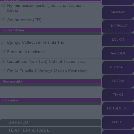
Rytmimusiikin opiskelijafestivaali Arabian
19
Kevät
STAND-UP
Aephanemer (FR)
19
ILMAISPÄIVÄT
Klubit / Rytmi
LOUNAS
Django Collective Helsinki Trio
17
5 minuutin festivaali
18
GALLERIAT
Circuit des Yeux (US) Cats of Transnistria
19
KUNTOSALIT
Emilia Tuovila & Väijytys Marian Kyyneleet
19
PORTAAT
Muu musiikki
TENNIS
Klassinen
MATTOLAITURIT
URHEILU
MUSEOT
TEATTERI & TAIDE