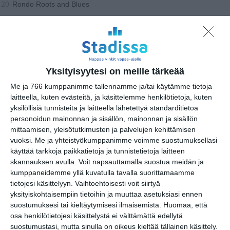
Rondo Roots and Blues
20
Klassinen
URHEILU
Yksityisyytesi on meille tärkeää
TEATTERI & TAIDE
Me ja 766 kumppanimme tallennamme ja/tai käytämme tietoja
MUUT MENOT
laitteella, kuten evästeitä, ja käsittelemme henkilötietoja, kuten
torstai
27
huhtikuu
2023
yksilöllisiä tunnisteita ja laitteella lähetettyä standarditietoa
personoidun mainonnan ja sisällön, mainonnan ja sisällön
MUSIIKKI
mittaamisen, yleisötutkimusten ja palvelujen kehittämisen
Rock / Pop
vuoksi.
Me ja yhteistyökumppanimme voimme suostumuksellasi
Rytmimusiikin opiskelijafestivaali Arabian
19
käyttää tarkkoja paikkatietoja ja tunnistetietoja laitteen
Kevät
skannauksen avulla. Voit napsauttamalla suostua meidän ja
Pekka Nisu
19
kumppaneidemme yllä kuvatulla tavalla suorittamaamme
tietojesi käsittelyyn. Vaihtoehtoisesti voit siirtyä
Nössö Nova
20..
yksityiskohtaisempiin tietoihin ja muuttaa asetuksiasi ennen
suostumuksesi tai kieltäytymisesi ilmaisemista.
Huomaa, että
Klubit / Rytmi
osa henkilötietojesi käsittelystä ei välttämättä edellytä
Aprill Jazz
suostumustasi, mutta sinulla on oikeus kieltää tällainen käsittely.
18