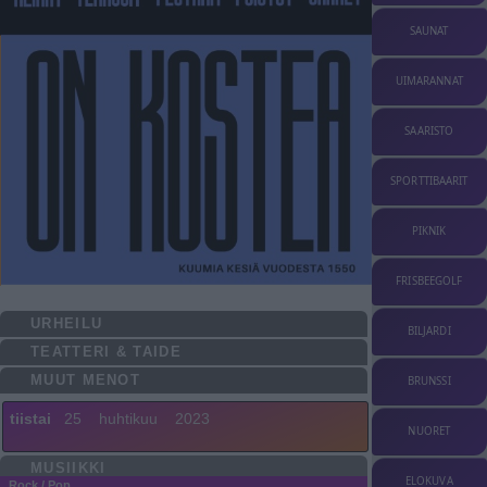
SAUNAT
UIMARANNAT
SAARISTO
SPORTTIBAARIT
PIKNIK
FRISBEEGOLF
URHEILU
BILJARDI
TEATTERI & TAIDE
MUUT MENOT
BRUNSSI
tiistai
25
huhtikuu
2023
NUORET
MUSIIKKI
ELOKUVA
Rock / Pop