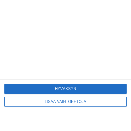
kotitestausta vastuuttomana
YLE 11:52
Poliisi lisää kameravalvontaa
julkisilla paikoilla – kamerat tulevat
kymmeneen uuteen kuntaan tänä
vuonna
YLE 05:30
Kauniaisten torilla sijaitsevalla
jäätelö­kioskilla on jono jo ennen sen
avaamista
HYVÄKSYN
YLE 6.8.2026
LISÄÄ VAIHTOEHTOJA
Liian iso aallokko upotti pienen
purjeveneen Hangossa
YLE 6.8.2026