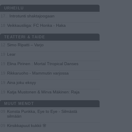
URHEILU
Introtunti shaktajoogaan
17..
Veikkausliiga: FC Honka - Haka
18
TEATTERI & TAIDE
Simo Ripatti – Varjo
12
Lear
19
Elina Pirinen : Mortal Ttropical Danses
19
Rikkaruoho - Mammutin varjossa
19
Aina joku eksyy
19
Katja Mustonen & Mirva Mäkinen: Raja
19
MUUT MENOT
Konsta Punkka, Eye to Eye - Silmästä
09
silmään
Kirsikkapuut kukkii 🌸
09