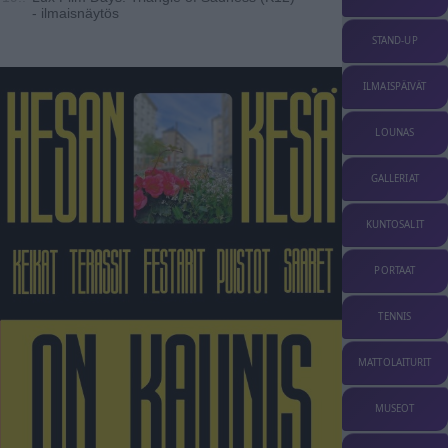
- ilmaisnäytös
STAND-UP
ILMAISPÄIVÄT
LOUNAS
GALLERIAT
KUNTOSALIT
PORTAAT
TENNIS
MATTOLAITURIT
MUSEOT