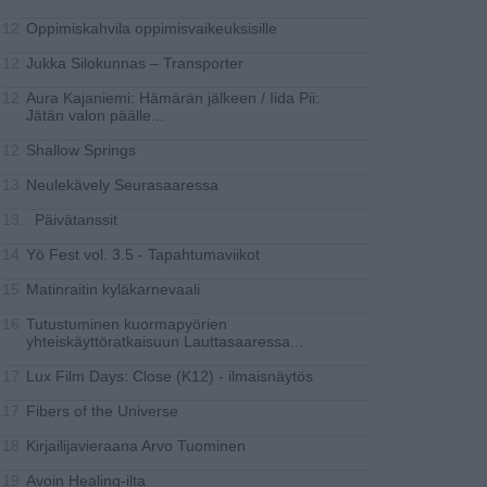
Oppimiskahvila oppimisvaikeuksisille
12
Jukka Silokunnas – Transporter
12
Aura Kajaniemi: Hämärän jälkeen / Iida Pii:
12
Jätän valon päälle
...
Shallow Springs
12
Neulekävely Seurasaaressa
13
Päivätanssit
13..
Yö Fest vol. 3.5 - Tapahtumaviikot
14
Matinraitin kyläkarnevaali
15
Tutustuminen kuormapyörien
16
yhteiskäyttöratkaisuun Lauttasaaressa
...
Lux Film Days: Close (K12) - ilmaisnäytös
17
Fibers of the Universe
17
Kirjailijavieraana Arvo Tuominen
18
Avoin Healing-ilta
19