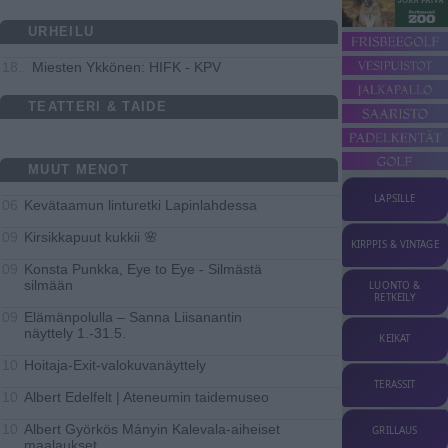
URHEILU
Miesten Ykkönen: HIFK - KPV
18..
TEATTERI & TAIDE
MUUT MENOT
LAPSILLE
Kevätaamun linturetki Lapinlahdessa
06
Kirsikkapuut kukkii 🌸
09
KIRPPIS & VINTAGE
Konsta Punkka, Eye to Eye - Silmästä
09
silmään
LUONTO &
RETKEILY
Elämänpolulla – Sanna Liisanantin
09
näyttely 1.-31.5.
KEIKAT
Hoitaja-Exit-valokuvanäyttely
10
TERASSIT
Albert Edelfelt | Ateneumin taidemuseo
10
Albert Györkös Mányin Kalevala-aiheiset
10
GRILLAUS
maalaukset