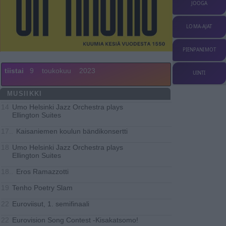
JOOGA
LOMA-AJAT
PIENPANIMOT
tiistai
9
toukokuu
2023
UINTI
MUSIIKKI
Umo Helsinki Jazz Orchestra plays
14
Ellington Suites
Kaisaniemen koulun bändikonsertti
17..
Umo Helsinki Jazz Orchestra plays
18
Ellington Suites
Eros Ramazzotti
18..
Tenho Poetry Slam
19
Euroviisut, 1. semifinaali
22
Eurovision Song Contest -Kisakatsomo!
22