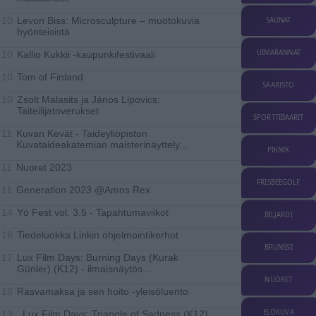
Levon Biss: Microsculpture – muotokuvia
SAUNAT
10
hyönteisistä
UIMARANNAT
Kallio Kukkii -kaupunkifestivaali
10
Tom of Finland
10
SAARISTO
Zsolt Malasits ja János Lipovics:
10
Taiteilijatoverukset
SPORTTIBAARIT
Kuvan Kevät - Taideyliopiston
11
Kuvataideakatemian maisterinäyttely
...
PIKNIK
Nuoret 2023
11
FRISBEEGOLF
Ge­ne­ra­tion 2023 @Amos Rex
11
Yö Fest vol. 3.5 - Tapahtumaviikot
14
BILJARDI
Tiedeluokka Linkin ohjelmointikerhot
16
BRUNSSI
Lux Film Days: Burning Days (Kurak
17
Günler) (K12) - ilmaisnäytös
...
NUORET
Rasvamaksa ja sen hoito -yleisöluento
18
ELOKUVA
Lux Film Days: Triangle of Sadness (K12)
19..