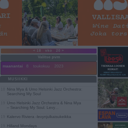
< 18
vko
20 >
maanantai
8
toukokuu
2023
MUSIIKKI
Nina Mya & Umo Helsinki Jazz Orchestra:
18
Searching My Soul
Umo Helsinki Jazz Orchestra & Nina Mya
19
– Searching My Soul. Levy
...
Kalervo Riviera -levynjulkaisukeikka
19
Hilland Mondays
19