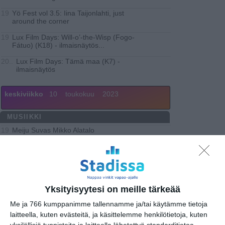
Yö Fest vol 3.5: Iina Taijonlahti, just
19
around the corner
Lux Film Days: Will-o’-the-Wisp (Fogo-
19
Fátuo) (K18) - ilmaisnäytös
...
Lux Film Days: Tämä maa (K7) -
20..
ilmaisnäytös
keskiviikko
10
toukokuu
2023
MUSIIKKI
Meiju Suvas Mikko Alatalo
19
Gntl Motors
19
Ville Halko Klara LaFleur
19
Art Sture: Saarisalo & Tiina Hei
19
Yksityisyytesi on meille tärkeää
Palmu, Serafiina
19
Me ja 766 kumppanimme tallennamme ja/tai käytämme tietoja
Brindamos Flamenco Finlandia: Fiesta de
19
laitteella, kuten evästeitä, ja käsittelemme henkilötietoja, kuten
Primavera