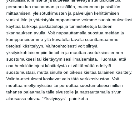
yksilöllisiä tunnisteita ja laitteella lähetettyä standarditietoa
Hima Rap Club: Whereismike, Tupe.,
20
personoidun mainonnan ja sisällön, mainonnan ja sisällön
Kevin Tandu (K18)
mittaamisen, yleisötutkimusten ja palvelujen kehittämisen
vuoksi.
Me ja yhteistyökumppanimme voimme suostumuksellasi
Liila Jokelin Trio
21
käyttää tarkkoja paikkatietoja ja tunnistetietoja laitteen
skannauksen avulla. Voit napsauttamalla suostua meidän ja
URHEILU
kumppaneidemme yllä kuvatulla tavalla suorittamaamme
tietojesi käsittelyyn. Vaihtoehtoisesti voit siirtyä
TEATTERI & TAIDE
yksityiskohtaisempiin tietoihin ja muuttaa asetuksiasi ennen
Fanni - nukketeatteriesitys tunnetaidoista
10
suostumuksesi tai kieltäytymisesi ilmaisemista.
Huomaa, että
osa henkilötietojesi käsittelystä ei välttämättä edellytä
Simo Ripatti – Varjo
12
suostumustasi, mutta sinulla on oikeus kieltää tällainen käsittely.
superNova
13
Valinta-asetuksesi koskevat vain tätä verkkosivustoa. Voit
muuttaa mieltymyksiäsi tai peruuttaa suostumuksesi milloin
Elina Pirinen : Mortal Ttropical Danses
19
tahansa palaamalla tälle sivustolle ja napsauttamalla sivun
Rikkaruoho - Mammutin varjossa
alaosassa olevaa "Yksityisyys" -painiketta.
19
Aina joku eksyy
19
superNova
19
The Pimpsons
19
Kesytön eli O:n markiisitar – Faster
19