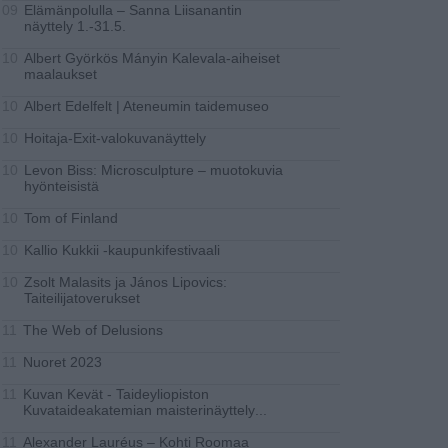
Elämänpolulla – Sanna Liisanantin
09
näyttely 1.-31.5.
Albert Györkös Mányin Kalevala-aiheiset
10
maalaukset
Albert Edelfelt | Ateneumin taidemuseo
10
Hoitaja-Exit-valokuvanäyttely
10
Levon Biss: Microsculpture – muotokuvia
10
hyönteisistä
Tom of Finland
10
Kallio Kukkii -kaupunkifestivaali
10
Zsolt Malasits ja János Lipovics:
10
Taiteilijatoverukset
The Web of Delusions
11
Nuoret 2023
11
Kuvan Kevät - Taideyliopiston
11
Kuvataideakatemian maisterinäyttely
...
Alexander Lauréus – Kohti Roomaa
11