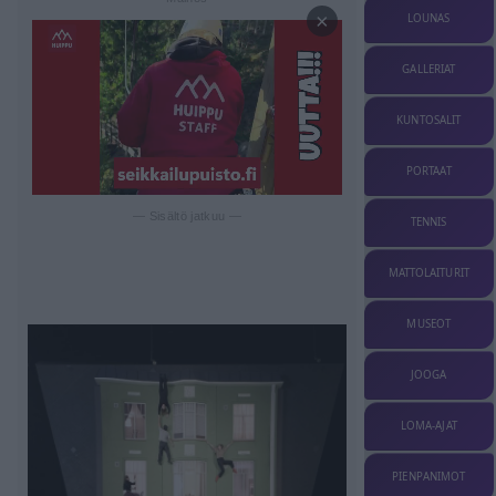
×
LOUNAS
GALLERIAT
KUNTOSALIT
PORTAAT
— Sisältö jatkuu —
TENNIS
MATTOLAITURIT
MUSEOT
JOOGA
LOMA-AJAT
PIENPANIMOT