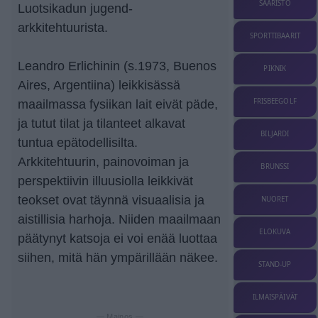
SAARISTO
Luotsikadun jugend-
arkkitehtuurista.
SPORTTIBAARIT
Leandro Erlichinin (s.1973, Buenos
PIKNIK
Aires, Argentiina) leikkisässä
FRISBEEGOLF
maailmassa fysiikan lait eivät päde,
ja tutut tilat ja tilanteet alkavat
BILJARDI
tuntua epätodellisilta.
Arkkitehtuurin, painovoiman ja
BRUNSSI
perspektiivin illuusiolla leikkivät
teokset ovat täynnä visuaalisia ja
NUORET
aistillisia harhoja. Niiden maailmaan
ELOKUVA
päätynyt katsoja ei voi enää luottaa
siihen, mitä hän ympärillään näkee.
STAND-UP
ILMAISPÄIVÄT
— Mainos —