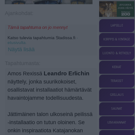
Ajankohdat:
LAPSILLE
Tämä tapahtuma on jo mennyt
Katso tulevia tapahtumia Stadissa.fi
-
KIRPPIS & VINTAGE
etusivulta.
Näytä lisää
LUONTO & RETKEILY
Tapahtumasta:
KEIKAT
Amos Rexissä
Leandro Erlichin
näyttely, jonka suurikokoiset,
TERASSIT
osallistavat installaatiot hämärtävät
GRILLAUS
havaintojamme todellisuudesta.
SAUNAT
Jättimäinen talon ulkoseinä peilissä
-installaatio on tutun oloinen. Se
UIMARANNAT
onkin inspiraatiota Katajanokan