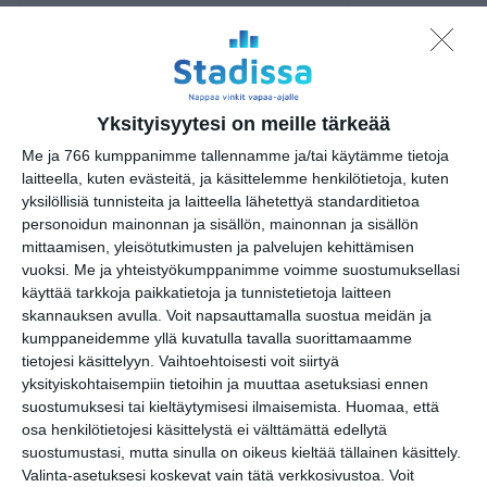
Kuva: Leandro Erlich Studio 2004,
France, Nuit Blance, Paris.
Yksityisyytesi on meille tärkeää
Me ja 766 kumppanimme tallennamme ja/tai käytämme tietoja
laitteella, kuten evästeitä, ja käsittelemme henkilötietoja, kuten
Tapahtumapaikka / Venue
yksilöllisiä tunnisteita ja laitteella lähetettyä standarditietoa
personoidun mainonnan ja sisällön, mainonnan ja sisällön
Amos Rex
mittaamisen, yleisötutkimusten ja palvelujen kehittämisen
Mannerheimintie 22
vuoksi.
Me ja yhteistyökumppanimme voimme suostumuksellasi
käyttää tarkkoja paikkatietoja ja tunnistetietoja laitteen
00100 Helsinki
skannauksen avulla. Voit napsauttamalla suostua meidän ja
kumppaneidemme yllä kuvatulla tavalla suorittamaamme
tietojesi käsittelyyn. Vaihtoehtoisesti voit siirtyä
yksityiskohtaisempiin tietoihin ja muuttaa asetuksiasi ennen
Kopioi tapahtuman linkki / Copy event
suostumuksesi tai kieltäytymisesi ilmaisemista.
Huomaa, että
link
osa henkilötietojesi käsittelystä ei välttämättä edellytä
suostumustasi, mutta sinulla on oikeus kieltää tällainen käsittely.
Tilaa tapahtumavinkit sähköpostiisi
Valinta-asetuksesi koskevat vain tätä verkkosivustoa. Voit