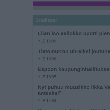
Stadissa:
Liian iso aallokko upotti p
YLE 16:39
Tietomurron uhreiksi joutune
YLE 16:38
Espoon kaupungin­hallituksel
YLE 16:35
Nyt puhuu muusikko Ilkka Vainio
anteeksi”
YLE 14:54