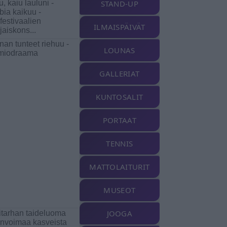
u, kaiu lauluni -
STAND-UP
bia kaikuu -
dfestivaalien
ILMAISPÄIVÄT
jaiskons
...
nan tunteet riehuu -
LOUNAS
miodraama
GALLERIAT
KUNTOSALIT
PORTAAT
TENNIS
MATTOLAITURIT
MUSEOT
JOOGA
titarhan taideluoma
linvoimaa kasveista