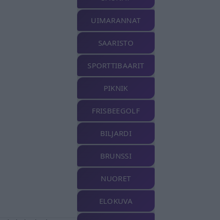
UIMARANNAT
SAARISTO
SPORTTIBAARIT
PIKNIK
FRISBEEGOLF
BILJARDI
BRUNSSI
NUORET
ELOKUVA