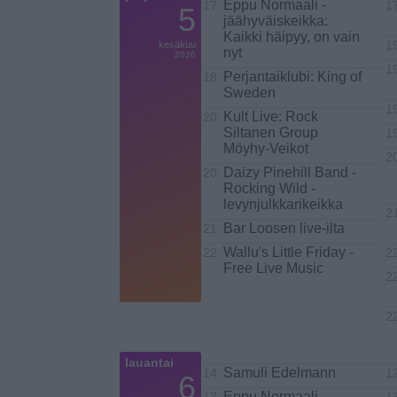
Eppu Normaali -
17
1
5
jäähyväiskeikka:
Kaikki häipyy, on vain
kesäkuu
1
nyt
2026
1
Perjantaiklubi: King of
18
Sweden
1
Kult Live: Rock
20
Siltanen Group
1
Möyhy-Veikot
2
Daizy Pinehill Band -
20
Rocking Wild -
levynjulkkarikeikka
2
Bar Loosen live-ilta
21
Wallu's Little Friday -
22
2
Free Live Music
2
2
lauantai
Samuli Edelmann
14
1
6
Eppu Normaali -