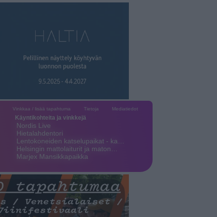
Vinkkaa / lisää tapahtuma
Tietoja
Mediatiedot
Käyntikohteita ja vinkkejä
Nordis Live
Hietalahdentori
Lentokoneiden katselupaikat - ka…
Helsingin mattolaiturit ja maton…
Marjex Mansikkapaikka