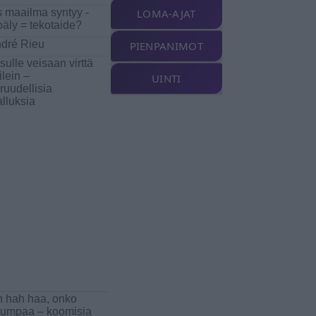
 maailma syntyy -
LOMA-AJAT
oäly = tekotaide?
dré Rieu
PIENPANIMOT
sulle veisaan virttä
ilein –
UINTI
ruudellisia
alluksia
 hah haa, onko
lumpaa – koomisia