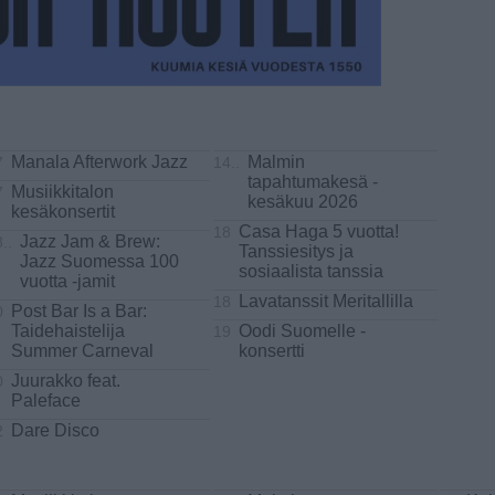
Manala Afterwork Jazz
Malmin
7
14..
tapahtumakesä -
Musiikkitalon
7
kesäkuu 2026
kesäkonsertit
Casa Haga 5 vuotta!
18
Jazz Jam & Brew:
..
Tanssiesitys ja
Jazz Suomessa 100
sosiaalista tanssia
vuotta -jamit
Lavatanssit Meritallilla
18
Post Bar Is a Bar:
0
Taidehaistelija
Oodi Suomelle -
19
Summer Carneval
konsertti
Juurakko feat.
0
Paleface
Dare Disco
2