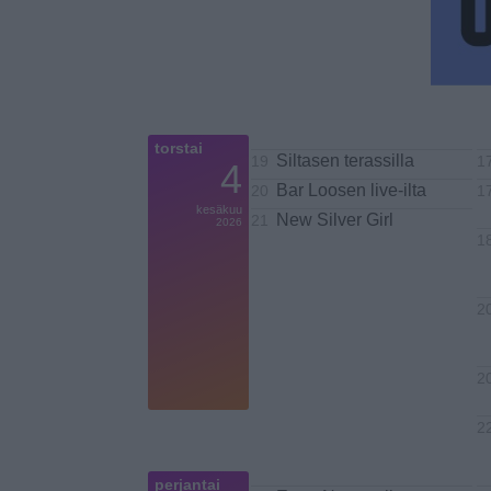
torstai
Siltasen terassilla
19
1
4
Bar Loosen live-ilta
20
1
kesäkuu
New Silver Girl
21
2026
18
2
2
2
perjantai