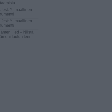
taamisia
ufest: Ylimaallinen
umentti
ufest: Ylimaallinen
umentti
ämeni lied – Niistä
ämeni laulun teen