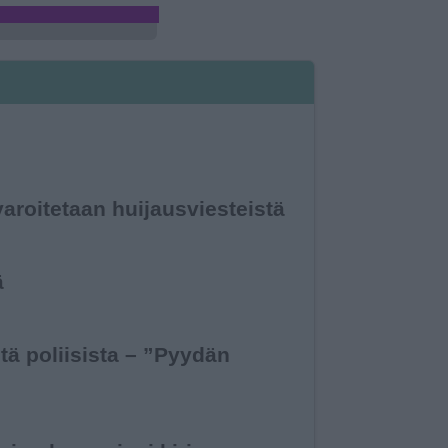
aroitetaan huijaus­viesteistä
ä
s­tä poliisista – ”Pyydän