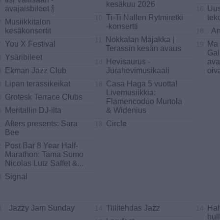
3
kesäkuu 2026
avajaisbileet 🍾
Uus
16
Ti-Ti Nallen Rytmiretki
tek
10
Musiikkitalon
7
-konsertti
kesäkonsertit
An
18..
Nokkalan Majakka |
11
You X Festival
Ma 
7
19
Terassin kesän avaus
Gal
Ysäribileet
8
Hevisaurus -
ava
14
Ekman Jazz Club
Jurahevimusikaali
oiv
8
Lipan terassikeikat
Casa Haga 5 vuotta!
9
18
Livemusiikkia:
Grotesk Terrace Clubs
0
Flamencoduo Murtola
Meritallin DJ-ilta
& Widenius
0
Afters presents: Sara
Circle
1
18
Bee
Post Bar 8 Year Half-
2
Marathon: Tama Sumo
Nicolas Lutz Saffet &
...
Signal
3
Jazzy Jam Sunday
Tiilitehdas Jazz
Hah
..
14
14
hul