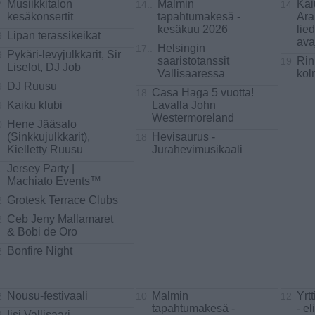
Musiikkitalon
Malmin
Kai
7
14..
14
kesäkonsertit
tapahtumakesä -
Ara
kesäkuu 2026
lie
Lipan terassikeikat
9
ava
Helsingin
17..
Pykäri-levyjulkkarit, Sir
9
saaristotanssit
Rin
19
Liselot, DJ Job
Vallisaaressa
kol
DJ Ruusu
9
Casa Haga 5 vuotta!
18
Kaiku klubi
Lavalla John
9
Westermoreland
Hene Jääsalo
0
(Sinkkujulkkarit),
Hevisaurus -
18
Kielletty Ruusu
Jurahevimusikaali
Jersey Party |
1
Machiato Events™
Grotesk Terrace Clubs
2
Ceb Jeny Mallamaret
2
& Bobi de Oro
Bonfire Night
2
Nousu-festivaali
Malmin
Yrt
2
10
12
tapahtumakesä -
- e
Iisi Vallisaari -