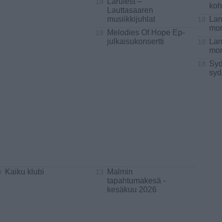
Larufest –
18
koh
Lauttasaaren
musiikkijuhlat
Lar
18
mon
Melodies Of Hope Ep-
18
julkaisukonsertti
Lar
18
mon
Syd
18
syd
Kaiku klubi
Malmin
9
13
tapahtumakesä -
kesäkuu 2026