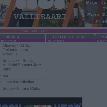
< 23
vko
24 >
URHEILU
TEATTERI & TAIDE
MU
lubit / Rytmi
Muu musiikki
Klassin
Afterwork DJ-illat
7
Finlandia-talon
terassilla
Gula Jazz - Rocka
7
Merilahti Summer Jazz
Band
Kia
9
Lipan terassikeikat
0
Grotesk Terrace Clubs
1