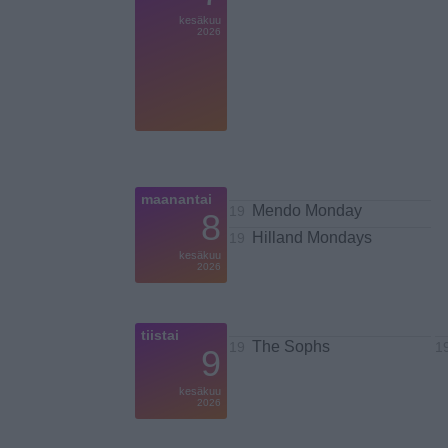
kesäkuu
2026
maanantai
Mendo Monday
19
8
Hilland Mondays
19
kesäkuu
2026
tiistai
The Sophs
19
1
9
kesäkuu
2026