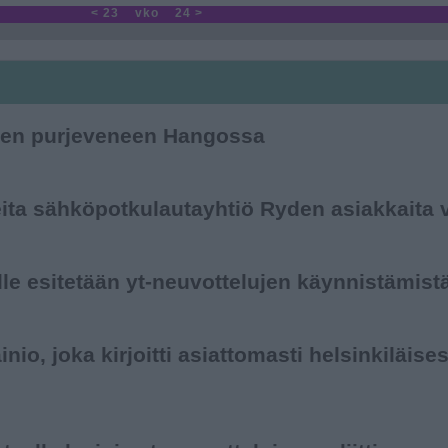
< 23
vko
24 >
ienen purjeveneen Hangossa
ita sähköpotku­lautayhtiö Ryden asiakkaita v
le esitetään yt-neuvottelujen käynnistämist
, joka kirjoitti asiattomasti hel­sin­ki­läi­se