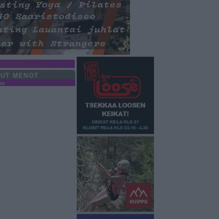
UT MENOT
en