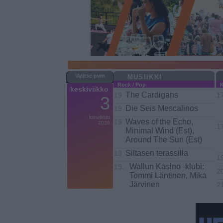
MUSIIKKI
Rock / Pop
K
keskiviikko
The Cardigans
19
1
3
Die Seis Mescalinos
19
kesäkuu
Waves of the Echo,
19
2026
1
Minimal Wind (Est),
Around The Sun (Est)
Siltasen terassilla
19
1
Wallun Kasino -klubi:
19..
2
Tommi Läntinen, Mika
Järvinen
2