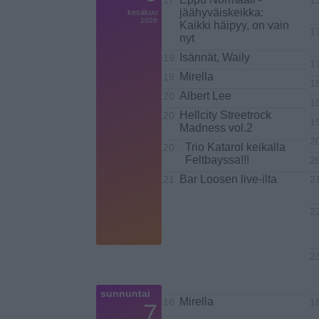
17
1
jäähyväiskeikka:
kesäkuu
2026
Kaikki häipyy, on vain
1
nyt
Isännät, Waily
19
1
Mirella
19
1
Albert Lee
20
1
Hellcity Streetrock
20
1
Madness vol.2
2
Trio Katarol keikalla
20..
Feltbayssa!!!
2
Bar Loosen live-ilta
21
2
2
2
sunnuntai
Mirella
16
18
7