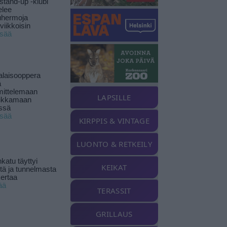
stand-up -klubi
elee
uhermoja
viikkoisin
isää
alaisooppera
ä
ittelemaan
LAPSILLE
ikkamaan
ssä
isää
KIRPPIS & VINTAGE
LUONTO & RETKEILY
katu täyttyi
KEIKAT
stä ja tunnelmasta
kertaa
ää
TERASSIT
GRILLAUS