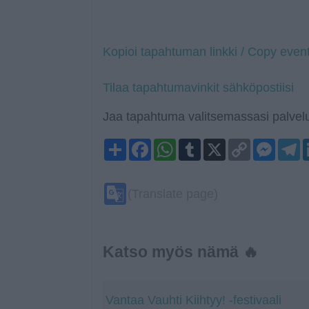
Kopioi tapahtuman linkki / Copy event
Tilaa tapahtumavinkit sähköpostiisi
Jaa tapahtuma valitsemassasi palvelu
Share
Facebook
WhatsApp
Tumblr
X
Copy
Mess
T
Link
Google
(Translate page)
Translate
Katso myös nämä 🔥
Vantaa Vauhti Kiihtyy! -festivaali