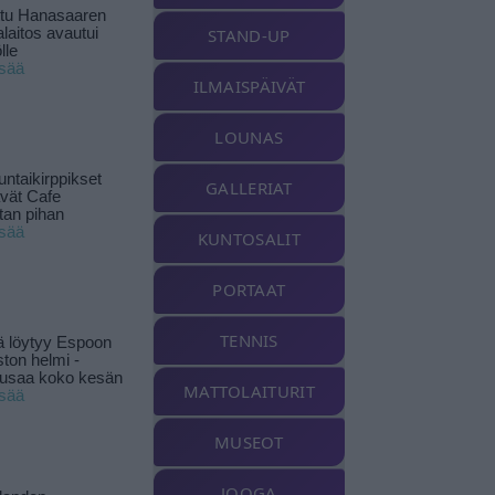
ttu Hanasaaren
laitos avautui
STAND-UP
lle
isää
ILMAISPÄIVÄT
LOUNAS
ntaikirppikset
GALLERIAT
ävät Cafe
tan pihan
isää
KUNTOSALIT
PORTAAT
TENNIS
ä löytyy Espoon
ston helmi -
musaa koko kesän
MATTOLAITURIT
isää
MUSEOT
JOOGA