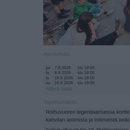
Ajankohdat:
pe
7.8.2026
klo 18:00
la
8.8.2026
klo 18:00
la
15.8.2026
klo 18:00
su
16.8.2026
klo 18:00
la
22.8.2026
klo 18:00
Näytä lisää
pe
28.8.2026
klo 18:00
pe
4.9.2026
klo 18:00
Tapahtumasta:
pe
11.9.2026
klo 18:00
Roihuvuoren legendaarisessa korttel
kahvilan antimista ja intiimeistä keik
Keikat alkavat klo 18. Poikkeuksista 