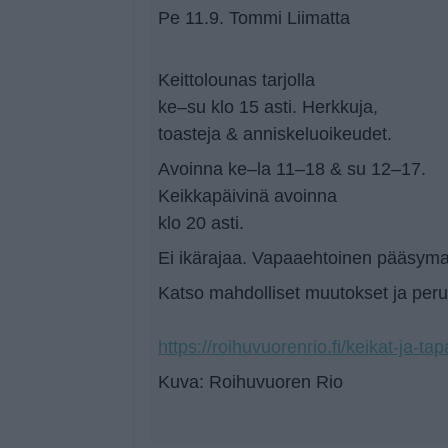
Pe 11.9. Tommi Liimatta
Keittolounas tarjolla
ke–su klo 15 asti. Herkkuja,
toasteja & anniskeluoikeudet.
Avoinna ke–la 11–18 & su 12–17.
Keikkapäivinä avoinna
klo 20 asti.
Ei ikärajaa. Vapaaehtoinen pääsyma
Katso mahdolliset muutokset ja peruu
https://roihuvuorenrio.fi/keikat-ja-ta
Kuva: Roihuvuoren Rio