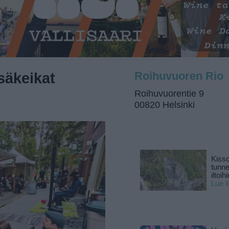
säkeikat
Roihuvuoren Rio
Roihuvuorentie 9
00820 Helsinki
Kisso
tunn
iltoihi
Lue l