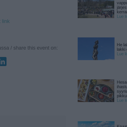
vapp
järjes
kerra
Lue l
 link
He la
ssa / share this event on:
lakki
Lue l
enger
elegram
LinkedIn
Hesar
ihast
syyri
pikku
Lue l
Kruun