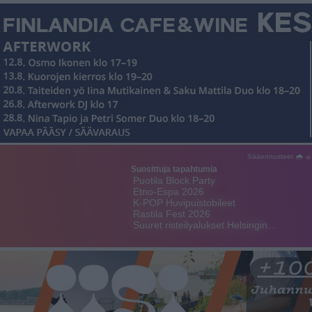
Sääennusteet 🌧 ☼
Suosittuja tapahtumia
Puotila Block Party
Etno-Espa 2026
K-POP Huvipuistobileet
Rastila Fest 2026
Suuret risteilyalukset Helsingin…