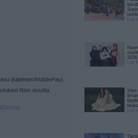
tavoi
Supe
uusitu
Lue l
Nuore
suun
2026 
Lue l
ksu (käteinen/MobilePay).
tukset Rion sivuilta.
Ylen
ilmai
täytt
touk
pahtumat/
Lue l
Tämä