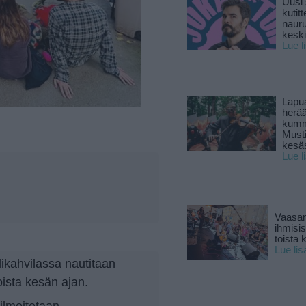
Uusi 
kutitt
naur
keski
Lue l
Lapu
herä
kumm
Must
kesä
Lue l
Vaasan
ihmisi
toista 
Lue lis
ikahvilassa nautitaan
oista kesän ajan.
ilmoitetaan.