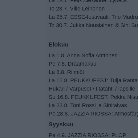
La 18.7. Felix Alexander Lybeck
To 23.7. Ville Leinonen
La 25.7. ESSE-festivaali: Trio Madr
To 30.7. Jukka Nousiainen & Sini S
Elokuu
La 1.8. Anna-Sofia Anttonen
Pe 7.8. Draamakuu
La 8.8. Riimiöt
La 15.8. PEUKKUFEST: Tuija Rantala
Hukari / Varpuset / Iltatähti / lapsill
Su 16.8. PEUKKUFEST: Pekka Nis
La 22.8. Toni Rossi ja Sinitaivas
Pe 28.8. JAZZIA RIOSSA: Atmosfär
Syyskuu
Pe 4.9. JAZZIA RIOSSA: PLOP