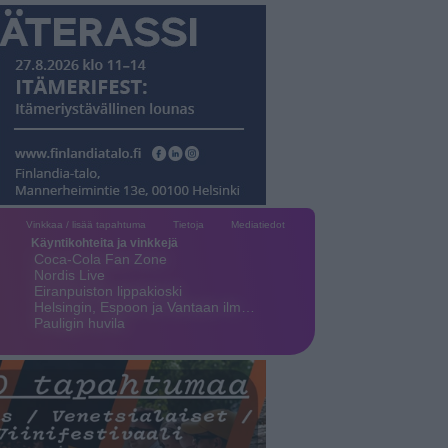
Vinkkaa / lisää tapahtuma
Tietoja
Mediatiedot
Käyntikohteita ja vinkkejä
Coca-Cola Fan Zone
Nordis Live
Eiranpuiston lippakioski
Helsingin, Espoon ja Vantaan ilm…
Pauligin huvila