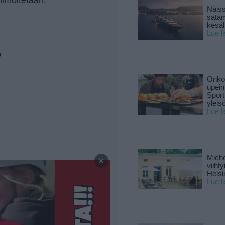
Näiss
sata
kesäll
Lue l
o
Onko 
upein
Sport
yleis
Lue l
—
Miche
×
viiht
Helsi
Lue l