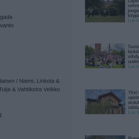
Lapin
vehre
jooga
kirpp
ugada
Lue l
uvanto
Suosi
laulu
viihd
uude
Lue l
inen / Niemi, Linkola &
e Tuija & Vahtikoira Veikko
Yksi 
u
upeim
avaut
odotu
Lue l
g
Puna