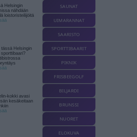
ä Helsingin
SAUNAT
missa nähdään
ä loistoristeilijöitä
UIMARANNAT
isää
SAARISTO
SPORTTIBAARIT
tässä Helsingin
 sporttibaari?
tibistrossa
PIKNIK
öryntäys
isää
FRISBEEGOLF
BILJARDI
lin-kokki avasi
yisän kesäkeitaan
BRUNSSI
nkiin
isää
NUORET
ELOKUVA