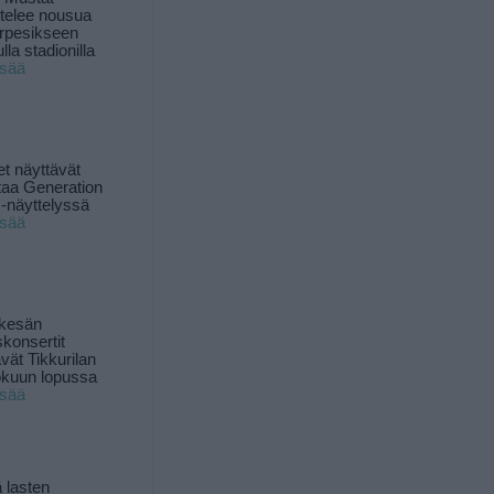
ttelee nousua
rpesikseen
lla stadionilla
isää
t näyttävät
taa Generation
-näyttelyssä
isää
 kesän
skonsertit
ävät Tikkurilan
okuun lopussa
isää
 lasten