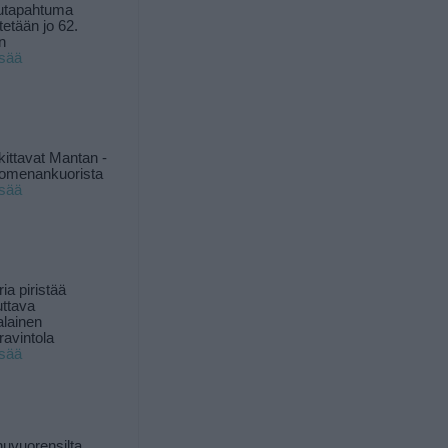
utapahtuma
tetään jo 62.
n
isää
kittavat Mantan -
 omenankuorista
isää
ia piristää
uttava
alainen
ravintola
isää
uvuorensilta