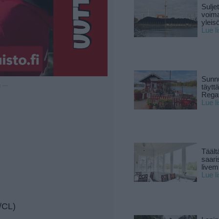
Sulje
voima
yleisö
Lue l
Sunnu
u —
täytt
Rega
Lue l
Täält
saari
live
Lue l
/CL)