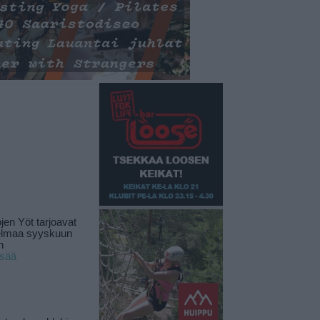
jen Yöt tarjoavat
elmaa syyskuun
n
isää