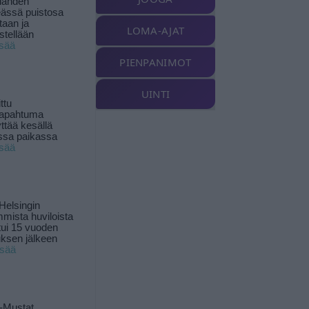
landen
ässä puistosa
taan ja
LOMA-AJAT
istellään
isää
PIENPANIMOT
UINTI
ttu
tapahtuma
yttää kesällä
ssa paikassa
isää
Helsingin
mista huviloista
ui 15 vuoden
ksen jälkeen
isää
-Mustat