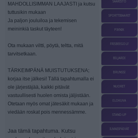
SAARISTO
MAHDOLLISIMMAN LAAJASTI ja kutsu
tuttusikin mukaan
SPORTTIBAARIT
Ja paljon jouluiloa ja tekemisen
meininkiä taskut täyteen!
PIKNIK
FRISBEEGOLF
Ota mukaan viltti, pöytä, teltta, mitä
tarvitsetkaan.
BILJARDI
TÄRKEIMPÄNÄ MUISTUTUKSENA;
BRUNSSI
korjaa itse jälkesi! Tällä tapahtumalla ei
ole järjestäjää, kaikki pitävät
NUORET
vastuullisesti huolen omista jäljistään.
ELOKUVA
Otetaan myös omat jätesäkit mukaan ja
viedään roskat pois mennessämme.
STAND-UP
ILMAISPÄIVÄT
Jaa tämä tapahtuma. Kutsu