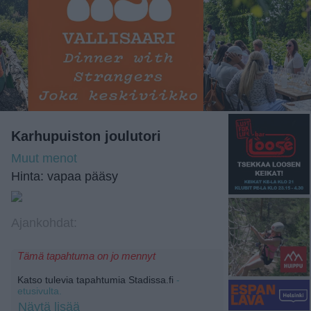
Karhupuiston joulutori
Muut menot
Hinta: vapaa pääsy
Ajankohdat:
Tämä tapahtuma on jo mennyt
Katso tulevia tapahtumia Stadissa.fi
-
etusivulta.
Näytä lisää