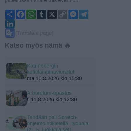
palvelussa / share this event on:
Share
Facebook
WhatsApp
Tumblr
X
Copy
Messenger
Telegram
Link
LinkedIn
Google
(Translate page)
Translate
Katso myös nämä 🔥
Katrinebergin
kotieläinpihavierailut
ma 10.8.2026 klo 15:30
Arboretum-opastus
ti 11.8.2026 klo 12:30
Tehdään peli Scratch-
ohjelmointikielellä -työpaja
(2.–5.-luokkalaiset)