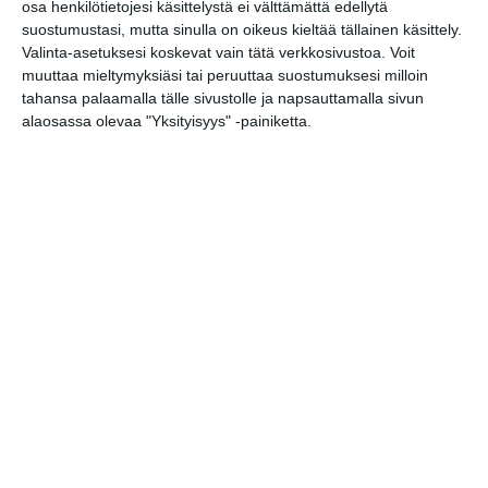
osa henkilötietojesi käsittelystä ei välttämättä edellytä
alkeiskurssi
suostumustasi, mutta sinulla on oikeus kieltää tällainen käsittely.
ma 17.8.2026 klo 18:00
Valinta-asetuksesi koskevat vain tätä verkkosivustoa. Voit
muuttaa mieltymyksiäsi tai peruuttaa suostumuksesi milloin
Skatan kotieläinpihavierailut
tahansa palaamalla tälle sivustolle ja napsauttamalla sivun
ti 18.8.2026 klo 15:30
alaosassa olevaa "Yksityisyys" -painiketta.
Kaupunkitanssit Maunulassa
ke 19.8.2026 klo 17:30
Tohinaa Tiukulassa
to 20.8.2026 klo 17:00