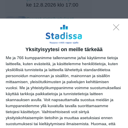
ke 12.8.2026 klo 17:00
Suuret risteilyalukset
Helsingin satamissa
to 13.8.2026 klo 07:00
Kiasman treffiperjantai /
Yksityisyytesi on meille tärkeää
Kiasma Date Friday
pe 14.8.2026 klo 17:00
Me ja 766 kumppanimme tallennamme ja/tai käytämme tietoja
laitteella, kuten evästeitä, ja käsittelemme henkilötietoja, kuten
yksilöllisiä tunnisteita ja laitteella lähetettyä standarditietoa
Opastus kokoelmiin:
personoidun mainonnan ja sisällön, mainonnan ja sisällön
Tutkimusmatkojen aarteet
mittaamisen, yleisötutkimusten ja palvelujen kehittämisen
la 15.8.2026 klo 13:00
vuoksi.
Me ja yhteistyökumppanimme voimme suostumuksellasi
käyttää tarkkoja paikkatietoja ja tunnistetietoja laitteen
Pop-up kesäkahvila
skannauksen avulla. Voit napsauttamalla suostua meidän ja
Raparperitaivas
kumppaneidemme yllä kuvatulla tavalla suorittamaamme
su 16.8.2026 klo 12:00
tietojesi käsittelyyn. Vaihtoehtoisesti voit siirtyä
yksityiskohtaisempiin tietoihin ja muuttaa asetuksiasi ennen
suostumuksesi tai kieltäytymisesi ilmaisemista.
Huomaa, että
Rivitanssin ilmainen kokeilukerta ja