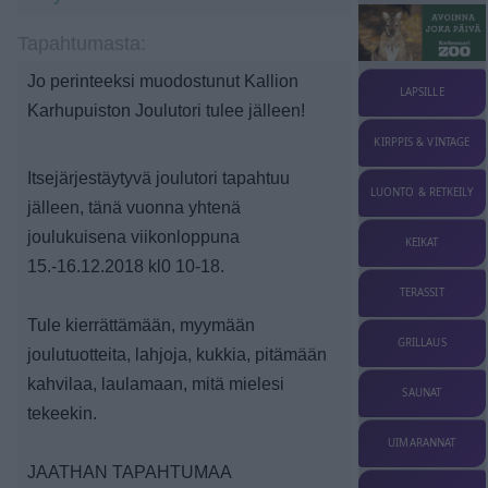
Tapahtumasta:
Jo perinteeksi muodostunut Kallion
LAPSILLE
Karhupuiston Joulutori tulee jälleen!
KIRPPIS & VINTAGE
Itsejärjestäytyvä joulutori tapahtuu
LUONTO & RETKEILY
jälleen, tänä vuonna yhtenä
joulukuisena viikonloppuna
KEIKAT
15.-16.12.2018 kl0 10-18.
TERASSIT
Tule kierrättämään, myymään
GRILLAUS
joulutuotteita, lahjoja, kukkia, pitämään
kahvilaa, laulamaan, mitä mielesi
SAUNAT
tekeekin.
UIMARANNAT
JAATHAN TAPAHTUMAA