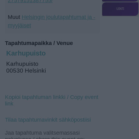
27579151387755/
UINTI
Muut
Helsingin joulutapahtumat ja -
myyjäiset
Tapahtumapaikka / Venue
Karhupuisto
Karhupuisto
00530 Helsinki
Kopioi tapahtuman linkki / Copy event
link
Tilaa tapahtumavinkit sähköpostiisi
Jaa tapahtuma valitsemassasi