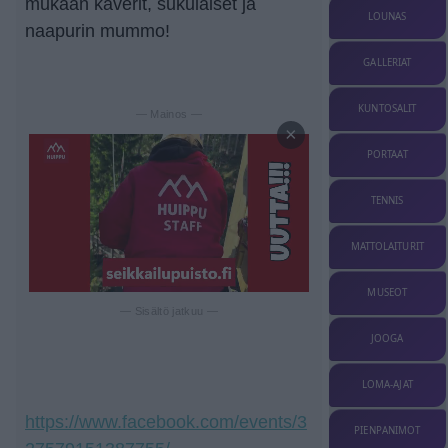
mukaan kaverit, sukulaiset ja
LOUNAS
naapurin mummo!
GALLERIAT
KUNTOSALIT
— Mainos —
×
PORTAAT
TENNIS
MATTOLAITURIT
MUSEOT
— Sisältö jatkuu —
JOOGA
LOMA-AJAT
https://www.facebook.com/events/3
PIENPANIMOT