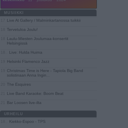
MUSIIKKI
Live At Gallery / Malminkartanossa tuikkii
17
Tervetuloa Joulu!
18
Laulu-Miesten Joulumaa-konsertit
18
Helsingissä
Live: Hulda Huima
18..
Helsinki Flamenco Jazz
19
Christmas Time is Here - Tapiola Big Band
19
solistinaan Anna Ingin
...
The Esquires
20
Live Band Karaoke: Boom Beat
21
Bar Loosen live-ilta
21
URHEILU
Kiekko-Espoo - TPS
18..