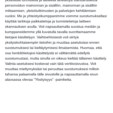
yksilöllisiä tunnisteita ja laitteella lähetettyä standarditietoa
nyt?"
personoidun mainonnan ja sisällön, mainonnan ja sisällön
mittaamisen, yleisötutkimusten ja palvelujen kehittämisen
Lemminkäisen äiti
19
vuoksi.
Me ja yhteistyökumppanimme voimme suostumuksellasi
Sofi Oksanen: Mansikkapaikka -
19
käyttää tarkkoja paikkatietoja ja tunnistetietoja laitteen
Trillerimäinen draama
skannauksen avulla. Voit napsauttamalla suostua meidän ja
kumppaneidemme yllä kuvatulla tavalla suorittamaamme
MUUT MENOT
tietojesi käsittelyyn. Vaihtoehtoisesti voit siirtyä
Vapaat Vibat -taidenäyttely Metropoliassa
07..
yksityiskohtaisempiin tietoihin ja muuttaa asetuksiasi ennen
Luonnontieteellisen museon ilmaispäivä
suostumuksesi tai kieltäytymisesi ilmaisemista.
Huomaa, että
10
osa henkilötietojesi käsittelystä ei välttämättä edellytä
Tallinnan joulumarkkinat
10
suostumustasi, mutta sinulla on oikeus kieltää tällainen käsittely.
Valinta-asetuksesi koskevat vain tätä verkkosivustoa. Voit
Gothic Modern - viimeinen viikonloppu
10
muuttaa mieltymyksiäsi tai peruuttaa suostumuksesi milloin
Vuoden Luontokuva 2024 -kilpailun
10
tahansa palaamalla tälle sivustolle ja napsauttamalla sivun
voittajat
alaosassa olevaa "Yksityisyys" -painiketta.
Majakanvartijan reitti
10
X-mas Garage
10
Komposiitti – Tamás János Molnárin
10
valokuvia
Luonnontieteellisen museon ilmaispäivä
10