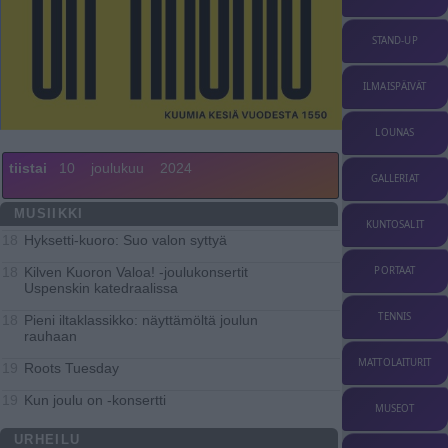
STAND-UP
ILMAISPÄIVÄT
LOUNAS
tiistai
10
joulukuu
2024
GALLERIAT
MUSIIKKI
KUNTOSALIT
Hyksetti-kuoro: Suo valon syttyä
18
Kilven Kuoron Valoa! -joulukonsertit
PORTAAT
18
Uspenskin katedraalissa
TENNIS
Pieni iltaklassikko: näyttämöltä joulun
18
rauhaan
MATTOLAITURIT
Roots Tuesday
19
Kun joulu on -konsertti
19
MUSEOT
URHEILU