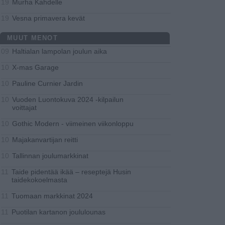
Murha Kahdelle
19
Vesna primavera kevät
19
MUUT MENOT
Haltialan lampolan joulun aika
09
X-mas Garage
10
Pauline Curnier Jardin
10
Vuoden Luontokuva 2024 -kilpailun
10
voittajat
Gothic Modern - viimeinen viikonloppu
10
Majakanvartijan reitti
10
Tallinnan joulumarkkinat
10
Taide pidentää ikää – reseptejä Husin
11
taidekokoelmasta
Tuomaan markkinat 2024
11
Puotilan kartanon joululounas
11