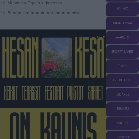
Musavisa Ogelin kirjastossa
18
SAUNAT
Baaripelien tapahtumat maanantaisin
18
UIMARANNAT
SAARISTO
SPORTTIBAARIT
PIKNIK
FRISBEEGOLF
BILJARDI
BRUNSSI
NUORET
ELOKUVA