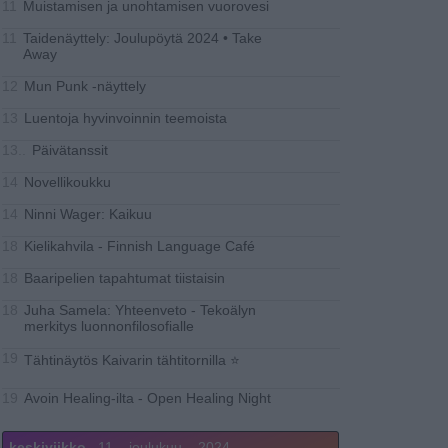
Muistamisen ja unohtamisen vuorovesi
11
Taidenäyttely: Joulupöytä 2024 • Take
11
Away
Mun Punk -näyttely
12
Luentoja hyvinvoinnin teemoista
13
Päivätanssit
13..
Novellikoukku
14
Ninni Wager: Kaikuu
14
Kielikahvila - Finnish Language Café
18
Baaripelien tapahtumat tiistaisin
18
Juha Samela: Yhteenveto - Tekoälyn
18
merkitys luonnonfilosofialle
19
Tähtinäytös Kaivarin tähtitornilla ⭐
Avoin Healing-ilta - Open Healing Night
19
keskiviikko
11
joulukuu
2024