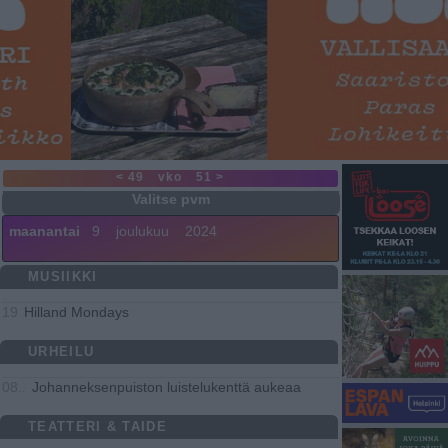
< 49
vko
51 >
maanantai
9
joulukuu
2024
MUSIIKKI
Hilland Mondays
19
URHEILU
Johanneksenpuiston luistelukenttä aukeaa
08..
TEATTERI & TAIDE