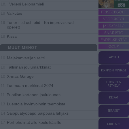
Veljeni Leijonamieli
18..
Vaikutus
19
Toner i tid och otid - En improviserad
19
operett
Kissa
19
MUUT MENOT
LAPSILLE
Majakanvartijan reitti
10
Tallinnan joulumarkkinat
10
KIRPPIS & VINTAGE
X-mas Garage
10
LUONTO &
Tuomaan markkinat 2024
11
RETKEILY
Puotilan kartanon joululounas
11
KEIKAT
Luentoja hyvinvoinnin teemoista
13
TERASSIT
Saippuatyöpaja: Saippuaa lahjaksi
14
Perhehulinat alle kouluikäisille
17
GRILLAUS