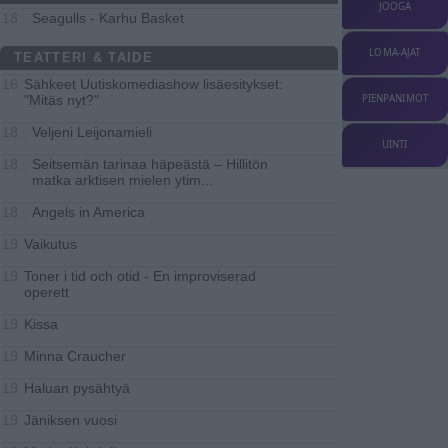
JOOGA
Seagulls - Karhu Basket
18..
LOMA-AJAT
TEATTERI & TAIDE
Sähkeet Uutiskomediashow lisäesitykset:
16
"Mitäs nyt?"
PIENPANIMOT
Veljeni Leijonamieli
18..
UINTI
Seitsemän tarinaa häpeästä – Hillitön
18..
matka arktisen mielen ytim
...
Angels in America
18..
Vaikutus
19
Toner i tid och otid - En improviserad
19
operett
Kissa
19
Minna Craucher
19
Haluan pysähtyä
19
Jäniksen vuosi
19