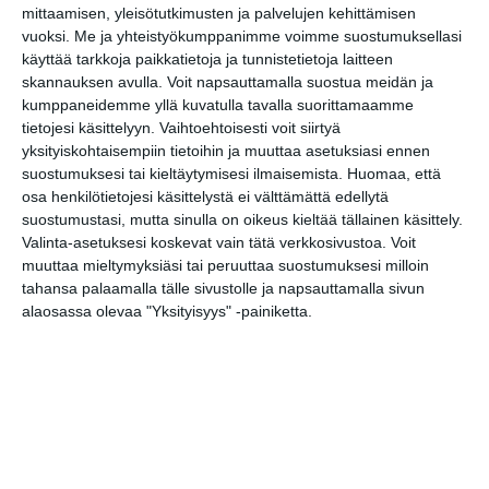
mittaamisen, yleisötutkimusten ja palvelujen kehittämisen
vuoksi.
Me ja yhteistyökumppanimme voimme suostumuksellasi
käyttää tarkkoja paikkatietoja ja tunnistetietoja laitteen
skannauksen avulla. Voit napsauttamalla suostua meidän ja
Tapahtumapaikka / Venue
kumppaneidemme yllä kuvatulla tavalla suorittamaamme
Helsinki
tietojesi käsittelyyn. Vaihtoehtoisesti voit siirtyä
yksityiskohtaisempiin tietoihin ja muuttaa asetuksiasi ennen
Tapahtumien ja elämysten
suostumuksesi tai kieltäytymisesi ilmaisemista.
Huomaa, että
pääkaupunki
osa henkilötietojesi käsittelystä ei välttämättä edellytä
suostumustasi, mutta sinulla on oikeus kieltää tällainen käsittely.
Valinta-asetuksesi koskevat vain tätä verkkosivustoa. Voit
muuttaa mieltymyksiäsi tai peruuttaa suostumuksesi milloin
Kopioi tapahtuman linkki / Copy event
tahansa palaamalla tälle sivustolle ja napsauttamalla sivun
link
alaosassa olevaa "Yksityisyys" -painiketta.
Tilaa tapahtumavinkit sähköpostiisi
Jaa tapahtuma valitsemassasi
palvelussa / share this event on:
Share
Facebook
WhatsApp
Tumblr
X
Copy
Messenger
Telegram
Link