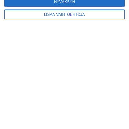
HYVÄKSYN
pikkuravintola
Lue lisää
LISÄÄ VAIHTOEHTOJA
Kruunuvuorensilta
avautui kevyelle
liikenteelle etuajassa
Lue lisää
Kodikas kahvila
Flemarilla yhdistää
kukat ja itse leivotut
pullat
Lue lisää
Pitbull sai lisäkonsertin
Helsinkiin I'm Back -