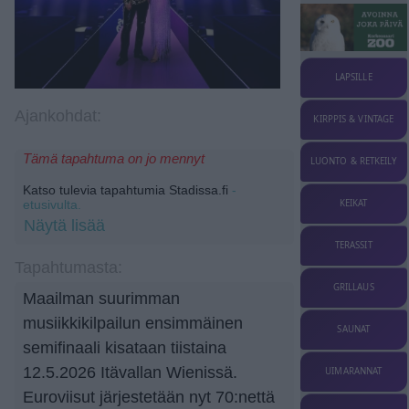
LAPSILLE
Ajankohdat:
KIRPPIS & VINTAGE
Tämä tapahtuma on jo mennyt
LUONTO & RETKEILY
Katso tulevia tapahtumia Stadissa.fi
-
KEIKAT
etusivulta.
Näytä lisää
TERASSIT
Tapahtumasta:
GRILLAUS
Maailman suurimman
musiikkikilpailun ensimmäinen
SAUNAT
semifinaali kisataan tiistaina
12.5.2026 Itävallan Wienissä.
UIMARANNAT
Euroviisut järjestetään nyt 70:nettä