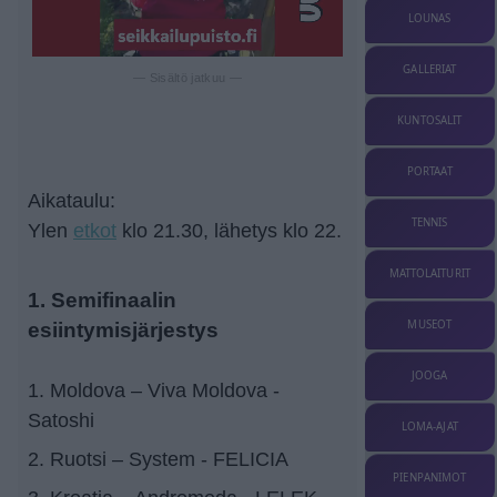
LOUNAS
GALLERIAT
— Sisältö jatkuu —
KUNTOSALIT
PORTAAT
Aikataulu:
TENNIS
Ylen
etkot
klo 21.30, lähetys klo 22.
MATTOLAITURIT
1. Semifinaalin
MUSEOT
esiintymisjärjestys
JOOGA
1. Moldova – Viva Moldova -
Satoshi
LOMA-AJAT
2. Ruotsi – System - FELICIA
PIENPANIMOT