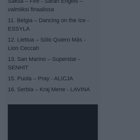
Saksa – Fire - Sarah Engels –
valmiiksi finaalissa
11. Belgia – Dancing on the Ice -
ESSYLA
12. Liettua – Sólo Quiero Más -
Lion Ceccah
13. San Marino – Superstar -
SENHIT
15. Puola – Pray - ALICJA
16. Serbia – Kraj Mene - LAVINA