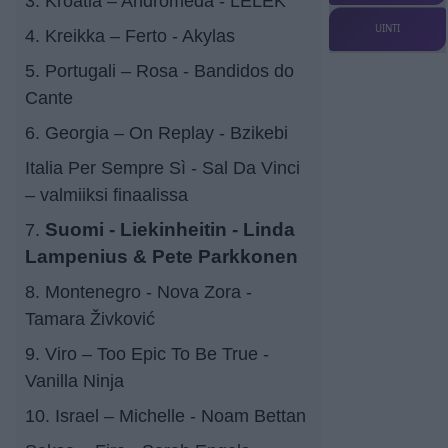
3. Kroatia – Andromeda - LELEK
UINTI
4. Kreikka – Ferto - Akylas
5. Portugali – Rosa - Bandidos do
Cante
6. Georgia – On Replay - Bzikebi
Italia Per Sempre Sì - Sal Da Vinci
– valmiiksi finaalissa
7.
Suomi - Liekinheitin - Linda
Lampenius & Pete Parkkonen
8. Montenegro - Nova Zora -
Tamara Živković
9. Viro – Too Epic To Be True -
Vanilla Ninja
10. Israel – Michelle - Noam Bettan