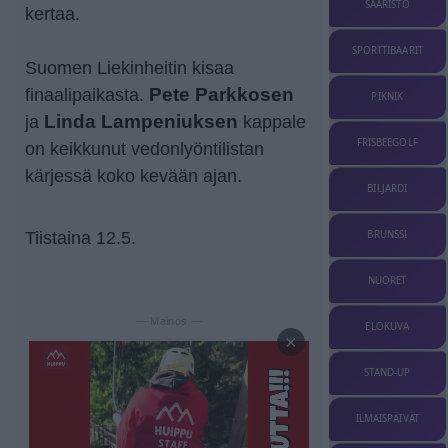
SAARISTO
kertaa.
SPORTTIBAARIT
Suomen Liekinheitin kisaa
finaalipaikasta.
Pete Parkkosen
PIKNIK
ja
Linda Lampeniuksen
kappale
FRISBEEGOLF
on keikkunut vedonlyöntilistan
kärjessä koko kevään ajan.
BILJARDI
Tiistaina 12.5.
BRUNSSI
NUORET
— Mainos —
ELOKUVA
×
STAND-UP
ILMAISPÄIVÄT