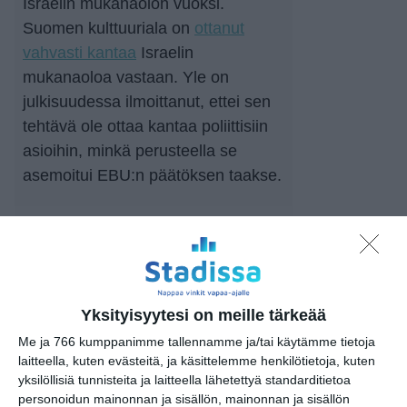
Israelin mukanaolon vuoksi.
Suomen kulttuuriala on
ottanut
vahvasti kantaa
Israelin
mukanaoloa vastaan. Yle on
julkisuudessa ilmoittanut, ettei sen
tehtävä ole ottaa kantaa poliittisiin
asioihin, minkä perusteella se
asemoitui EBU:n päätöksen taakse.
Vedonlyöntitilastot
Euroviisujen
voitolle.
Katso semifinaali YleTV1 tai
Yksityisyytesi on meille tärkeää
Areenassa lauantai-iltana klo 22
Me ja 766 kumppanimme tallennamme ja/tai käytämme tietoja
alkaen:
laitteella, kuten evästeitä, ja käsittelemme henkilötietoja, kuten
https://areena.yle.fi/1-74005028
yksilöllisiä tunnisteita ja laitteella lähetettyä standarditietoa
personoidun mainonnan ja sisällön, mainonnan ja sisällön
Kuva: EBU